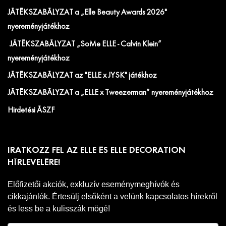
JÁTÉKSZABÁLYZAT a „Elle Beauty Awards 2026"
nyereményjátékhoz
JÁTÉKSZABÁLYZAT „SoMe ELLE - Calvin Klein”
nyereményjátékhoz
JÁTÉKSZABÁLYZAT az "ELLE x JYSK" játékhoz
JÁTÉKSZABÁLYZAT a „ELLE x Tweezerman” nyereményjátékhoz
Hirdetési ÁSZF
IRATKOZZ FEL AZ ELLE ÉS ELLE DECORATION
HÍRLEVELÉRE!
Előfizetői akciók, exkluzív eseménymeghívók és
cikkajánlók. Értesülj elsőként a velünk kapcsolatos hírekről
és less be a kulisszák mögé!