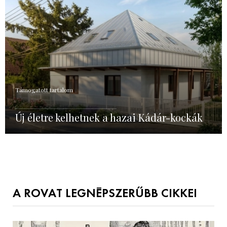
Támogatott tartalom
Új életre kelhetnek a hazai Kádár-kockák
A ROVAT LEGNÉPSZERŰBB CIKKEI