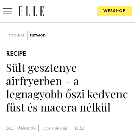
WEBSHOP
DIVAT
FŐOLDAL
ÉLETMÓD
ELLE DIGITAL
RECIPE
GOURMET AWARDS
Sült gesztenye
SZÉPSÉG
airfryerben – a
KULTÚRA
legnagyobb őszi kedvenc
PSZICHÉ
füst és macera nélkül
ÉLETMÓD
2025. október 05.
3 perc olvasás
ELLE
PÁRKAPCSOLAT