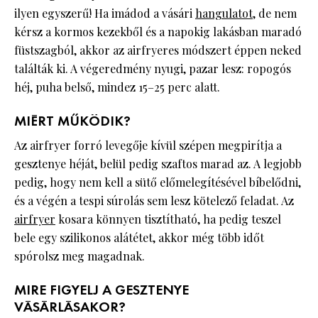
ilyen egyszerű! Ha imádod a vásári
hangulatot
, de nem
kérsz a kormos kezekből és a napokig lakásban maradó
füstszagból, akkor az airfryeres módszert éppen neked
találták ki. A végeredmény nyugi, pazar lesz: ropogós
héj, puha belső, mindez 15–25 perc alatt.
MIÉRT MŰKÖDIK?
Az airfryer forró levegője kívül szépen megpirítja a
gesztenye héját, belül pedig szaftos marad az. A legjobb
pedig, hogy nem kell a sütő előmelegítésével bíbelődni,
és a végén a tespi súrolás sem lesz kötelező feladat. Az
airfryer
kosara könnyen tisztítható, ha pedig teszel
bele egy szilikonos alátétet, akkor még több időt
spórolsz meg magadnak.
MIRE FIGYELJ A GESZTENYE
VÁSÁRLÁSAKOR?