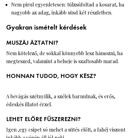
Nem pirul egyenletesen: túlzsúfoltad a kosarat, ha
nagyobb az adag, inkább süsd két részletben.
Gyakran ismételt kérdések
MUSZÁJ ÁZTATNI?
Nem kötelező, de sokkal könnyebb lesz hámozni, ha
megteszed, valamint a belseje is szaftosabb marad.
HONNAN TUDOD, HOGY KÉSZ?
A bevágás szétnyílik, a szélek barnulnak, és erős,
édeskés illatot érzel.
LEHET ELŐRE FŰSZEREZNI?
Igen ,egy csipet só mehet a sütés előtt, a fahéj viszont
inkább a végén áll jól neki.