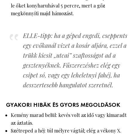
le őket konyharuhával 5 percre, mert a gőz
megkönnyíti majd hámozást.
ELLE-tipp: ha a géped engedi, cseppents
egy evőkanál vizet a kosár aljára, ezzel a
trükk kicsit „utcai” szaftosságot ad a
gesztenyéknek. Fűszerezéshez elég egy
csipet só, vagy egy leheletnyi fahéj, ha
desszertesebb hangulatot szeretnél.
GYAKORI HIBÁK ÉS GYORS MEGOLDÁSOK
Kemény marad belül: kevés volt az idő vagy kimaradt
az áztatás.
Szétreped a héj: túl mélyre vágtál; elég a vékony X.