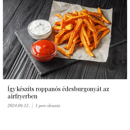
Így készíts roppanós édesburgonyát az
airfryerben
2024.09.12.
1 perc olvasás