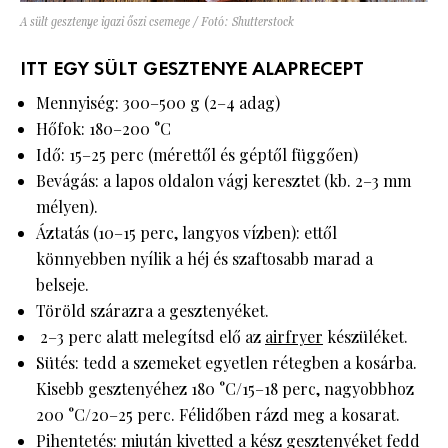
A sült gesztenye igazi őszi csemege / Fotó: Shutterstock
ITT EGY SÜLT GESZTENYE ALAPRECEPT
Mennyiség: 300–500 g (2–4 adag)
Hőfok: 180–200 °C
Idő: 15–25 perc (mérettől és géptől függően)
Bevágás: a lapos oldalon vágj keresztet (kb. 2–3 mm
mélyen).
Áztatás (10–15 perc, langyos vízben): ettől
könnyebben nyílik a héj és szaftosabb marad a
belseje.
Töröld szárazra a gesztenyéket.
2–3 perc alatt melegítsd elő az
airfryer
készüléket.
Sütés: tedd a szemeket egyetlen rétegben a kosárba.
Kisebb gesztenyéhez 180 °C/15–18 perc, nagyobbhoz
200 °C/20–25 perc. Félidőben rázd meg a kosarat.
Pihentetés: miután kivetted a kész gesztenyéket fedd