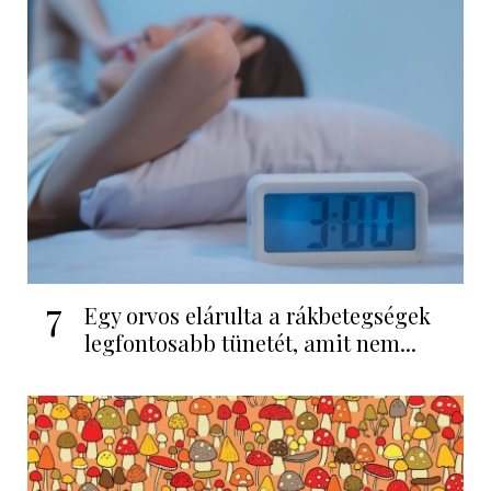
7
Egy orvos elárulta a rákbetegségek
legfontosabb tünetét, amit nem...