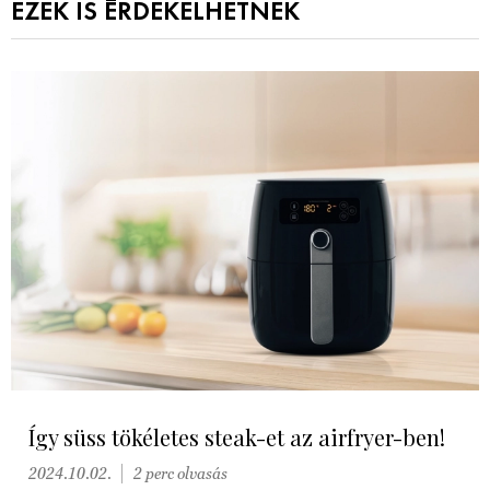
EZEK IS ÉRDEKELHETNEK
Így süss tökéletes steak-et az airfryer-ben!
2024.10.02.
2 perc olvasás