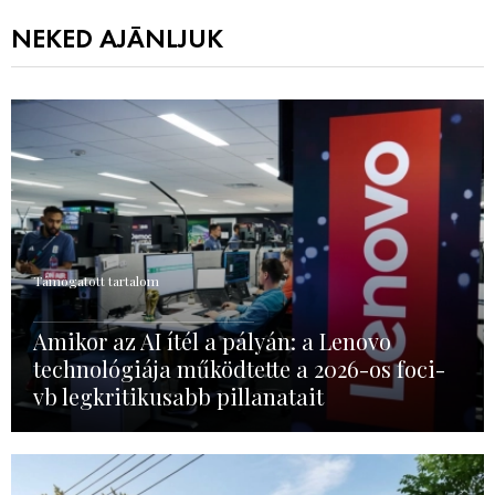
NEKED AJÁNLJUK
Támogatott tartalom
Amikor az AI ítél a pályán: a Lenovo
technológiája működtette a 2026-os foci-
vb legkritikusabb pillanatait