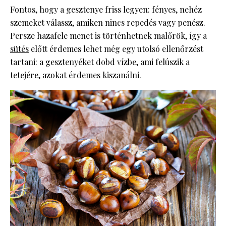
Fontos, hogy a gesztenye friss legyen: fényes, nehéz
szemeket válassz, amiken nincs repedés vagy penész.
Persze hazafele menet is történhetnek malőrök, így a
sütés
előtt érdemes lehet még egy utolsó ellenőrzést
tartani: a gesztenyéket dobd vízbe, ami felúszik a
tetejére, azokat érdemes kiszanálni.