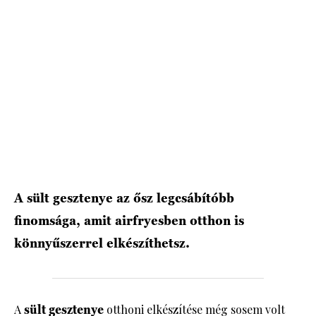
HÍRLEVÉL
A sült gesztenye az ősz legcsábítóbb
finomsága, amit airfryesben otthon is
könnyűszerrel elkészíthetsz.
A
sült gesztenye
otthoni elkészítése még sosem volt