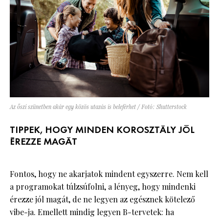
Az őszi szünetben akár egy közös utazás is beleférhet / Fotó: Shutterstock
TIPPEK, HOGY MINDEN KOROSZTÁLY JÓL
ÉREZZE MAGÁT
Fontos, hogy ne akarjatok mindent egyszerre. Nem kell
a programokat túlzsúfolni, a lényeg, hogy mindenki
érezze jól magát, de ne legyen az egésznek kötelező
vibe-ja. Emellett mindig legyen B-tervetek: ha