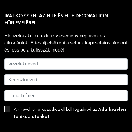
IRATKOZZ FEL AZ ELLE ÉS ELLE DECORATION
HÍRLEVELÉRE!
Előfizetői akciók, exkluzív eseménymeghívók és
cikkajánlók. Értesülj elsőként a velünk kapcsolatos hírekről
és less be a kulisszák mögé!
Adatkezelési
A hírlevél feliratkozáshoz ell kell fogadnod az
tájékoztatónkat
.