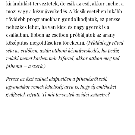
kirándulást terveztetek, de esik az eső, akkor mehet a
mozi vagy a kézműveskedés. A kicsik esetében inkább
rövidebb programokban gondolkodjatok, ez persze
nehézkes lehet, ha van kicsi és nagy gyerek is a
családban. Ebben az esetben próbáljatok az arany
középutas megoldásokra törekedni.
(Például egy rövid
séta az erdőben, aztán otthoni kézműveskedés, ha pedig
valaki menet közben már kifárad, akkor otthon meg tud
pihenni – a szerk.)
Persze az őszi szünet alapvetően a pihenésről szól,
ugyanakkor remek lehetőség arra is, hogy új emlékeket
gyűjtsetek együtt. Ti mit terveztek az idei szünetre?