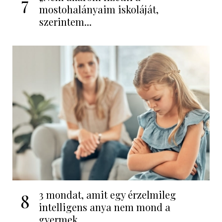
7
mostohalányaim iskoláját,
szerintem...
3 mondat, amit egy érzelmileg
8
intelligens anya nem mond a
gyermek...