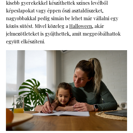
kisebb gyerekekkel készíthettek színes levélből
képeslapokat vagy éppen őszi asztaldíszeket,
nagyobbakkal pedig simán be lehet már vállalni egy
közös sütést. Mivel közeleg a
Halloween
, akár
jelmezötleteket is gyűjthettek, amit megpróbálhattok
együtt elkészíteni.