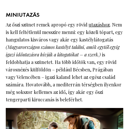
MINIUTAZÁS
Az őszi szünet remek apropó egy rövid
utazáshoz
. Nem
is kell feltétlenül messzire menni: egy közeli tópart, egy
hangulatos kisváros vagy akár egy kastélylátogatás
(Magyarországon számos kastélyt találni, amik egytől egyig
igazi időutazásra hívják a látogatókat – a szerk.)
is
feldobhatja a szünetet. Ha több időtök van, egy rövid
városnézés külföldön – például Bécsben, Prágában
vagy Velencében – igazi kaland lehet az egész család
számára. Hovatovább, a mediterrán térségben ilyenkor
még sokszor kellemes az idő, így akár egy őszi
tengerparti kiruccanás is beleférhet.