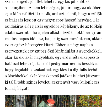
száma engedi, jó ötlet lehet itt egy kis pihenőt kérni.
Amennyiben ez nem lehetséges, jó hír, hogy az október
23-a idén csütörtökre esik, ami azt jelenti, hogy a szülők
számára is lesz ott egy négynapos hosszú hétvége. Bár
az időjárás előrejelzés egyelőre képlékeny, de az
Időkép
adatai szerint – ha a jelen állást nézzük – október 23-án
csodás, napos idő lesz, ha pedig szerencsénk van, akkor
ez az egész hétvégére kitart. Ebben a négy napban
szervezettek egy szuper őszi kirándulást a gyerekekkel,
akár kicsik, akár nagyobbak, egy erdei séta elképesztő
hatással lehet rájuk, arról pedig már nem is beszélve,
hogy legalább kiszakadnak egy kicsit a digitális térből.
A kisebbekkel akár kincskereső játékot is lehet játszani:
ki talál több színes levelet, gesztenyét vagy különleges
formájú ágat?