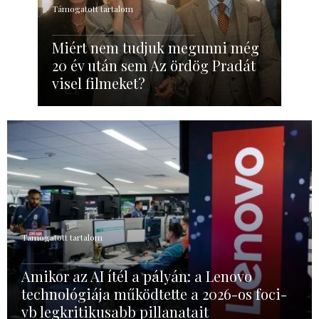
Támogatott tartalom
Miért nem tudjuk megunni még
20 év után sem Az ördög Pradát
visel filmeket?
Támogatott tartalom
Amikor az AI ítél a pályán: a Lenovo
technológiája működtette a 2026-os foci-
vb legkritikusabb pillanatait