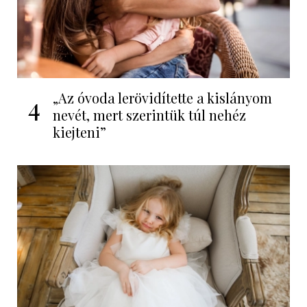
„Az óvoda lerövidítette a kislányom
4
nevét, mert szerintük túl nehéz
kiejteni”