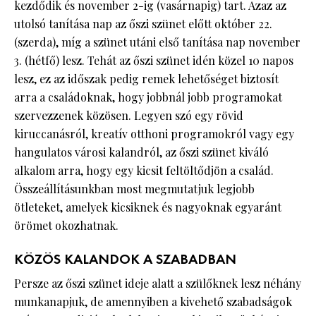
kezdődik és november 2-ig (vasárnapig) tart. Azaz az
utolsó tanítása nap az őszi szünet előtt október 22.
(szerda), míg a szünet utáni első tanítása nap november
3. (hétfő) lesz. Tehát az őszi szünet idén közel 10 napos
lesz, ez az időszak pedig remek lehetőséget biztosít
arra a családoknak, hogy jobbnál jobb programokat
szervezzenek közösen. Legyen szó egy rövid
kiruccanásról, kreatív otthoni programokról vagy egy
hangulatos városi kalandról, az őszi szünet kiváló
alkalom arra, hogy egy kicsit feltöltődjön a család.
Összeállításunkban most megmutatjuk legjobb
ötleteket, amelyek kicsiknek és nagyoknak egyaránt
örömet okozhatnak.
KÖZÖS KALANDOK A SZABADBAN
Persze az őszi szünet ideje alatt a szülőknek lesz néhány
munkanapjuk, de amennyiben a kivehető szabadságok