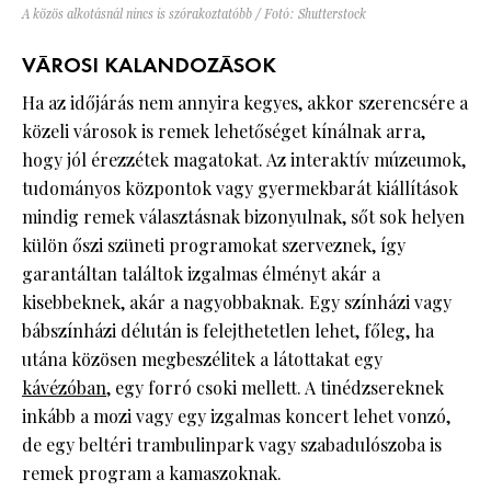
A közös alkotásnál nincs is szórakoztatóbb / Fotó: Shutterstock
VÁROSI KALANDOZÁSOK
Ha az időjárás nem annyira kegyes, akkor szerencsére a
közeli városok is remek lehetőséget kínálnak arra,
hogy jól érezzétek magatokat. Az interaktív múzeumok,
tudományos központok vagy gyermekbarát kiállítások
mindig remek választásnak bizonyulnak, sőt sok helyen
külön őszi szüneti programokat szerveznek, így
garantáltan találtok izgalmas élményt akár a
kisebbeknek, akár a nagyobbaknak. Egy színházi vagy
bábszínházi délután is felejthetetlen lehet, főleg, ha
utána közösen megbeszélitek a látottakat egy
kávézóban
, egy forró csoki mellett. A tinédzsereknek
inkább a mozi vagy egy izgalmas koncert lehet vonzó,
de egy beltéri trambulinpark vagy szabadulószoba is
remek program a kamaszoknak.