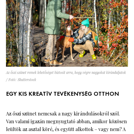
Az őszi szünet remek lehetőséget biztosít arra, hogy végre nagyokat kiránduljatok
/ Fotó: Shutterstock
EGY KIS KREATÍV TEVÉKENYSÉG OTTHON
Az őszi szünet nemcsak a nagy kirándulásokról szól.
Van valami igazán megnyugtató abban, amikor közösen
leültök az asztal köré, és együtt alkottok – vagy nem? A