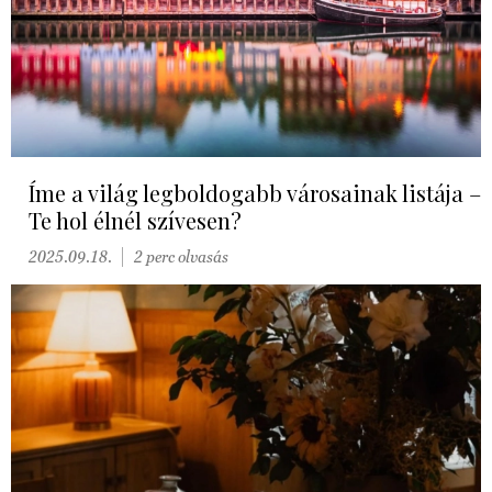
Íme a világ legboldogabb városainak listája –
Te hol élnél szívesen?
2025.09.18.
2 perc olvasás