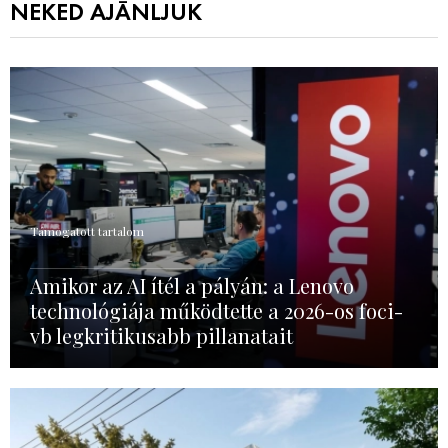
NEKED AJÁNLJUK
Támogatott tartalom
Amikor az AI ítél a pályán: a Lenovo
technológiája működtette a 2026-os foci-
vb legkritikusabb pillanatait