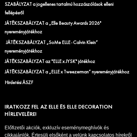
SZABÁLYZAT a jogellenes tartalmú hozzászólások elleni
fellépésről
JÁTÉKSZABÁLYZAT a „Elle Beauty Awards 2026"
nyereményjátékhoz
JÁTÉKSZABÁLYZAT „SoMe ELLE - Calvin Klein”
nyereményjátékhoz
JÁTÉKSZABÁLYZAT az "ELLE x JYSK" játékhoz
JÁTÉKSZABÁLYZAT a „ELLE x Tweezerman” nyereményjátékhoz
Hirdetési ÁSZF
IRATKOZZ FEL AZ ELLE ÉS ELLE DECORATION
HÍRLEVELÉRE!
Előfizetői akciók, exkluzív eseménymeghívók és
cikkajánlók. Értesülj elsőként a velünk kapcsolatos hírekről