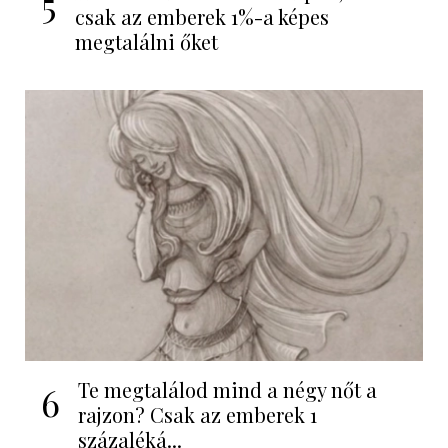
5
csak az emberek 1%-a képes
megtalálni őket
Te megtalálod mind a négy nőt a
6
rajzon? Csak az emberek 1
százaléká...