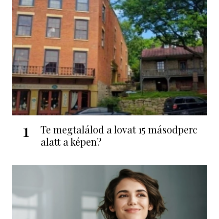
1
Te megtalálod a lovat 15 másodperc
alatt a képen?