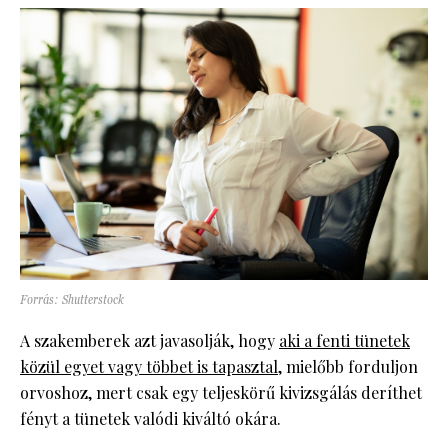
Forrás: Shutterstock
A szakemberek azt javasolják, hogy
aki a fenti tünetek
közül egyet vagy többet is tapasztal
, mielőbb forduljon
orvoshoz, mert csak egy teljeskörű kivizsgálás deríthet
fényt a tünetek valódi kiváltó okára.