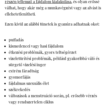
részén jellemző a fájdalom kialakulása
, és olyan erőssé
válhat, hogy akár még a munkavégzést vagy az alvást is
ellehetetlenítheti.
Ezen kívül az alábbi tünetek is gyanúra adhatnak okot:
puffadás
kismedencei vagy hasi fájdalom
étkezési problémák, gyors teltségérzet
vizeletürítési problémák, például gyakoribbá váló és
sürgető vizelési inger
extrém fáradtság
gyomorfájás
fájdalmas szexuális élet
székrekedés
változások a menstruáció során, pl. erősebb vérzés
vagy rendszertelen ciklus