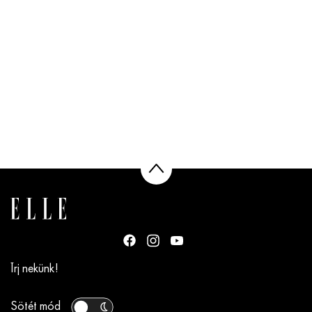
Írj nekünk!
Sötét mód