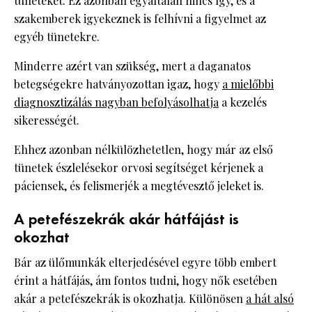
tüneteket. Ez azonban egyáltalán nincs így, és a
szakemberek igyekeznek is felhívni a figyelmet az
egyéb tünetekre.
Minderre azért van szükség, mert a daganatos
betegségekre hatványozottan igaz, hogy
a mielőbbi
diagnosztizálás nagyban befolyásolhatja
a kezelés
sikerességét.
Ehhez azonban nélkülözhetetlen, hogy már az első
tünetek észlelésekor orvosi segítséget kérjenek a
páciensek, és felismerjék a megtévesztő jeleket is.
A petefészekrák akár hátfájást is
okozhat
Bár az ülőmunkák elterjedésével egyre több embert
érint a hátfájás, ám fontos tudni, hogy nők esetében
akár a petefészekrák is okozhatja. Különösen
a hát alsó