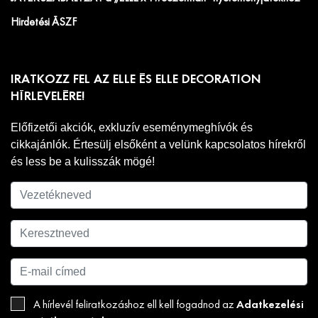
Hirdetési ÁSZF
IRATKOZZ FEL AZ ELLE ÉS ELLE DECORATION
HÍRLEVELÉRE!
Előfizetői akciók, exkluzív eseménymeghívók és
cikkajánlók. Értesülj elsőként a velünk kapcsolatos hírekről
és less be a kulisszák mögé!
Adatkezelési
A hírlevél feliratkozáshoz ell kell fogadnod az