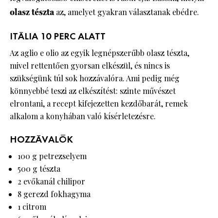
olasz
tészta
az, amelyet gyakran választanak ebédre.
ITÁLIA 10 PERC ALATT
Az aglio e olio az egyik legnépszerűbb olasz tészta,
mivel rettentően gyorsan elkészül, és nincs is
szükségünk túl sok hozzávalóra. Ami pedig még
könnyebbé teszi az elkészítést: szinte művészet
elrontani, a recept kifejezetten kezdőbarát, remek
alkalom a konyhában való kísérletezésre.
HOZZÁVALÓK
100 g petrezselyem
500 g tészta
2 evőkanál chilipor
8 gerezd fokhagyma
1 citrom