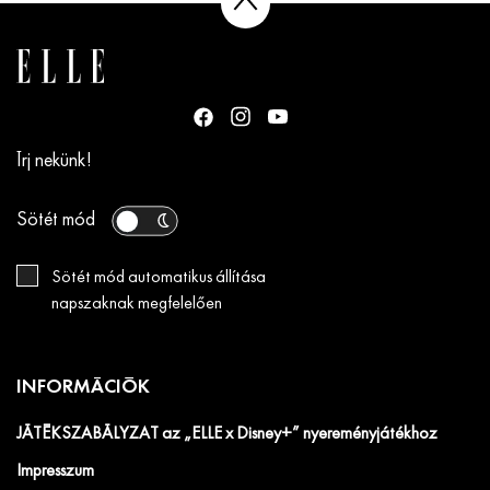
Írj nekünk!
Sötét mód
Sötét mód automatikus állítása
napszaknak megfelelően
INFORMÁCIÓK
JÁTÉKSZABÁLYZAT az „ELLE x Disney+” nyereményjátékhoz
Impresszum