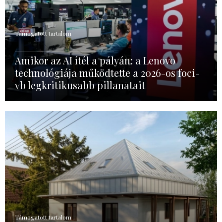
Támogatott tartalom
Amikor az AI ítél a pályán: a Lenovo
technológiája működtette a 2026-os foci-
vb legkritikusabb pillanatait
Támogatott tartalom