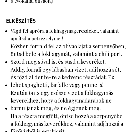
6 evőkanál olívaolaj
ELKÉSZÍTÉS
Vágd fel apróra a fokhagymagerezdeket, valamint
aprítsd a petrezselymet!
Közben forrald fel az olívaolajat a serpenyőben,
öntsd bele a fokhagymát, valamint a chili port.
Szórd meg sóval is, és süsd a keveréket.
Addig forralj egy lábasban vizet, adj hozzá sót,
és főzd al dente-re a kedvenc tésztádat. Ez
lehet spaghetti, farfalle vagy penne is!
Ezután önts egy csésze vizet a fokhagymás
keverékhez, hogy a fokhagymadarabok ne
barnuljanak meg, és ne égjenek meg.
Ha a tészta megfőtt, öntsd hozzá a serpenyőbe
a fokhagymás keverékhez, valamint adj hozzá a
főzővízből is egy kicsit.