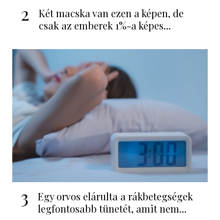
2
Két macska van ezen a képen, de
csak az emberek 1%-a képes...
3
Egy orvos elárulta a rákbetegségek
legfontosabb tünetét, amit nem...