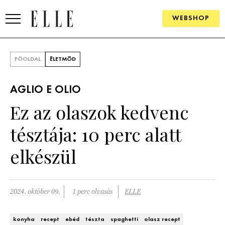
WEBSHOP
DIVAT
FŐOLDAL
ÉLETMÓD
ELLE DIGITAL
AGLIO E OLIO
GOURMET AWARDS
Ez az olaszok kedvenc
SZÉPSÉG
tésztája: 10 perc alatt
KULTÚRA
elkészül
PSZICHÉ
2024. október 09.
1 perc olvasás
ELLE
ÉLETMÓD
PÁRKAPCSOLAT
konyha
recept
ebéd
tészta
spaghetti
olasz recept