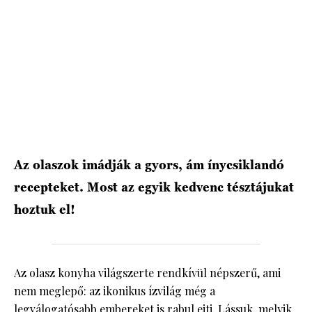
HÍRLEVÉL
Az olaszok imádják a gyors, ám ínycsiklandó
recepteket. Most az egyik kedvenc tésztájukat
hoztuk el!
Az olasz konyha világszerte rendkívül népszerű, ami
nem meglepő: az ikonikus ízvilág még a
legválogatósabb embereket is rabul ejti. Lássuk, melyik