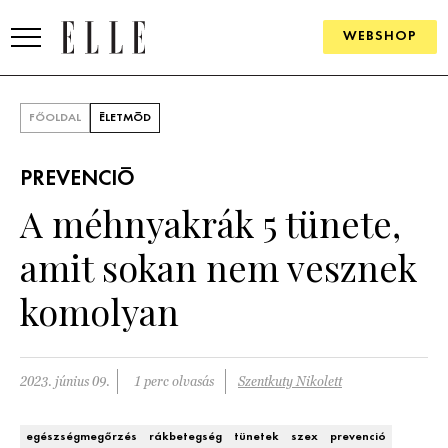
WEBSHOP
DIVAT
FŐOLDAL
ÉLETMÓD
ELLE DIGITAL
PREVENCIÓ
GOURMET AWARDS
A méhnyakrák 5 tünete,
SZÉPSÉG
amit sokan nem vesznek
KULTÚRA
komolyan
PSZICHÉ
2023. június 09.
1 perc olvasás
Szentkuty Nikolett
ÉLETMÓD
PÁRKAPCSOLAT
egészségmegőrzés
rákbetegség
tünetek
szex
prevenció