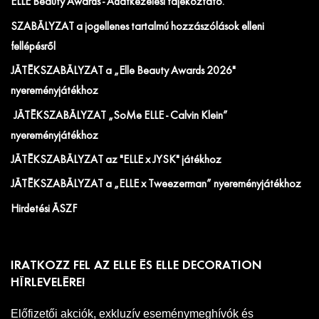
ELLE Beauty Awards - Adatkezelési tájékoztató.
SZABÁLYZAT a jogellenes tartalmú hozzászólások elleni
fellépésről
JÁTÉKSZABÁLYZAT a „Elle Beauty Awards 2026"
nyereményjátékhoz
JÁTÉKSZABÁLYZAT „SoMe ELLE - Calvin Klein”
nyereményjátékhoz
JÁTÉKSZABÁLYZAT az "ELLE x JYSK" játékhoz
JÁTÉKSZABÁLYZAT a „ELLE x Tweezerman” nyereményjátékhoz
Hirdetési ÁSZF
IRATKOZZ FEL AZ ELLE ÉS ELLE DECORATION
HÍRLEVELÉRE!
Előfizetői akciók, exkluzív eseménymeghívók és