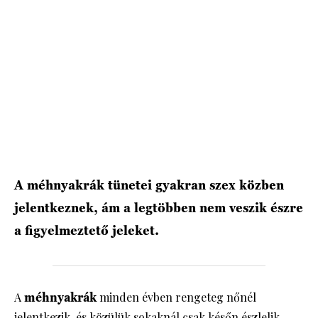
HÍRLEVÉL
A méhnyakrák tünetei gyakran szex közben
jelentkeznek, ám a legtöbben nem veszik észre
a figyelmeztető jeleket.
A
méhnyakrák
minden évben rengeteg nőnél
jelentkezik, és közülük sokaknál csak későn észlelik,