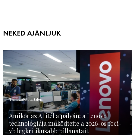
NEKED AJÁNLJUK
Támogatott tartalom
Amikor az AI ítél a pályán: a Lenovo
technológiája működtette a 2026-os foci-
vb legkritikusabb pillanatait