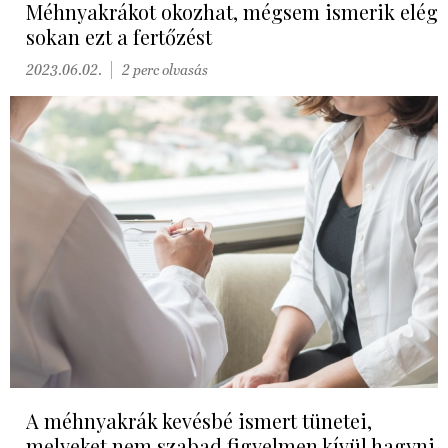
Méhnyakrákot okozhat, mégsem ismerik elég
sokan ezt a fertőzést
2023.06.02.
2 perc olvasás
A méhnyakrák kevésbé ismert tünetei,
melyeket nem szabad figyelmen kívül hagyni