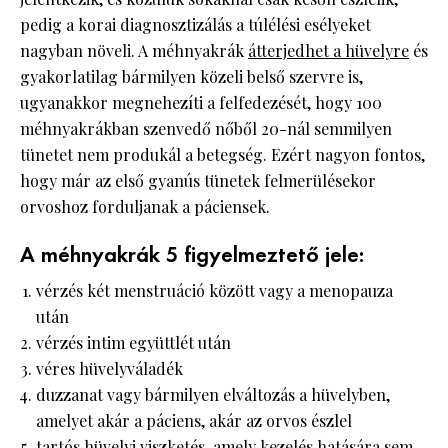
pedig a korai diagnosztizálás a túlélési esélyeket
nagyban növeli. A méhnyakrák
átterjedhet a hüvelyre
és
gyakorlatilag bármilyen közeli belső szervre is,
ugyanakkor megnehezíti a felfedezését, hogy 100
méhnyakrákban szenvedő nőből 20-nál semmilyen
tünetet nem produkál a betegség. Ezért nagyon fontos,
hogy már az első gyanús tünetek felmerülésekor
orvoshoz forduljanak a páciensek.
A méhnyakrák 5 figyelmeztető jele:
vérzés két menstruáció között vagy a menopauza
után
vérzés intim együttlét után
véres hüvelyváladék
duzzanat vagy bármilyen elváltozás a hüvelyben,
amelyet akár a páciens, akár az orvos észlel
tartós hüvelyi viszketés, amely kezelés hatására sem