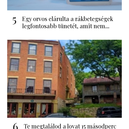
5
Egy orvos elárulta a rákbetegségek
legfontosabb tünetét, amit nem...
6
Te megtalálod a lovat 15 másodperc