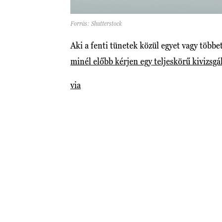
Forrás: Shutterstock
Aki a fenti tünetek közül egyet vagy többe
minél előbb kérjen egy teljeskörű kivizsgá
via