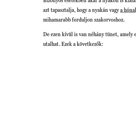
Bizonyos esetekben akár a nyakon is kiala
azt tapasztalja, hogy a nyakán vagy
a hóna
mihamarabb forduljon szakorvoshoz.
De ezen kívül is van néhány tünet, amely 
utalhat. Ezek a következők: