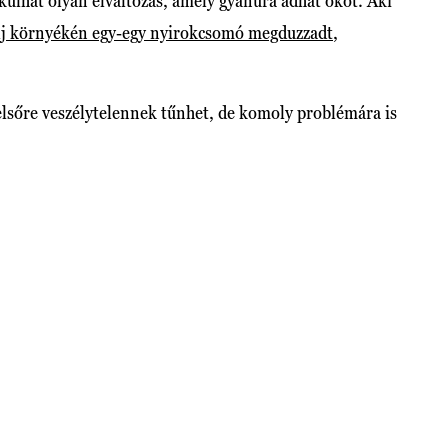
kulhat olyan elváltozás, amely gyanúra adhat okot. Aki
lj környékén egy-egy nyirokcsomó megduzzadt
,
elsőre veszélytelennek tűnhet, de komoly problémára is