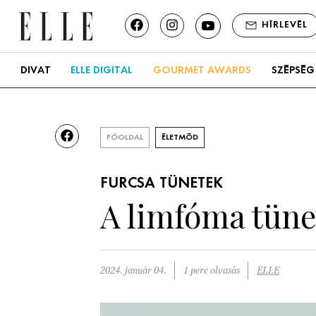
HÍRLEVÉL
DIVAT
ELLE DIGITAL
GOURMET AWARDS
SZÉPSÉG
FŐOLDAL
ÉLETMÓD
FURCSA TÜNETEK
A limfóma tüne
2024. január 04.
1 perc olvasás
ELLE