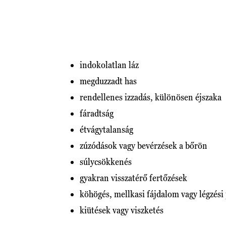
indokolatlan láz
megduzzadt has
rendellenes izzadás, különösen éjszaka
fáradtság
étvágytalanság
zúzódások vagy bevérzések a bőrön
súlycsökkenés
gyakran visszatérő fertőzések
köhögés, mellkasi fájdalom vagy légzés
kiütések vagy viszketés