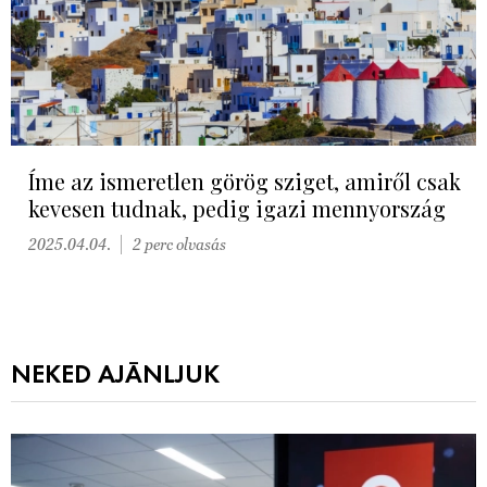
Íme az ismeretlen görög sziget, amiről csak
kevesen tudnak, pedig igazi mennyország
2025.04.04.
2 perc olvasás
NEKED AJÁNLJUK