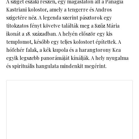
A sziget északi részén, egy magaslaton áll a Panagia
Kastriani kolostor, amely a tengerre és Andros
szigetére néz. A legenda szerint pásztorok egy
titokzatos fényt követve találták meg a Szűz Mária
ikonát a 18. században. A helyén először egy kis
templomot, később egy teljes kolostort építettek. A
hófehér falak, a kék kupola és a harangtorony Kea
egyik legszebb panorámáját kínálják. A hely nyugalma
és spirituális hangulata mindenkit megérint.