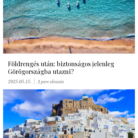
Földrengés után: biztonságos jelenleg
Görögországba utazni?
2025.05.15.
3 perc olvasás