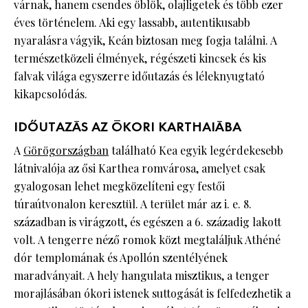
várnak, hanem csendes öblök, olajligetek és több ezer
éves történelem. Aki egy lassabb, autentikusabb
nyaralásra vágyik, Keán biztosan meg fogja találni. A
természetközeli élmények, régészeti kincsek és kis
falvak világa egyszerre időutazás és léleknyugtató
kikapcsolódás.
IDŐUTAZÁS AZ ÓKORI KARTHAIÁBA
A
Görögországban
található Kea egyik legérdekesebb
látnivalója az ősi Karthea romvárosa, amelyet csak
gyalogosan lehet megközelíteni egy festői
túraútvonalon keresztül. A terület már az i. e. 8.
században is virágzott, és egészen a 6. századig lakott
volt. A tengerre néző romok közt megtaláljuk Athéné
dór templomának és Apollón szentélyének
maradványait. A hely hangulata misztikus, a tenger
morajlásában ókori istenek suttogását is felfedezhetik a