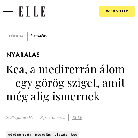
WEBSHOP
DIVAT
FŐOLDAL
ÉLETMÓD
ELLE DIGITAL
NYARALÁS
GOURMET AWARDS
Kea, a medirerrán álom
SZÉPSÉG
– egy görög sziget, amit
KULTÚRA
még alig ismernek
PSZICHÉ
2025. július 02.
3 perc olvasás
ELLE
ÉLETMÓD
PÁRKAPCSOLAT
görögország
nyaralás
utazás
kea