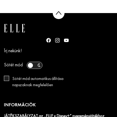
Írj nekünk!
Sötét mód
Sötét mód automatikus állítása
napszaknak megfelelően
INFORMÁCIÓK
JÁTÉKSZABÁLYZAT az „ELLE x Disney+” nyereményjátékhoz