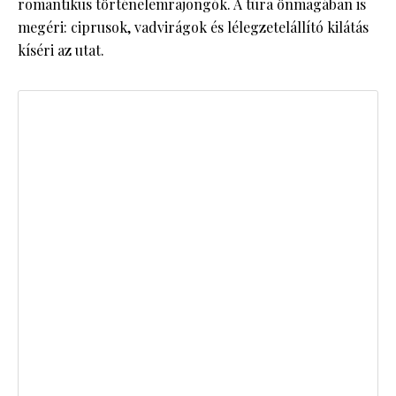
romantikus történelemrajongók. A túra önmagában is
megéri: ciprusok, vadvirágok és lélegzetelállító kilátás
kíséri az utat.