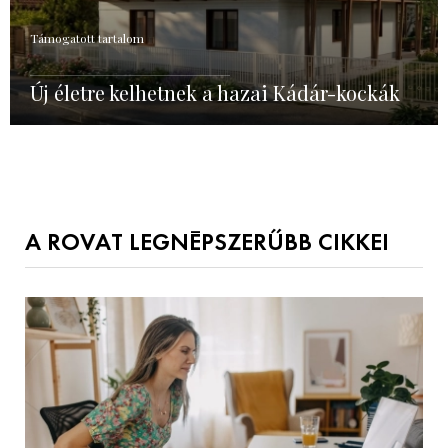
Támogatott tartalom
Új életre kelhetnek a hazai Kádár-kockák
A ROVAT LEGNÉPSZERŰBB CIKKEI