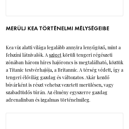
MERÜLJ KEA TÖRTÉNELMI MÉLYSÉGEIBE
Kea víz alatti világa legalább annyira lenyűgöző, mint a
felszíni látnivalók. A
sziget
körüli tengeri régészeti
zónában három híres hajóroncs is megtalálható, köztük
a Titanic testvérhajója, a Britannic. A térség védett, így a
tengeri élővilág gazdag és változatos. Akár kezdő
búvárként is részt vehetsz vezetett merülésen, vagy
szabadtüdős túrán. Az élmény egyszerre gazdag
adrenalinban és izgalmas történelmileg.