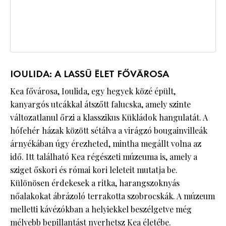
IOULIDA: A LASSÚ ÉLET FŐVÁROSA
Kea fővárosa, Ioulida, egy hegyek közé épült,
kanyargós utcákkal átszőtt falucska, amely szinte
változatlanul őrzi a klasszikus Kükládok hangulatát. A
hófehér házak között sétálva a virágzó bougainvilleák
árnyékában úgy érezheted, mintha megállt volna az
idő. Itt található Kea régészeti múzeuma is, amely a
sziget őskori és római kori leleteit mutatja be.
Különösen érdekesek a ritka, harangszoknyás
nőalakokat ábrázoló terrakotta szobrocskák. A múzeum
melletti kávézókban a helyiekkel beszélgetve még
mélyebb bepillantást nyerhetsz Kea életébe.