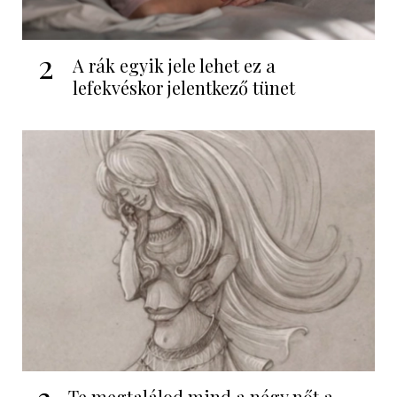
2
A rák egyik jele lehet ez a
lefekvéskor jelentkező tünet
3
Te megtalálod mind a négy nőt a