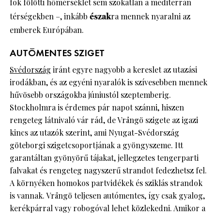
fok fölötti hőmérséklet sem szokatlan a mediterrán
térségekben –, inkább
észak
ra mennek nyaralni az
emberek Európában.
AUTÓMENTES SZIGET
Svédország
iránt egyre nagyobb a kereslet az utazási
irodákban, és az egyéni nyaralók is szívesebben mennek
hűvösebb országokba júniustól szeptemberig.
Stockholmra is érdemes pár napot szánni, hiszen
rengeteg látnivaló vár rád, de Vrångö szigete az igazi
kincs az utazók szerint, ami Nyugat-Svédország
göteborgi szigetcsoportjának a gyöngyszeme. Itt
garantáltan gyönyörű tájakat, jellegzetes tengerparti
falvakat és rengeteg nagyszerű strandot fedezhetsz fel.
A környéken homokos partvidékek és sziklás strandok
is vannak. Vrångö teljesen autómentes, így csak gyalog,
kerékpárral vagy robogóval lehet közlekedni. Amikor a