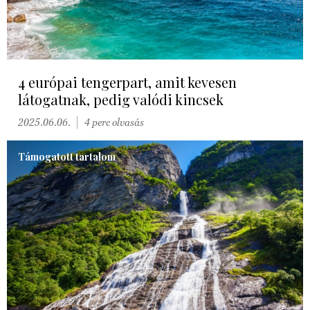
4 európai tengerpart, amit kevesen
látogatnak, pedig valódi kincsek
2025.06.06.
4 perc olvasás
Támogatott tartalom