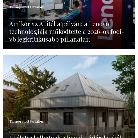
Támogatott tartalom
Amikor az AI ítél a pályán: a Lenovo
technológiája működtette a 2026-os foci-
vb legkritikusabb pillanatait
Támogatott tartalom
Új életre kelhetnek a hazai Kádár-kockák