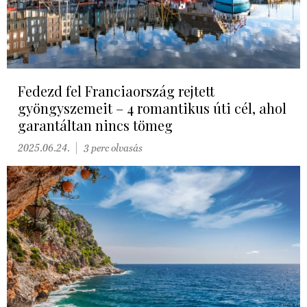
Fedezd fel Franciaország rejtett
gyöngyszemeit – 4 romantikus úti cél, ahol
garantáltan nincs tömeg
2025.06.24.
3 perc olvasás