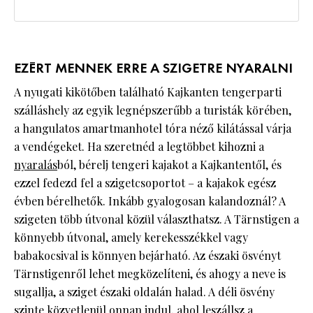
EZÉRT MENNEK ERRE A SZIGETRE NYARALNI
A nyugati kikötőben található Kajkanten tengerparti
szálláshely az egyik legnépszerűbb a turisták körében,
a hangulatos amartmanhotel tóra néző kilátással várja
a vendégeket. Ha szeretnéd a legtöbbet kihozni a
nyaralás
ból, bérelj tengeri kajakot a Kajkantentől, és
ezzel fedezd fel a szigetcsoportot – a kajakok egész
évben bérelhetők. Inkább gyalogosan kalandoznál? A
szigeten több útvonal közül választhatsz. A Tärnstigen a
könnyebb útvonal, amely kerekesszékkel vagy
babakocsival is könnyen bejárható. Az északi ösvényt
Tärnstigenről lehet megközelíteni, és ahogy a neve is
sugallja, a sziget északi oldalán halad. A déli ösvény
szinte közvetlenül onnan indul, ahol leszállsz a