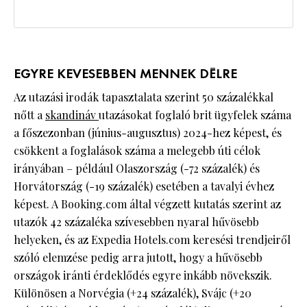
EGYRE KEVESEBBEN MENNEK DÉLRE
Az utazási irodák tapasztalata szerint 50 százalékkal
nőtt a
skandináv
utazásokat foglaló brit ügyfelek száma
a főszezonban (június-augusztus) 2024-hez képest, és
csökkent a foglalások száma a melegebb úti célok
irányában – például Olaszország (-72 százalék) és
Horvátország (-19 százalék) esetében a tavalyi évhez
képest. A Booking.com által végzett kutatás szerint az
utazók 42 százaléka szívesebben nyaral hűvösebb
helyeken, és az Expedia Hotels.com keresési trendjeiről
szóló elemzése pedig arra jutott, hogy a hűvösebb
országok iránti érdeklődés egyre inkább növekszik.
Különösen a Norvégia (+24 százalék), Svájc (+20