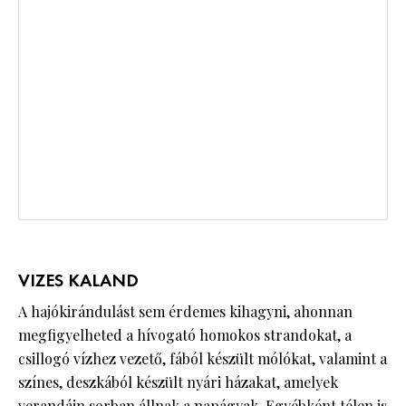
VIZES KALAND
A hajókirándulást sem érdemes kihagyni, ahonnan
megfigyelheted a hívogató homokos strandokat, a
csillogó vízhez vezető, fából készült mólókat, valamint a
színes, deszkából készült nyári házakat, amelyek
verandáin sorban állnak a napágyak. Egyébként télen is