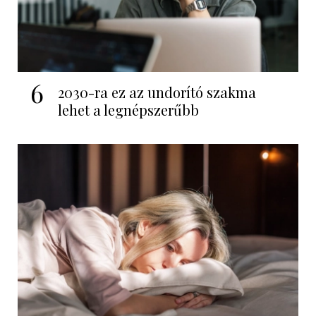
6
2030-ra ez az undorító szakma
lehet a legnépszerűbb