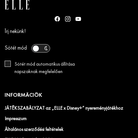
Írj nekünk!
Sötét mód
Sötét mód automatikus állítása
napszaknak megfelelően
INFORMÁCIÓK
JÁTÉKSZABÁLYZAT az „ELLE x Disney+” nyereményjátékhoz
Impresszum
Általános szerződési feltételek