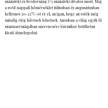
százalék) és Svédország (+3 százalék) divatos most. Míg
a svéd nappali hőmérséklet júliusban és augusztusban
kellemes 20-22°C-ot ér el, az igaz, hogy az esték még
mindig elég hűvösek lehetnek. Azonban a világ egyik fő
szaunaországában szerencsére bármikor beülhetsz
kicsit átmelegedni.