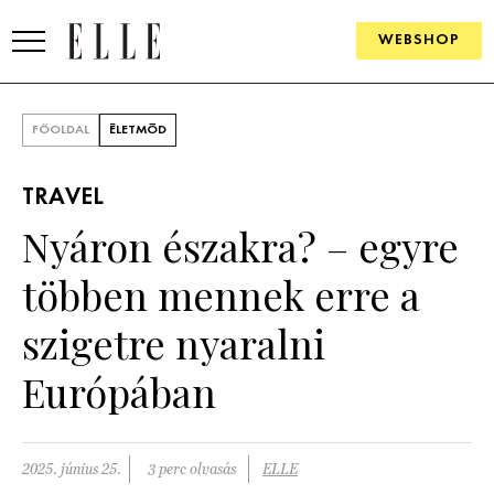
WEBSHOP
DIVAT
FŐOLDAL
ÉLETMÓD
ELLE DIGITAL
TRAVEL
GOURMET AWARDS
Nyáron északra? – egyre
SZÉPSÉG
többen mennek erre a
KULTÚRA
szigetre nyaralni
PSZICHÉ
Európában
ÉLETMÓD
2025. június 25.
3 perc olvasás
ELLE
PÁRKAPCSOLAT