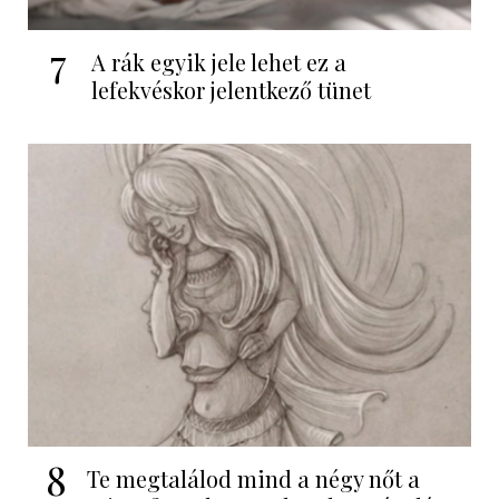
7
A rák egyik jele lehet ez a
lefekvéskor jelentkező tünet
8
Te megtalálod mind a négy nőt a