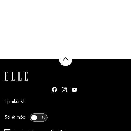
Írj nekünk!
Sötét mód