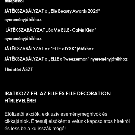
fellépésről
JÁTÉKSZABÁLYZAT a „Elle Beauty Awards 2026"
nyereményjátékhoz
JÁTÉKSZABÁLYZAT „SoMe ELLE - Calvin Klein”
nyereményjátékhoz
JÁTÉKSZABÁLYZAT az "ELLE x JYSK" játékhoz
JÁTÉKSZABÁLYZAT a „ELLE x Tweezerman” nyereményjátékhoz
Hirdetési ÁSZF
IRATKOZZ FEL AZ ELLE ÉS ELLE DECORATION
HÍRLEVELÉRE!
Előfizetői akciók, exkluzív eseménymeghívók és
cikkajánlók. Értesülj elsőként a velünk kapcsolatos hírekről
és less be a kulisszák mögé!