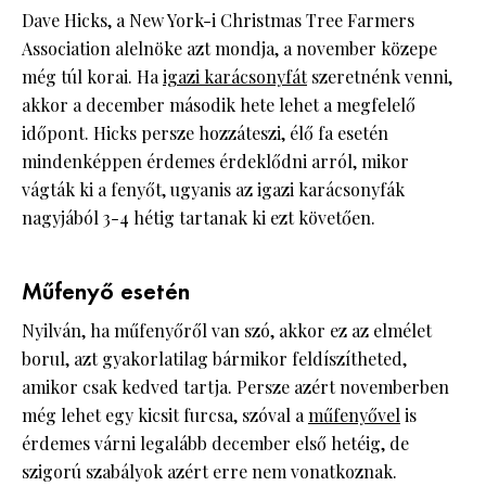
Dave Hicks, a New York-i Christmas Tree Farmers
Association alelnöke azt mondja, a november közepe
még túl korai. Ha
igazi karácsonyfát
szeretnénk venni,
akkor a december második hete lehet a megfelelő
időpont. Hicks persze hozzáteszi, élő fa esetén
mindenképpen érdemes érdeklődni arról, mikor
vágták ki a fenyőt, ugyanis az igazi karácsonyfák
nagyjából 3-4 hétig tartanak ki ezt követően.
Műfenyő esetén
Nyilván, ha műfenyőről van szó, akkor ez az elmélet
borul, azt gyakorlatilag bármikor feldíszítheted,
amikor csak kedved tartja. Persze azért novemberben
még lehet egy kicsit furcsa, szóval a
műfenyővel
is
érdemes várni legalább december első hetéig, de
szigorú szabályok azért erre nem vonatkoznak.