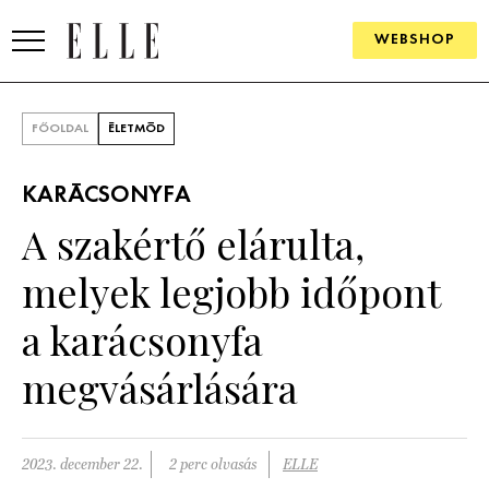
WEBSHOP
DIVAT
FŐOLDAL
ÉLETMÓD
ELLE DIGITAL
KARÁCSONYFA
GOURMET AWARDS
A szakértő elárulta,
SZÉPSÉG
melyek legjobb időpont
KULTÚRA
a karácsonyfa
PSZICHÉ
megvásárlására
ÉLETMÓD
2023. december 22.
2 perc olvasás
ELLE
PÁRKAPCSOLAT