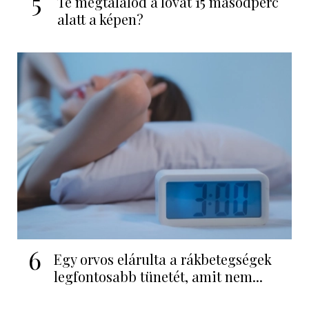
5
Te megtalálod a lovat 15 másodperc
alatt a képen?
6
Egy orvos elárulta a rákbetegségek
legfontosabb tünetét, amit nem...