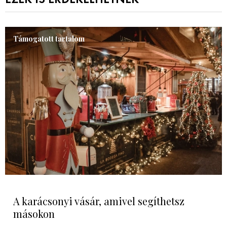
Támogatott tartalom
A karácsonyi vásár, amivel segíthetsz
másokon