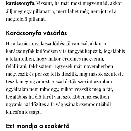
karácsonyfa
. Viszont, ha már most megvennéd, akkor
állj meg egy pillanatra, mert lehet még nem jött el a
megfelelő pillanat.
Karácsonyfa vásárlás
Ha a
karácsonyi készülődésről
van szó, akkor a
karácsonyfák különösen vita tárgyát képezik, legalábbis
a tekintetben, hogy mikor érdemes megvenni,
felállítani, feldíszíteni. Egyesek már novemberben
megveszik és persze fel is díszitik, míg mások szenteste
teszik meg ugyanezt. A szakértők szerint azonban
egyáltalán nem mindegy, mikor vesszük meg a fát,
legalábbis ha élő fáról van szó. Ebben az esetben
ugyanis az időzítés a fa vágásának szempontjából
kulcsfontosságú.
Ezt mondja a szakértő