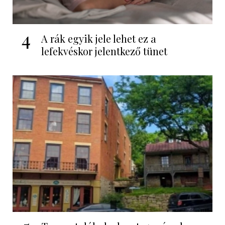
4
A rák egyik jele lehet ez a
lefekvéskor jelentkező tünet