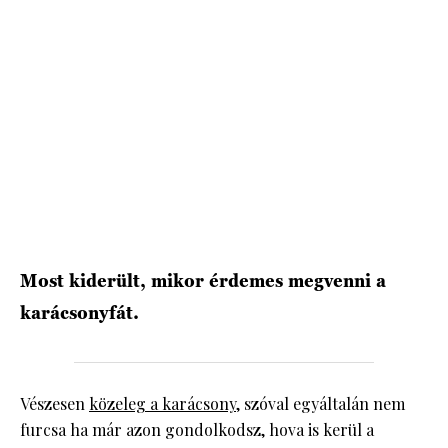
HÍRLEVÉL
Most kiderült, mikor érdemes megvenni a
karácsonyfát.
Vészesen
közeleg a karácsony
, szóval egyáltalán nem
furcsa ha már azon gondolkodsz, hova is kerül a