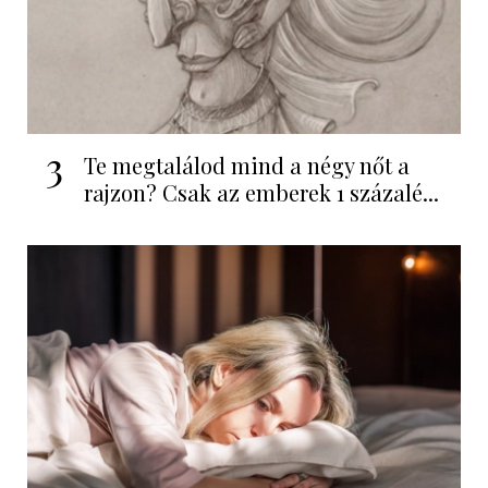
3
Te megtalálod mind a négy nőt a
rajzon? Csak az emberek 1 százalé...