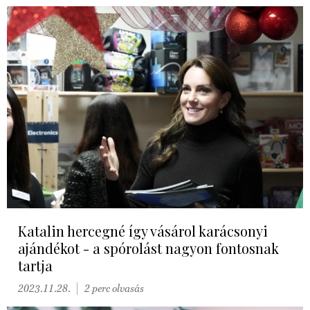
Katalin hercegné így vásárol karácsonyi
ajándékot - a spórolást nagyon fontosnak
tartja
2023.11.28.
2 perc olvasás