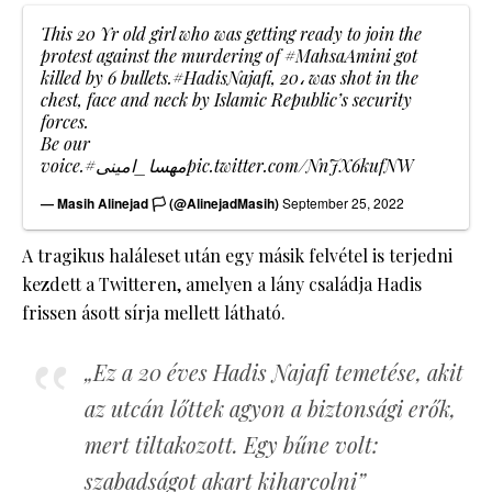
This 20 Yr old girl who was getting ready to join the
protest against the murdering of
#MahsaAmini
got
killed by 6 bullets.
#HadisNajafi
, 20، was shot in the
chest, face and neck by Islamic Republic’s security
forces.
Be our
voice.
#مهسا_امینی
pic.twitter.com/NnJX6kufNW
— Masih Alinejad 🏳️ (@AlinejadMasih)
September 25, 2022
A tragikus haláleset után egy másik felvétel is terjedni
kezdett a Twitteren, amelyen a lány családja Hadis
frissen ásott sírja mellett látható.
„Ez a 20 éves Hadis Najafi temetése, akit
az utcán lőttek agyon a biztonsági erők,
mert tiltakozott. Egy bűne volt:
szabadságot akart kiharcolni”