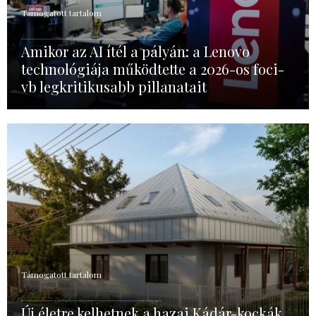
Támogatott tartalom
Amikor az AI ítél a pályán: a Lenovo
technológiája működtette a 2026-os foci-
vb legkritikusabb pillanatait
Támogatott tartalom
Új életre kelhetnek a hazai Kádár-kockák