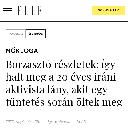
WEBSHOP
DIVAT
FŐOLDAL
ÉLETMÓD
ELLE DIGITAL
NŐK JOGAI
GOURMET AWARDS
Borzasztó részletek: így
SZÉPSÉG
halt meg a 20 éves iráni
KULTÚRA
aktivista lány, akit egy
PSZICHÉ
tüntetés során öltek meg
ÉLETMÓD
2022. szeptember 28.
4 perc olvasás
ELLE
PÁRKAPCSOLAT