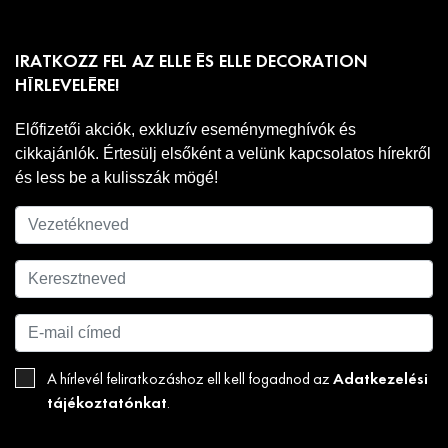
IRATKOZZ FEL AZ ELLE ÉS ELLE DECORATION
HÍRLEVELÉRE!
Előfizetői akciók, exkluzív eseménymeghívók és
cikkajánlók. Értesülj elsőként a velünk kapcsolatos hírekről
és less be a kulisszák mögé!
Adatkezelési
A hírlevél feliratkozáshoz ell kell fogadnod az
tájékoztatónkat
.