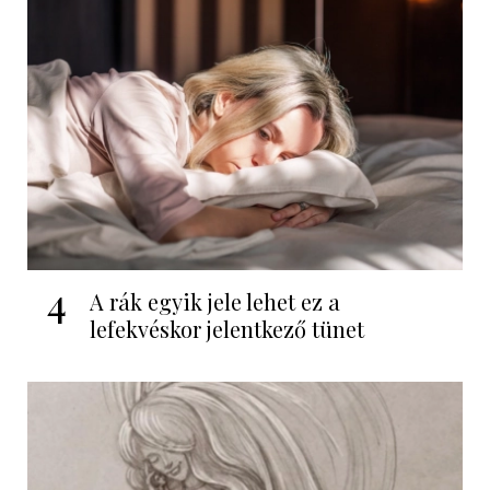
4
A rák egyik jele lehet ez a
lefekvéskor jelentkező tünet