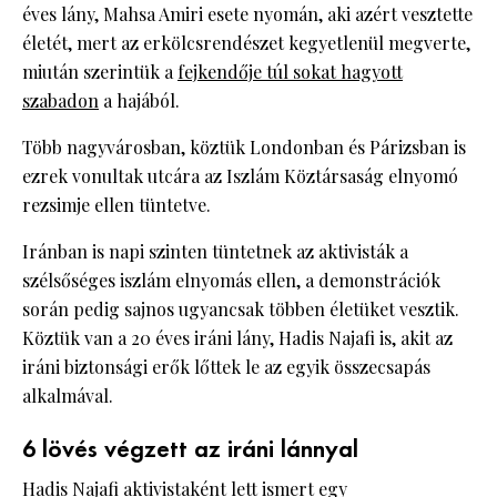
éves lány, Mahsa Amiri esete nyomán, aki azért vesztette
életét, mert az erkölcsrendészet kegyetlenül megverte,
miután szerintük a
fejkendője túl sokat hagyott
szabadon
a hajából.
Több nagyvárosban, köztük Londonban és Párizsban is
ezrek vonultak utcára az Iszlám Köztársaság elnyomó
rezsimje ellen tüntetve.
Iránban is napi szinten tüntetnek az aktivisták a
szélsőséges iszlám elnyomás ellen, a demonstrációk
során pedig sajnos ugyancsak többen életüket vesztik.
Köztük van a 20 éves iráni lány, Hadis Najafi is, akit az
iráni biztonsági erők lőttek le az egyik összecsapás
alkalmával.
6 lövés végzett az iráni lánnyal
Hadis Najafi
aktivistaként
lett ismert egy