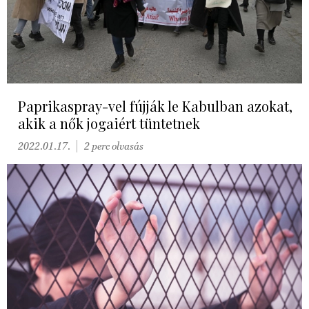
Paprikaspray-vel fújják le Kabulban azokat,
akik a nők jogaiért tüntetnek
2022.01.17.
2 perc olvasás