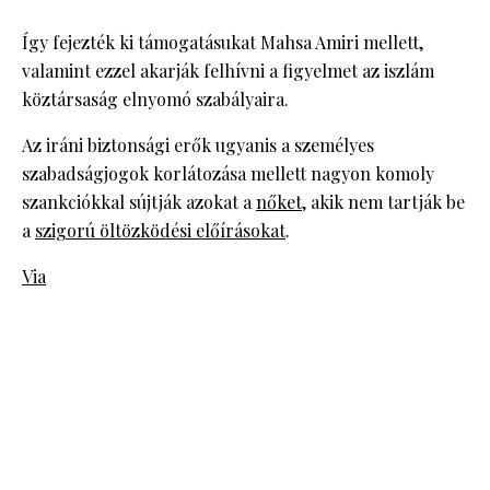
Így fejezték ki támogatásukat Mahsa Amiri mellett,
valamint ezzel akarják felhívni a figyelmet az iszlám
köztársaság elnyomó szabályaira.
Az iráni biztonsági erők ugyanis a személyes
szabadságjogok korlátozása mellett nagyon komoly
szankciókkal sújtják azokat a
nőket
, akik nem tartják be
a
szigorú öltözködési előírásokat
.
Via