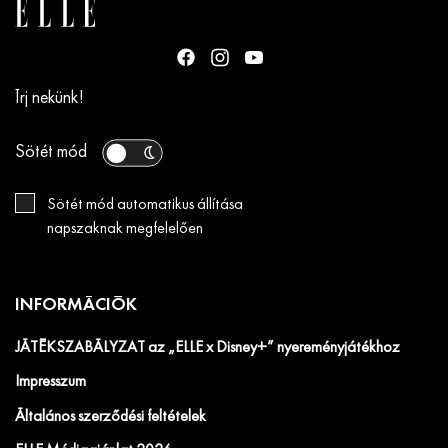
Írj nekünk!
Sötét mód
Sötét mód automatikus állítása
napszaknak megfelelően
INFORMÁCIÓK
JÁTÉKSZABÁLYZAT az „ELLE x Disney+” nyereményjátékhoz
Impresszum
Általános szerződési feltételek