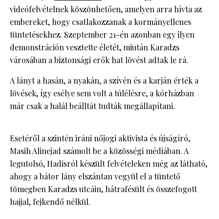
videófelvételnek köszönhetően, amelyen arra hívta az
embereket, hogy csatlakozzanak a kormányellenes
tüntetésekhez. Szeptember 21-én azonban egy ilyen
demonstráción vesztette életét, miután Karadzs
városában a biztonsági erők hat lövést adtak le rá.
A lányt a hasán, a nyakán, a szívén és a karján érték a
lövések, így esélye sem volt a túlélésre, a kórházban
már csak a halál beálltát tudták megállapítani.
Esetéről a szintén iráni nőjogi aktivista és újságíró,
Masih Alinejad számolt be a közösségi médiában. A
legutolsó, Hadisról készült felvételeken még az látható,
ahogy a bátor lány elszántan vegyül el a tüntető
tömegben Karadzs utcáin, hátrafésült és összefogott
hajjal, fejkendő nélkül.