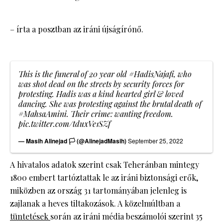
– írta a posztban az iráni újságírónő.
This is the funeral of 20 year old
#HadisNajafi
, who
was shot dead on the streets by security forces for
protesting. Hadis was a kind hearted girl & loved
dancing. She was protesting against the brutal death of
#MahsaAmini
. Their crime: wanting freedom.
pic.twitter.com/tduxVe1SZf
— Masih Alinejad 🏳️ (@AlinejadMasih)
September 25, 2022
A hivatalos adatok szerint csak Teheránban mintegy
1800 embert tartóztattak le az iráni biztonsági erők,
miközben az ország 31 tartományában jelenleg is
zajlanak a heves tiltakozások. A közelmúltban a
tüntetések
során az iráni média beszámolói szerint 35