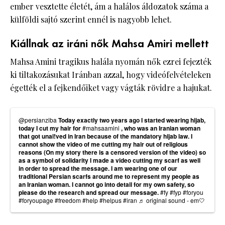
ember vesztette életét, ám a halálos áldozatok száma a
külföldi sajtó szerint ennél is nagyobb lehet.
Kiállnak az iráni nők Mahsa Amiri mellett
Mahsa Amini tragikus halála nyomán nők ezrei fejezték
ki tiltakozásukat Iránban azzal, hogy videófelvételeken
égették el a fejkendőiket vagy vágták rövidre a hajukat.
@persianziba
Today exactly two years ago I started wearing hijab,
today I cut my hair for
#mahsaamini
, who was an Iranian woman
that got unal!ved in Iran because of the mandatory hijab law. I
cannot show the video of me cutting my hair out of religious
reasons (On my story there is a censored version of the video) so
as a symbol of solidarity I made a video cutting my scarf as well
in order to spread the message. I am wearing one of our
traditional Persian scarfs around me to represent my people as
an Iranian woman. I cannot go into detail for my own safety, so
please do the research and spread our message.
#fy
#fyp
#foryou
#foryoupage
#freedom
#help
#helpus
#iran
♬ original sound - em🤍