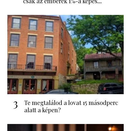
csak az emberek 1%-a képes...
3
Te megtalálod a lovat 15 másodperc
alatt a képen?