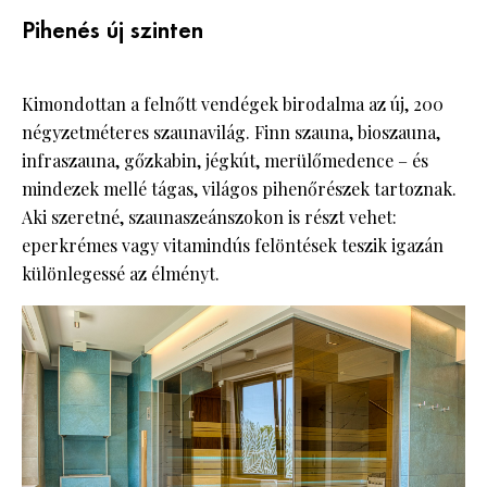
Pihenés új szinten
Kimondottan a felnőtt vendégek birodalma az új, 200
négyzetméteres szaunavilág. Finn szauna, bioszauna,
infraszauna, gőzkabin, jégkút, merülőmedence – és
mindezek mellé tágas, világos pihenőrészek tartoznak.
Aki szeretné, szaunaszeánszokon is részt vehet:
eperkrémes vagy vitamindús felöntések teszik igazán
különlegessé az élményt.