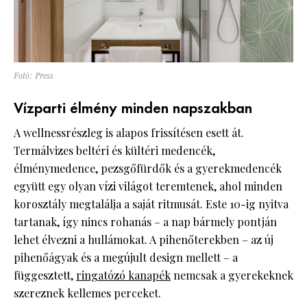
Fotó: Press
Vízparti élmény minden napszakban
A wellnessrészleg is alapos frissítésen esett át.
Termálvizes beltéri és kültéri medencék,
élménymedence, pezsgőfürdők és a gyerekmedencék
együtt egy olyan vízi világot teremtenek, ahol minden
korosztály megtalálja a saját ritmusát. Este 10-ig nyitva
tartanak, így nincs rohanás – a nap bármely pontján
lehet élvezni a hullámokat. A pihenőterekben – az új
pihenőágyak és a megújult design mellett – a
függesztett,
ringatózó kanapék
nemcsak a gyerekeknek
szereznek kellemes perceket.