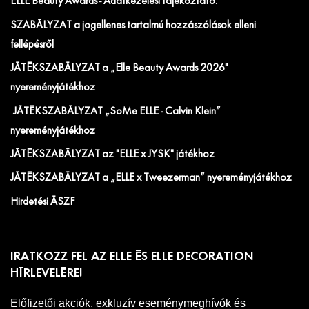
ELLE Beauty Awards - Adatkezelési tájékoztató.
SZABÁLYZAT a jogellenes tartalmú hozzászólások elleni
fellépésről
JÁTÉKSZABÁLYZAT a „Elle Beauty Awards 2026"
nyereményjátékhoz
JÁTÉKSZABÁLYZAT „SoMe ELLE - Calvin Klein”
nyereményjátékhoz
JÁTÉKSZABÁLYZAT az "ELLE x JYSK" játékhoz
JÁTÉKSZABÁLYZAT a „ELLE x Tweezerman” nyereményjátékhoz
Hirdetési ÁSZF
IRATKOZZ FEL AZ ELLE ÉS ELLE DECORATION
HÍRLEVELÉRE!
Előfizetői akciók, exkluzív eseménymeghívók és