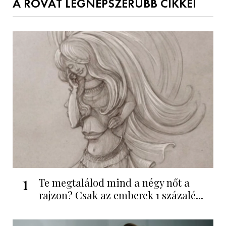
A ROVAT LEGNÉPSZERŰBB CIKKEI
1
Te megtalálod mind a négy nőt a
rajzon? Csak az emberek 1 százalé...