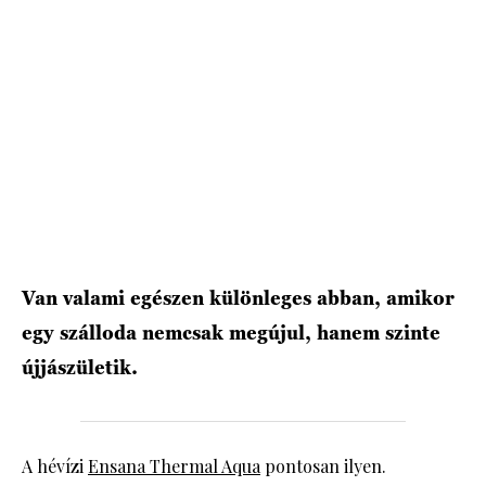
HÍRLEVÉL
Van valami egészen különleges abban, amikor
egy szálloda nemcsak megújul, hanem szinte
újjászületik.
A hévízi
Ensana Thermal Aqua
pontosan ilyen.