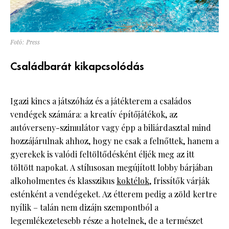
Fotó: Press
Családbarát kikapcsolódás
Igazi kincs a játszóház és a játékterem a családos
vendégek számára: a kreatív építőjátékok, az
autóverseny-szimulátor vagy épp a biliárdasztal mind
hozzájárulnak ahhoz, hogy ne csak a felnőttek, hanem a
gyerekek is valódi feltöltődésként éljék meg az itt
töltött napokat. A stílusosan megújított lobby bárjában
alkoholmentes és klasszikus
koktélok
, frissítők várják
esténként a vendégeket. Az étterem pedig a zöld kertre
nyílik – talán nem dizájn szempontból a
legemlékezetesebb része a hotelnek, de a természet