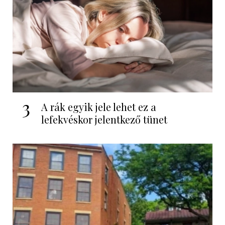
3
A rák egyik jele lehet ez a
lefekvéskor jelentkező tünet