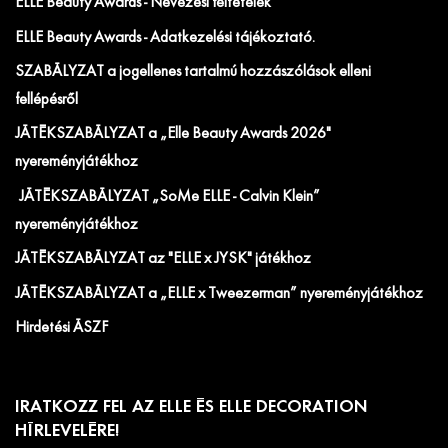
ELLE Beauty Awards - Nevezési feltételek
ELLE Beauty Awards - Adatkezelési tájékoztató.
SZABÁLYZAT a jogellenes tartalmú hozzászólások elleni
fellépésről
JÁTÉKSZABÁLYZAT a „Elle Beauty Awards 2026"
nyereményjátékhoz
JÁTÉKSZABÁLYZAT „SoMe ELLE - Calvin Klein”
nyereményjátékhoz
JÁTÉKSZABÁLYZAT az "ELLE x JYSK" játékhoz
JÁTÉKSZABÁLYZAT a „ELLE x Tweezerman” nyereményjátékhoz
Hirdetési ÁSZF
IRATKOZZ FEL AZ ELLE ÉS ELLE DECORATION
HÍRLEVELÉRE!