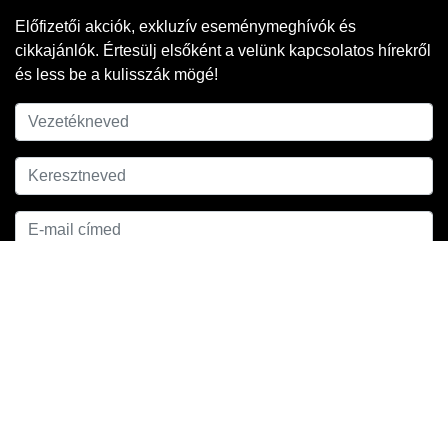
Előfizetői akciók, exkluzív eseménymeghívók és
cikkajánlók. Értesülj elsőként a velünk kapcsolatos hírekről
és less be a kulisszák mögé!
Adatkezelési
A hírlevél feliratkozáshoz ell kell fogadnod az
tájékoztatónkat
.
FELIRATKOZOM