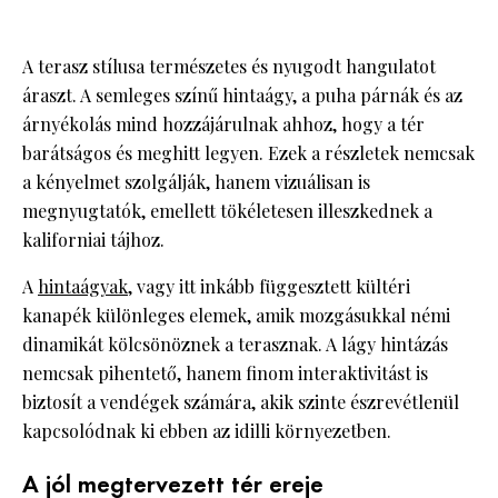
A terasz stílusa természetes és nyugodt hangulatot
áraszt. A semleges színű hintaágy, a puha párnák és az
árnyékolás mind hozzájárulnak ahhoz, hogy a tér
barátságos és meghitt legyen. Ezek a részletek nemcsak
a kényelmet szolgálják, hanem vizuálisan is
megnyugtatók, emellett tökéletesen illeszkednek a
kaliforniai tájhoz.
A
hintaágyak
, vagy itt inkább függesztett kültéri
kanapék különleges elemek, amik mozgásukkal némi
dinamikát kölcsönöznek a terasznak. A lágy hintázás
nemcsak pihentető, hanem finom interaktivitást is
biztosít a vendégek számára, akik szinte észrevétlenül
kapcsolódnak ki ebben az idilli környezetben.
A jól megtervezett tér ereje