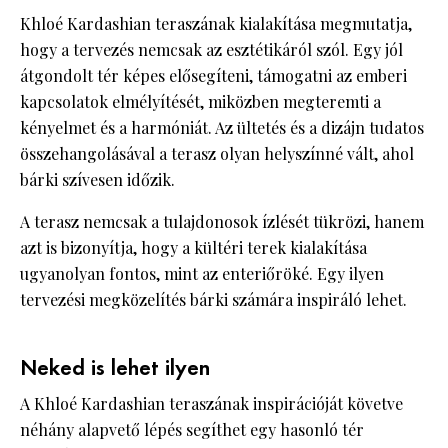
Khloé Kardashian teraszának kialakítása megmutatja,
hogy a tervezés nemcsak az esztétikáról szól. Egy jól
átgondolt tér képes elősegíteni, támogatni az emberi
kapcsolatok elmélyítését, miközben megteremti a
kényelmet és a harmóniát. Az ültetés és a dizájn tudatos
összehangolásával a terasz olyan helyszínné vált, ahol
bárki szívesen időzik.
A terasz nemcsak a tulajdonosok ízlését tükrözi, hanem
azt is bizonyítja, hogy a kültéri terek kialakítása
ugyanolyan fontos, mint az enteriőröké. Egy ilyen
tervezési megközelítés bárki számára inspiráló lehet.
Neked is lehet ilyen
A Khloé Kardashian teraszának inspirációját követve
néhány alapvető lépés segíthet egy hasonló tér