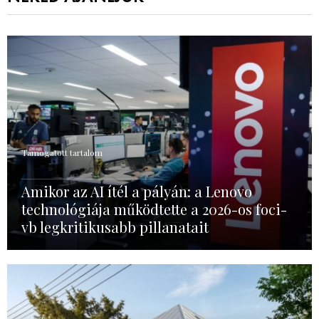
Támogatott tartalom
Amikor az AI ítél a pályán: a Lenovo
technológiája működtette a 2026-os foci-
vb legkritikusabb pillanatait