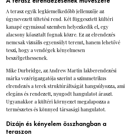
A terasz elrendezésének művészete
A terasz egyik legkiemelkedőbb jellemzője az
úgynevezett ültetési rend. Két függesztett kültéri
kanapé egymással szemben helyezkedik el, egy
alacsony kőasztalt fognak közre. Ez az elrendezés
nemcsak vizuális egyensúlyt teremt, hanem lehetővé
teszi, hogy a vendégek kényelmesen
beszélgethessenek.
Mike Durbridge, az Andrew Martin lakberendezési
márka vezérigazgatója szerint a szimmetrikus
elrendezés a terek struktúráltságát hangsúlyozza, ami
elegáns és rendezett, nyugodt hangulatot áraszt.
Ugyanakkor a kültéri környezet megalapozza a
természetes és könnyed társasági hangulatot.
Dizájn és kényelem összhangban a
teraszon