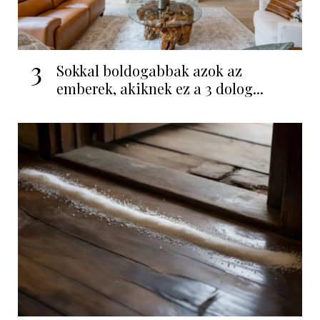
3
Sokkal boldogabbak azok az
emberek, akiknek ez a 3 dolog...