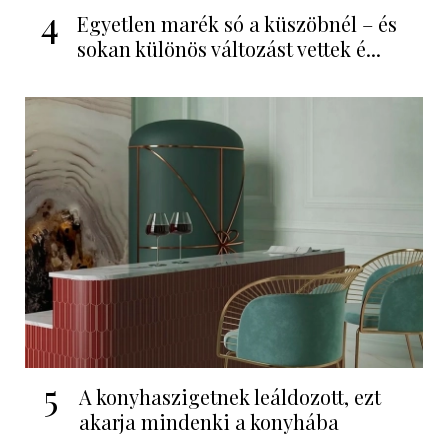
4
Egyetlen marék só a küszöbnél – és
sokan különös változást vettek é...
5
A konyhaszigetnek leáldozott, ezt
akarja mindenki a konyhába