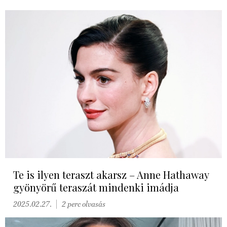
Te is ilyen teraszt akarsz – Anne Hathaway
gyönyörű teraszát mindenki imádja
2025.02.27.
2 perc olvasás