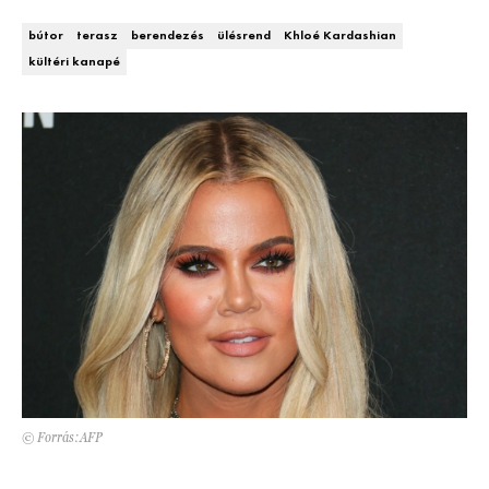
Kert és terasz
HÍRLEVÉL
bútor
terasz
berendezés
ülésrend
Khloé Kardashian
kültéri kanapé
© Forrás:AFP