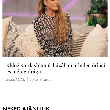
Khloé Kardashian új házában minden óriási
és méreg drága
2022.11.12.
1 perc olvasás
NEKED AJÁNLJUK