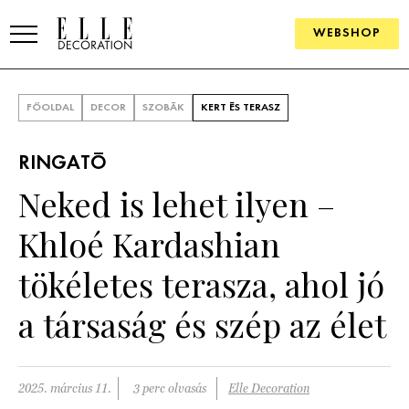
WEBSHOP
ELLE.HU
FŐOLDAL
DECOR
SZOBÁK
KERT ÉS TERASZ
HÍREK
RINGATÓ
TRENDEK
Neked is lehet ilyen –
SZOBÁK
Khloé Kardashian
Konyha
ÖTLETEK
tökéletes terasza, ahol jó
Fürdőszoba
SZÉP TEREK
a társaság és szép az élet
Nappali
Szállodák és vendégházak
WEBSHOP
Hálószoba
Lakások
2025. március 11.
3 perc olvasás
Elle Decoration