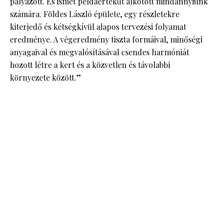
pályázott. És ismét példaértékűt alkotott mindannyiunk
számára. Földes László épülete, egy részletekre
kiterjedő és kétségkívül alapos tervezési folyamat
eredménye. A végeredmény tiszta formáival, minőségi
anyagaival és megvalósításával csendes harmóniát
hozott létre a kert és a közvetlen és távolabbi
környezete között.”