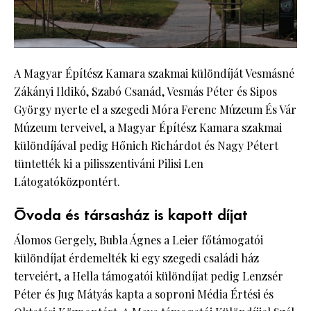
A Magyar Építész Kamara szakmai különdíját Vesmásné
Zákányi Ildikó, Szabó Csanád, Vesmás Péter és Sipos
György nyerte el a szegedi Móra Ferenc Múzeum És Vár
Múzeum terveivel, a Magyar Építész Kamara szakmai
különdíjával pedig Hőnich Richárdot és Nagy Pétert
tüntették ki a pilisszentiváni Pilisi Len
Látogatóközpontért.
Óvoda és társasház is kapott díjat
Álomos Gergely, Bubla Ágnes a Leier főtámogatói
különdíjat érdemelték ki egy szegedi családi ház
terveiért, a Hella támogatói különdíjat pedig Lenzsér
Péter és Jug Mátyás kapta a soproni Média Értési és