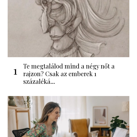
Te megtalálod mind a négy nőt a
1
rajzon? Csak az emberek 1
százaléká...