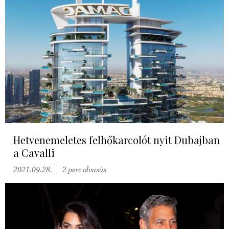
Hetvenemeletes felhőkarcolót nyit Dubajban
a Cavalli
2021.09.28.
2 perc olvasás