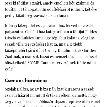
oszt ki fődíjat a zsűri, amely emellett két szakmai és
további öt támogatói díj odaítéléséről is dönt, két éve
pedig közönségszavazást is tartanak.
Idén 13 középület és 29 családi ház terveit nevezték a
pályázatra. Családi ház kategóriában a fődíjat Földes
László és Lukács Anna egy téglaburkolatos, elegáns
sasadi villa tervezéséért kapta, míg a legjobb
középületért járó díjat Csillag Katalinnak és Gunther
Zsoltnak, a már sok hazai és nemzetközi elismeréssel
büszkélkedő MOME Campus tervezőinek ítélte oda a
zsűri.
Csendes harmónia
Szoják Balázs, az Év háza pályázat kurátora a sasadi
családi házról mondott értékelésében kiemelte, hogy
„egy kiváló és már többször díjazott építész idén ismét