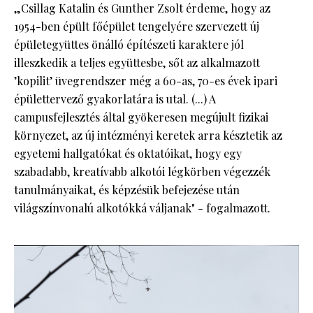
„Csillag Katalin és Gunther Zsolt érdeme, hogy az
1954-ben épült főépület tengelyére szervezett új
épületegyüttes önálló építészeti karaktere jól
illeszkedik a teljes együttesbe, sőt az alkalmazott
’kopilit’ üvegrendszer még a 60-as, 70-es évek ipari
épülettervező gyakorlatára is utal. (...) A
campusfejlesztés által gyökeresen megújult fizikai
környezet, az új intézményi keretek arra késztetik az
egyetemi hallgatókat és oktatóikat, hogy egy
szabadabb, kreatívabb alkotói légkörben végezzék
tanulmányaikat, és képzésük befejezése után
világszínvonalú alkotókká váljanak" - fogalmazott.