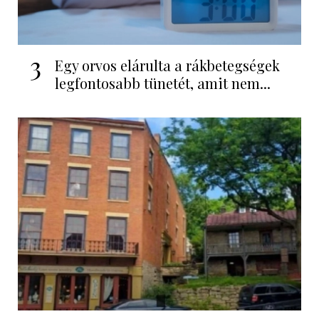
3
Egy orvos elárulta a rákbetegségek
legfontosabb tünetét, amit nem...