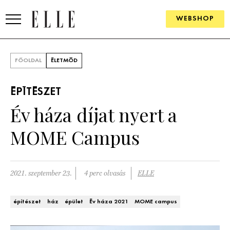
WEBSHOP
DIVAT
FŐOLDAL
ÉLETMÓD
ELLE DIGITAL
ÉPÍTÉSZET
GOURMET AWARDS
Év háza díjat nyert a
SZÉPSÉG
MOME Campus
KULTÚRA
PSZICHÉ
2021. szeptember 23.
4 perc olvasás
ELLE
ÉLETMÓD
építészet
ház
épület
Év háza 2021
MOME campus
PÁRKAPCSOLAT