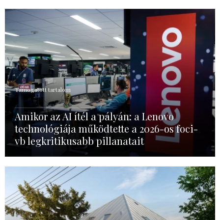
Támogatott tartalom
Amikor az AI ítél a pályán: a Lenovo
technológiája működtette a 2026-os foci-
vb legkritikusabb pillanatait