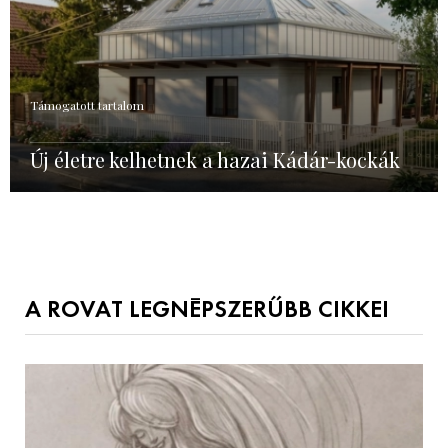
Támogatott tartalom
Új életre kelhetnek a hazai Kádár-kockák
A ROVAT LEGNÉPSZERŰBB CIKKEI