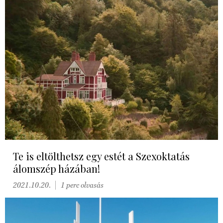
Te is eltölthetsz egy estét a Szexoktatás
álomszép házában!
2021.10.20.
1 perc olvasás