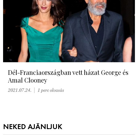
Dél-Franciaországban vett házat George és
Amal Clooney
2021.07.24.
1 perc olvasás
NEKED AJÁNLJUK