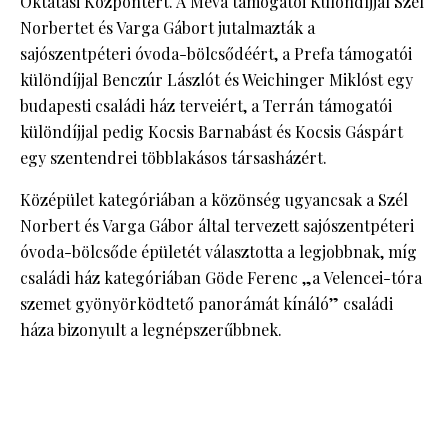
Oktatási Központért. A Meva támogatói Különdíjjal Szél
Norbertet és Varga Gábort jutalmazták a
sajószentpéteri óvoda-bölcsődéért, a Prefa támogatói
különdíjjal Benczúr Lászlót és Weichinger Miklóst egy
budapesti családi ház terveiért, a Terrán támogatói
különdíjjal pedig Kocsis Barnabást és Kocsis Gáspárt
egy szentendrei többlakásos társasházért.
Középület kategóriában a közönség ugyancsak a Szél
Norbert és Varga Gábor által tervezett sajószentpéteri
óvoda-bölcsőde épületét választotta a legjobbnak, míg
családi ház kategóriában Göde Ferenc „a Velencei-tóra
szemet gyönyörködtető panorámát kínáló” családi
háza bizonyult a legnépszerűbbnek.