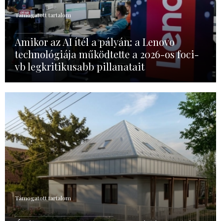
Támogatott tartalom
Amikor az AI ítél a pályán: a Lenovo
technológiája működtette a 2026-os foci-
vb legkritikusabb pillanatait
Támogatott tartalom