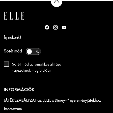
Írj nekünk!
Sötét mód
Sötét mód automatikus állítása
napszaknak megfelelően
INFORMÁCIÓK
JÁTÉKSZABÁLYZAT az „ELLE x Disney+” nyereményjátékhoz
Impresszum