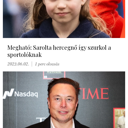
Megható: Sarolta hercegnő így szurkol a
sportolóknak
2023.06.02.
1 perc olvasás