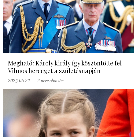
Megható: Károly király így köszöntötte fel
Vilmos herceget a születésnapján
2023.06.22.
2 perc olvasás