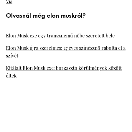
Via
Olvasnál még elon muskról?
Elon Musk exe egy transznemű nőbe szeretett bele
Elon Musk újra szerelmes: 27 éves színésznő rabolta el a
szívét
Kitálalt Elon Musk exe: borzasztó körülmények között
éltek