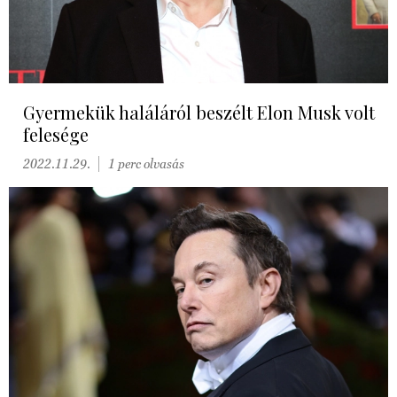
Gyermekük haláláról beszélt Elon Musk volt
felesége
2022.11.29.
1 perc olvasás