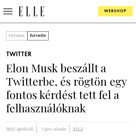
WEBSHOP
DIVAT
FŐOLDAL
ÉLETMÓD
ELLE DIGITAL
TWITTER
GOURMET AWARDS
Elon Musk beszállt a
SZÉPSÉG
Twitterbe, és rögtön egy
KULTÚRA
fontos kérdést tett fel a
PSZICHÉ
felhasználóknak
ÉLETMÓD
2022. április 05.
1 perc olvasás
ELLE
PÁRKAPCSOLAT