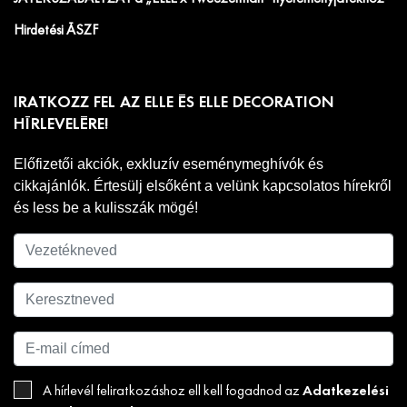
Hirdetési ÁSZF
IRATKOZZ FEL AZ ELLE ÉS ELLE DECORATION
HÍRLEVELÉRE!
Előfizetői akciók, exkluzív eseménymeghívók és
cikkajánlók. Értesülj elsőként a velünk kapcsolatos hírekről
és less be a kulisszák mögé!
Adatkezelési
A hírlevél feliratkozáshoz ell kell fogadnod az