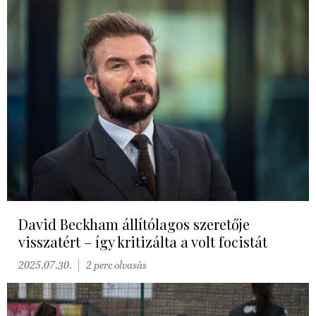
David Beckham állítólagos szeretője
visszatért – így kritizálta a volt focistát
2025.07.30.
2 perc olvasás