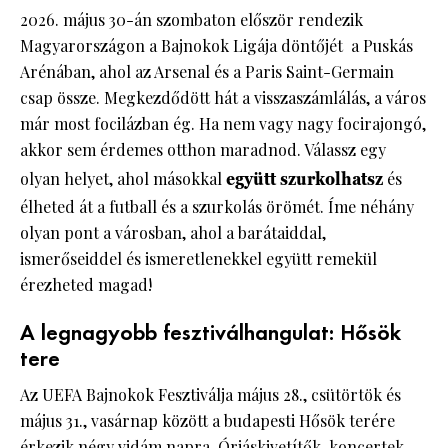
2026. május 30-án szombaton először rendezik
Magyarországon a Bajnokok Ligája döntőjét a Puskás
Arénában, ahol az Arsenal és a Paris Saint-Germain
csap össze. Megkezdődött hát a visszaszámlálás, a város
már most focilázban ég. Ha nem vagy nagy focirajongó,
akkor sem érdemes otthon maradnod. Válassz egy
olyan helyet, ahol másokkal
együtt szurkolhatsz
és
élheted át a futball és a szurkolás örömét. Íme néhány
olyan pont a városban, ahol a barátaiddal,
ismerőseiddel és ismeretlenekkel együtt remekül
érezheted magad!
A legnagyobb fesztiválhangulat: Hősök
tere
Az UEFA Bajnokok Fesztiválja május 28., csütörtök és
május 31., vasárnap között a budapesti Hősök terére
érkezik négy vidám napra. Óriáskivetítők, koncertek,