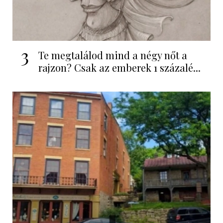
3
Te megtalálod mind a négy nőt a
rajzon? Csak az emberek 1 százalé...