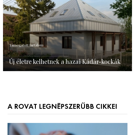
Támogatott tartalom
Új életre kelhetnek a hazai Kádár-kockák
A ROVAT LEGNÉPSZERŰBB CIKKEI