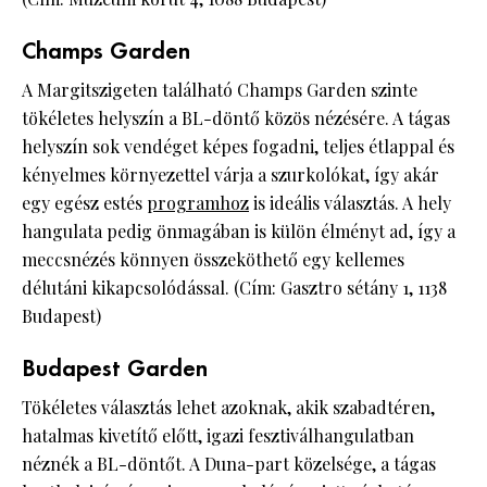
Champs Garden
A Margitszigeten található Champs Garden szinte
tökéletes helyszín a BL-döntő közös nézésére. A tágas
helyszín sok vendéget képes fogadni, teljes étlappal és
kényelmes környezettel várja a szurkolókat, így akár
egy egész estés
programhoz
is ideális választás. A hely
hangulata pedig önmagában is külön élményt ad, így a
meccsnézés könnyen összeköthető egy kellemes
délutáni kikapcsolódással. (Cím: Gasztro sétány 1, 1138
Budapest)
Budapest Garden
Tökéletes választás lehet azoknak, akik szabadtéren,
hatalmas kivetítő előtt, igazi fesztiválhangulatban
néznék a BL-döntőt. A Duna-part közelsége, a tágas