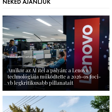
NEKED AJÁNLJUK
Támogatott tartalom
Amikor az AI ítél a pályán: a Lenovo
technológiája működtette a 2026-os foci-
vb legkritikusabb pillanatait