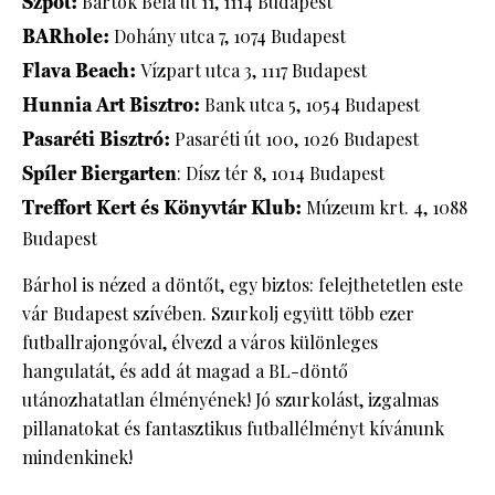
Szpot:
Bartók Béla út 11, 1114 Budapest
BARhole:
Dohány utca 7, 1074 Budapest
Flava Beach:
Vízpart utca 3, 1117 Budapest
Hunnia Art Bisztro:
Bank utca 5, 1054 Budapest
Pasaréti Bisztró:
Pasaréti út 100, 1026 Budapest
Spíler Biergarten
: Dísz tér 8, 1014 Budapest
Treffort Kert és Könyvtár Klub:
Múzeum krt. 4, 1088
Budapest
Bárhol is nézed a döntőt, egy biztos: felejthetetlen este
vár Budapest szívében. Szurkolj együtt több ezer
futballrajongóval, élvezd a város különleges
hangulatát, és add át magad a BL-döntő
utánozhatatlan élményének! Jó szurkolást, izgalmas
pillanatokat és fantasztikus futballélményt kívánunk
mindenkinek!