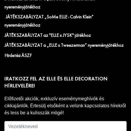
nyereményjátékhoz
JÁTÉKSZABÁLYZAT „SoMe ELLE - Calvin Klein”
nyereményjátékhoz
JÁTÉKSZABÁLYZAT az "ELLE x JYSK" játékhoz
JÁTÉKSZABÁLYZAT a „ELLE x Tweezerman” nyereményjátékhoz
Hirdetési ÁSZF
IRATKOZZ FEL AZ ELLE ÉS ELLE DECORATION
HÍRLEVELÉRE!
Előfizetői akciók, exkluzív eseménymeghívók és
cikkajánlók. Értesülj elsőként a velünk kapcsolatos hírekről
és less be a kulisszák mögé!