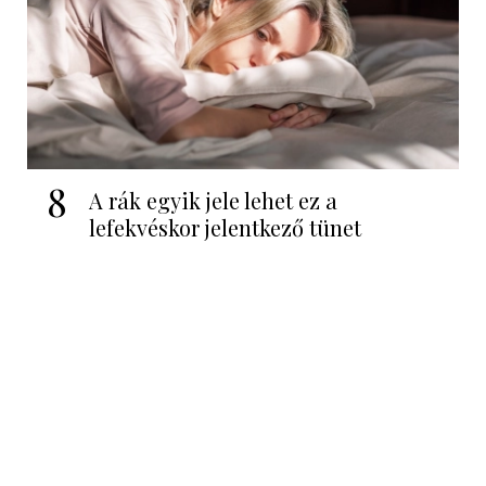
8
A rák egyik jele lehet ez a
lefekvéskor jelentkező tünet