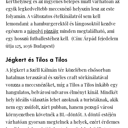
kerthelyiség és az ingyenes belépés miatt várhatóan az
egyik legkedveltebb meccsnéző helyszín lesz az este
folyamán. A változatos ételkínálatról sem kell
lemondani: a hamburgerektől és lángosoktól kezdve
egészen a
nápolyi pizzáig
minden megtalálható, ami
egy hosszú futballestéhez kell. (Cím: Árpád fejedelem
útja 125, 1036 Budapest)
Jégkert és Tilos a Tilos
A Jégkert a Széll Kálmán tér közelében elsősorban
hatalmas teraszával és széles craft sörkínálatával
vonzza a meccsnézőket, míg a Tilos a Tilos inkább egy
hangulatos, belvárosi udvaros élményt kínál. Mindkét
hely ideális választás lehet azoknak a turistáknak, akik
nem egy zsúfolt, zárt pubban, hanem pezsgő városi
környezetben követnék a BL-döntőt. A döntő estéjén
várhatóan gyorsan megtelnek a helyek, ezért érdemes