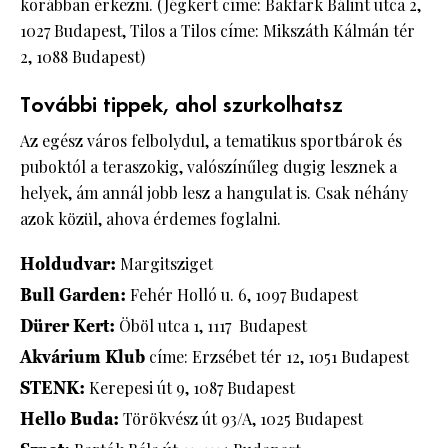
korábban érkezni. (Jégkert címe: Bakfark Bálint utca 2,
1027 Budapest, Tilos a Tilos címe: Mikszáth Kálmán tér
2, 1088 Budapest)
További tippek, ahol szurkolhatsz
Az egész város felbolydul, a tematikus sportbárok és
puboktól a teraszokig, valószínűleg dugig lesznek a
helyek, ám annál jobb lesz a hangulat is. Csak néhány
azok közül, ahova érdemes foglalni.
Holdudvar:
Margitsziget
Bull Garden:
Fehér Holló u. 6, 1097 Budapest
Dürer Kert:
Öböl utca 1, 1117 Budapest
Akvárium Klub
címe: Erzsébet tér 12, 1051 Budapest
STENK:
Kerepesi út 9, 1087 Budapest
Hello Buda:
Törökvész út 93/A, 1025 Budapest