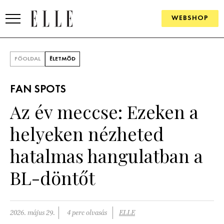
WEBSHOP
DIVAT
FŐOLDAL
ÉLETMÓD
ELLE DIGITAL
FAN SPOTS
GOURMET AWARDS
Az év meccse: Ezeken a
SZÉPSÉG
helyeken nézheted
KULTÚRA
hatalmas hangulatban a
PSZICHÉ
BL-döntőt
ÉLETMÓD
2026. május 29.
4 perc olvasás
ELLE
PÁRKAPCSOLAT