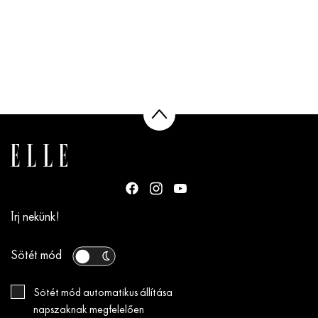
Írj nekünk!
Sötét mód
Sötét mód automatikus állítása
napszaknak megfelelően