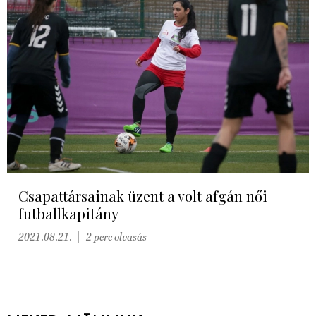
Csapattársainak üzent a volt afgán női
futballkapitány
2021.08.21.
2 perc olvasás