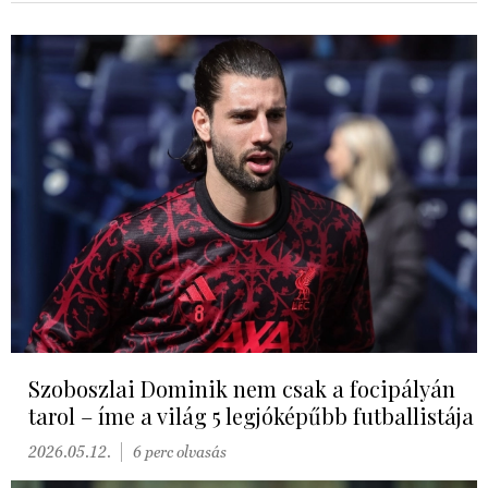
Szoboszlai Dominik nem csak a focipályán
tarol – íme a világ 5 legjóképűbb futballistája
2026.05.12.
6 perc olvasás