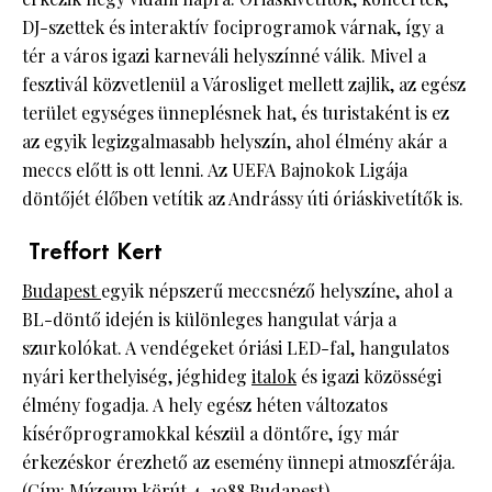
DJ-szettek és interaktív fociprogramok várnak, így a
tér a város igazi karneváli helyszínné válik. Mivel a
fesztivál közvetlenül a Városliget mellett zajlik, az egész
terület egységes ünneplésnek hat, és turistaként is ez
az egyik legizgalmasabb helyszín, ahol élmény akár a
meccs előtt is ott lenni. Az UEFA Bajnokok Ligája
döntőjét élőben vetítik az Andrássy úti óriáskivetítők is.
Treffort Kert
Budapest
egyik népszerű meccsnéző helyszíne, ahol a
BL-döntő idején is különleges hangulat várja a
szurkolókat. A vendégeket óriási LED-fal, hangulatos
nyári kerthelyiség, jéghideg
italok
és igazi közösségi
élmény fogadja. A hely egész héten változatos
kísérőprogramokkal készül a döntőre, így már
érkezéskor érezhető az esemény ünnepi atmoszférája.
(Cím: Múzeum körút 4, 1088 Budapest)