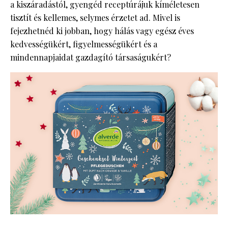
a kiszáradástól, gyengéd receptúrájuk kíméletesen
tisztít és kellemes, selymes érzetet ad. Mivel is
fejezhetnéd ki jobban, hogy hálás vagy egész éves
kedvességükért, figyelmességükért és a
mindennapjaidat gazdagító társaságukért?