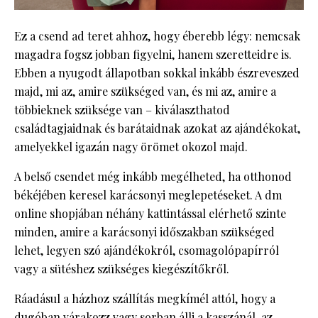
Ez a csend ad teret ahhoz, hogy éberebb légy: nemcsak
magadra fogsz jobban figyelni, hanem szeretteidre is.
Ebben a nyugodt állapotban sokkal inkább észreveszed
majd, mi az, amire szükséged van, és mi az, amire a
többieknek szüksége van – kiválaszthatod
családtagjaidnak és barátaidnak azokat az ajándékokat,
amelyekkel igazán nagy örömet okozol majd.
A belső csendet még inkább megélheted, ha otthonod
békéjében keresel karácsonyi meglepetéseket. A dm
online shopjában néhány kattintással elérhető szinte
minden, amire a karácsonyi időszakban szükséged
lehet, legyen szó ajándékokról, csomagolópapírról
vagy a sütéshez szükséges kiegészítőkről.
Ráadásul a házhoz szállítás megkímél attól, hogy a
dugóban várakozz vagy sorban állj a kasszánál, az