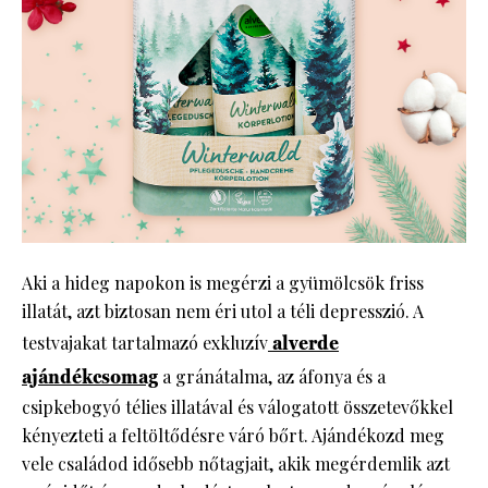
Aki a hideg napokon is megérzi a gyümölcsök friss
illatát, azt biztosan nem éri utol a téli depresszió. A
testvajakat tartalmazó exkluzív
alverde
ajándékcsomag
a gránátalma, az áfonya és a
csipkebogyó télies illatával és válogatott összetevőkkel
kényezteti a feltöltődésre váró bőrt. Ajándékozd meg
vele családod idősebb nőtagjait, akik megérdemlik azt