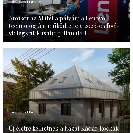
Támogatott tartalom
Amikor az AI ítél a pályán: a Lenovo
technológiája működtette a 2026-os foci-
vb legkritikusabb pillanatait
Támogatott tartalom
Új életre kelhetnek a hazai Kádár-kockák