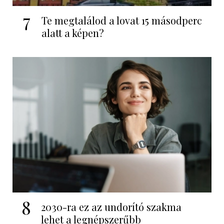
7
Te megtalálod a lovat 15 másodperc
alatt a képen?
8
2030-ra ez az undorító szakma
lehet a legnépszerűbb