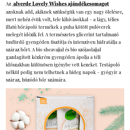
Az
alverde Lovely Wishes ajándékcsomagot
azoknak add, akiknek szükségük van egy nagy ölelésre,
mert nehéz évük volt, tele kihívásokkal – a lágy, télies
illatú bőrápoló termékek a puha kötött pulóverek
melegét idézik fel. A természetes glicerint tartalmazó
tusfürdő gyengéden tisztítja és intenzíven hidratálja a
száraz bőrt. A bio sheavajjal és bio szójaolajjal
gazdagított kézkrém gyengéden ápolja a téli
időszakban különösen igénybe vett kezeket. Testápoló
nélkül pedig nem telhetnek a hideg napok – gyógyír a
száraz, húzódó bőr számára.