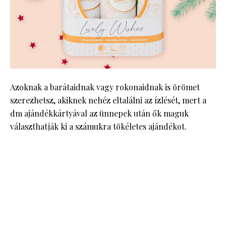
Azoknak a barátaidnak vagy rokonaidnak is örömet
szerezhetsz, akiknek nehéz eltalálni az ízlését, mert a
dm ajándékkártyával az ünnepek után ők maguk
választhatják ki a számukra tökéletes ajándékot.