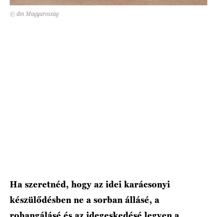
© dm Magyaroszág
HÍRLEVÉL
Ha szeretnéd, hogy az idei karácsonyi
készülődésben ne a sorban állásé, a
rohangálásé és az idegeskedésé legyen a