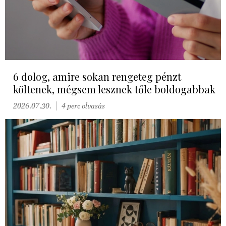
6 dolog, amire sokan rengeteg pénzt
költenek, mégsem lesznek tőle boldogabbak
2026.07.30.
4 perc olvasás