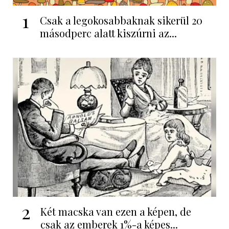
1
Csak a legokosabbaknak sikerül 20
másodperc alatt kiszúrni az...
2
Két macska van ezen a képen, de
csak az emberek 1%-a képes...