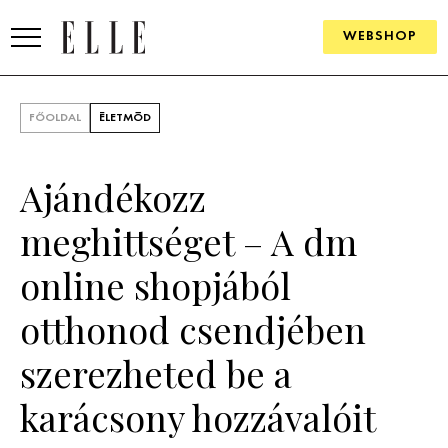
WEBSHOP
DIVAT
FŐOLDAL
ÉLETMÓD
ELLE DIGITAL
Ajándékozz
GOURMET AWARDS
meghittséget – A dm
SZÉPSÉG
online shopjából
KULTÚRA
otthonod csendjében
PSZICHÉ
szerezheted be a
ÉLETMÓD
karácsony hozzávalóit
PÁRKAPCSOLAT