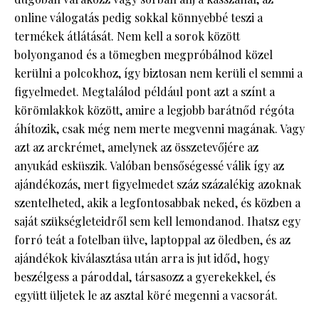
online válogatás pedig sokkal könnyebbé teszi a
termékek átlátását. Nem kell a sorok között
bolyonganod és a tömegben megpróbálnod közel
kerülni a polcokhoz, így biztosan nem kerüli el semmi a
figyelmedet. Megtalálod például pont azt a színt a
körömlakkok között, amire a legjobb barátnőd régóta
áhítozik, csak még nem merte megvenni magának. Vagy
azt az arckrémet, amelynek az összetevőjére az
anyukád esküszik. Valóban bensőségessé válik így az
ajándékozás, mert figyelmedet száz százalékig azoknak
szentelheted, akik a legfontosabbak neked, és közben a
saját szükségleteidről sem kell lemondanod. Ihatsz egy
forró teát a fotelban ülve, laptoppal az öledben, és az
ajándékok kiválasztása után arra is jut időd, hogy
beszélgess a pároddal, társasozz a gyerekekkel, és
együtt üljetek le az asztal köré megenni a vacsorát.