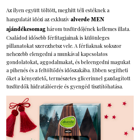
Az ilyen együtt töltött, meghitt téli estéknek a
hangulatát idézi az exkluzív
alverde MEN
ajándékcsomag
három tusfürdőjének kellemes illata.
Családod idősebb férfitagjainak is különleges
pillanatokat szerezhetsz vele. A férfiaknak sokszor
nehezebb elengedni a munkával kapcsolatos
gondolatokat, aggodalmakat, és beleengedni magukat
a pihenés és a feltöltődés időszakába. Ebben segítheti
őket a kényeztető, természetes glicerinnel gazdagított
tusfürdők hidratálóereje és gyengéd tisztítóhatása.