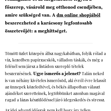
főszerep, vásárold meg otthonod csendjében,
amire szükséged van. A
dm online shopjából
beszerezheted a karácsony legfontosabb
összetevőjét: a meghittséget.
Tömött üzlet közepén állsz nagykabátban, folyik rólad a
víz, kezedben papírzacskók, válladon táskák, és még a
felénél sem jársz a listádon szereplő tételek
beszerzésének.
Ugye ismerős a jelenet?
Talán neked
is van néhány kivételes ismerősöd, aki évről évre lelassít
az ünnepek közeledtével, és békés állapotban választ
ajándékot szeretteinek, legtöbbünket azonban magával
ragad a lázas készülődéssel járó idegeskedés és stressz.
Az idei adventi időszak nem kell hogy így teljen.