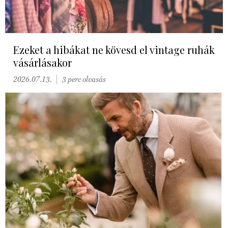
Ezeket a hibákat ne kövesd el vintage ruhák
vásárlásakor
2026.07.13.
3 perc olvasás