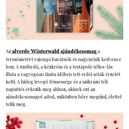
Az
alverde Winterwald ajándékcsomag
a
természetért rajongó barátnők és nagynénik kedvence
lesz. A tusfürdő, a kézkrém és a testápoló télies-fás
illata a ragyogóan tiszta időben tett erdei séták érzetét
kelti. A hideg levegő frissessége és a szikrázó téli
napsütés érkezik meg ahhoz, akinek ezt az
ajándékcsomagot adod, miközben bőre megújul, élettel
telik meg.