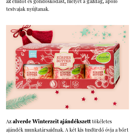
az énidőt és gondoskodást, melyet a gazdag, ápoló
testvajak nyújtanak.
Az
alverde Winterzeit ajándékszett
tökéletes
ajándék munkatársaidnak. A két kis tusfürdő óvja a bőrt