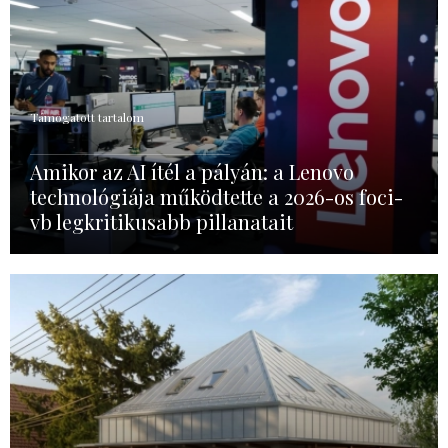
Támogatott tartalom
Amikor az AI ítél a pályán: a Lenovo
technológiája működtette a 2026-os foci-
vb legkritikusabb pillanatait