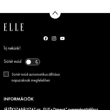
Írj nekünk!
Sötét mód
Sötét mód automatikus állítása
napszaknak megfelelően
INFORMÁCIÓK
JÁTÉKSZABÁLYZAT az „ELLE x Disney+” nyereményjátékhoz