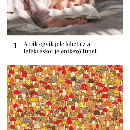
1
A rák egyik jele lehet ez a
lefekvéskor jelentkező tünet