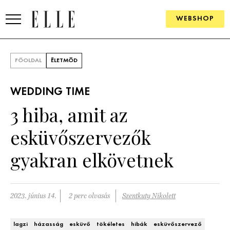
WEBSHOP
DIVAT
FŐOLDAL
ÉLETMÓD
ELLE DIGITAL
WEDDING TIME
GOURMET AWARDS
3 hiba, amit az
SZÉPSÉG
esküvőszervezők
KULTÚRA
gyakran elkövetnek
PSZICHÉ
2023. június 14.
2 perc olvasás
Szentkuty Nikolett
ÉLETMÓD
PÁRKAPCSOLAT
lagzi
házasság
esküvő
tökéletes
hibák
esküvőszervező