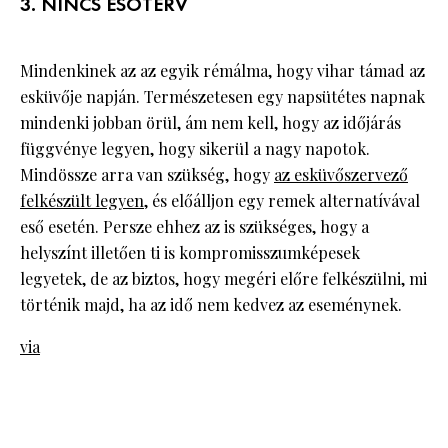
3. NINCS ESŐTERV
Mindenkinek az az egyik rémálma, hogy vihar támad az
esküvője napján. Természetesen egy napsütétes napnak
mindenki jobban örül, ám nem kell, hogy az időjárás
függvénye legyen, hogy sikerül a nagy napotok.
Mindössze arra van szükség, hogy
az esküvőszervező
felkészült legyen
, és előálljon egy remek alternatívával
eső esetén. Persze ehhez az is szükséges, hogy a
helyszínt illetően ti is kompromisszumképesek
legyetek, de az biztos, hogy megéri előre felkészülni, mi
történik majd, ha az idő nem kedvez az eseménynek.
via