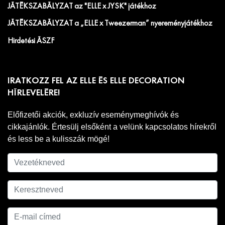
JÁTÉKSZABÁLYZAT az "ELLE x JYSK" játékhoz
JÁTÉKSZABÁLYZAT a „ELLE x Tweezerman” nyereményjátékhoz
Hirdetési ÁSZF
IRATKOZZ FEL AZ ELLE ÉS ELLE DECORATION
HÍRLEVELÉRE!
Előfizetői akciók, exkluzív eseménymeghívók és
cikkajánlók. Értesülj elsőként a velünk kapcsolatos hírekről
és less be a kulisszák mögé!