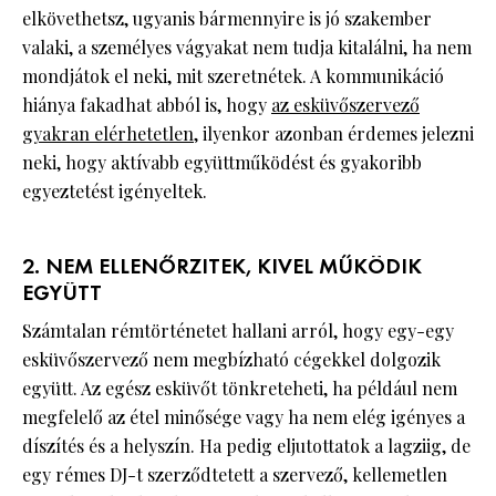
elkövethetsz, ugyanis bármennyire is jó szakember
valaki, a személyes vágyakat nem tudja kitalálni, ha nem
mondjátok el neki, mit szeretnétek. A kommunikáció
hiánya fakadhat abból is, hogy
az esküvőszervező
gyakran elérhetetlen
, ilyenkor azonban érdemes jelezni
neki, hogy aktívabb együttműködést és gyakoribb
egyeztetést igényeltek.
2. NEM ELLENŐRZITEK, KIVEL MŰKÖDIK
EGYÜTT
Számtalan rémtörténetet hallani arról, hogy egy-egy
esküvőszervező nem megbízható cégekkel dolgozik
együtt. Az egész esküvőt tönkreteheti, ha például nem
megfelelő az étel minősége vagy ha nem elég igényes a
díszítés és a helyszín. Ha pedig eljutottatok a lagziig, de
egy rémes DJ-t szerződtetett a szervező, kellemetlen