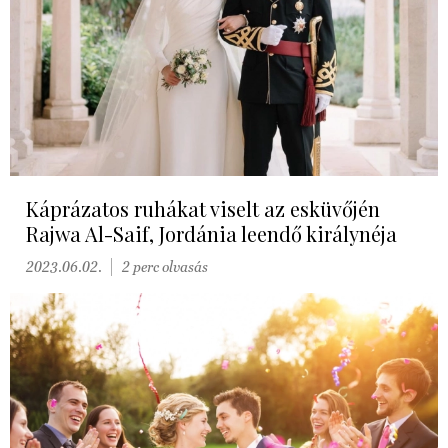
Káprázatos ruhákat viselt az esküvőjén
Rajwa Al-Saif, Jordánia leendő királynéja
2023.06.02.
2 perc olvasás