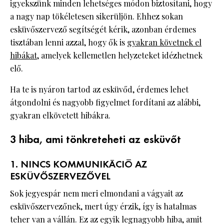
igyekszünk minden lehetséges módon biztosítani, hogy
a nagy nap tökéletesen sikerüljön. Ehhez sokan
esküvőszervező segítségét kérik, azonban érdemes
tisztában lenni azzal, hogy ők is
gyakran követnek el
hibákat
, amelyek kellemetlen helyzeteket idézhetnek
elő.
Ha te is nyáron tartod az esküvőd, érdemes lehet
átgondolni és nagyobb figyelmet fordítani az alábbi,
gyakran elkövetett hibákra.
3 hiba, ami tönkreteheti az esküvőt
1. NINCS KOMMUNIKÁCIÓ AZ
ESKÜVŐSZERVEZŐVEL
Sok jegyespár nem meri elmondani a vágyait az
esküvőszervezőnek, mert úgy érzik, így is hatalmas
teher van a vállán. Ez az egyik legnagyobb hiba, amit