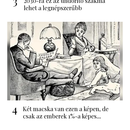
3
2030-ra ez az undorító szakma
lehet a legnépszerűbb
4
Két macska van ezen a képen, de
csak az emberek 1%-a képes...