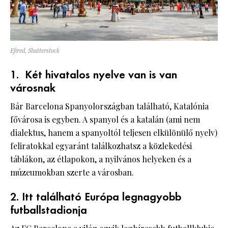
Efired, Shutterstock
1. Két hivatalos nyelve van is van
városnak
Bár Barcelona Spanyolországban található, Katalónia
fővárosa is egyben. A spanyol és a katalán (ami nem
dialektus, hanem a spanyoltól teljesen elkülönülő nyelv)
feliratokkal egyaránt találkozhatsz a közlekedési
táblákon, az étlapokon, a nyilvános helyeken és a
múzeumokban szerte a városban.
2. Itt található Európa legnagyobb
futballstadionja