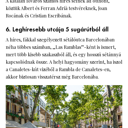
A katalán főváros számos híres séfnek ad otthont,
köztük Albert és Ferran Adrià testvéreknek, Joan
Rocának és Cristian Escribának.
6. Leghíresebb utcája 5 sugárútból áll
A híres, fákkal szegélyezett sétálóutca Barcelonában
néha többes számban, „Las Ramblas”-ként is ismert,
mert több kisebb szakaszból áll, és egy hosszú sétánnyá
kapcsolódnak össze. A helyi hagyomány szerint, ha iszol
a Canaletes-kút vizéből a Rambla de Canaletes-en,
akkor biztosan visszatérsz még Barcelonába.