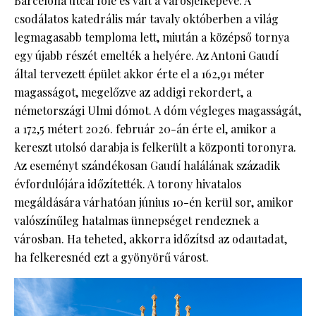
Barcelona utcái fölé és vált a városjelképévé. A
csodálatos katedrális már tavaly októberben a világ
legmagasabb temploma lett, miután a középső tornya
egy újabb részét emelték a helyére. Az Antoni Gaudí
által tervezett épület akkor érte el a 162,91 méter
magasságot, megelőzve az addigi rekordert, a
németországi Ulmi dómot. A dóm végleges magasságát,
a 172,5 métert 2026. február 20-án érte el, amikor a
kereszt utolsó darabja is felkerült a központi toronyra.
Az eseményt szándékosan Gaudí halálának századik
évfordulójára időzítették. A torony hivatalos
megáldására várhatóan június 10-én kerül sor, amikor
valószínűleg hatalmas ünnepséget rendeznek a
városban. Ha teheted, akkorra időzítsd az odautadat,
ha felkeresnéd ezt a gyönyörű várost.