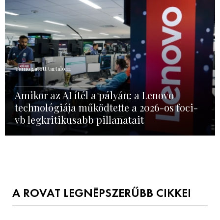
Támogatott tartalom
Amikor az AI ítél a pályán: a Lenovo
technológiája működtette a 2026-os foci-
vb legkritikusabb pillanatait
A ROVAT LEGNÉPSZERŰBB CIKKEI