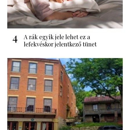
4
A rák egyik jele lehet ez a
lefekvéskor jelentkező tünet