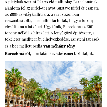
A pletykák szerint Párizs előtt állítólag Barcelonának
ajánlotta fel az Eiffel-tornyot Gustave Eiffel és csapata
az 1888-as világkiállításra, a város azonban
visszautasította, mert attól tartottak, hogy a torony
elcsúfítaná a látképet. Úgy tűnik, Barcelona az Eiffel-
torony nélkül is híres lett. A lenyűgöző építészete, a
tökéletes mediterrán elhelyezkedése, az isteni tapasok
és a bor mellett pedig
van néhány tény
Barcelonáról,
ami talán kevésbé ismert. Mutatjuk.