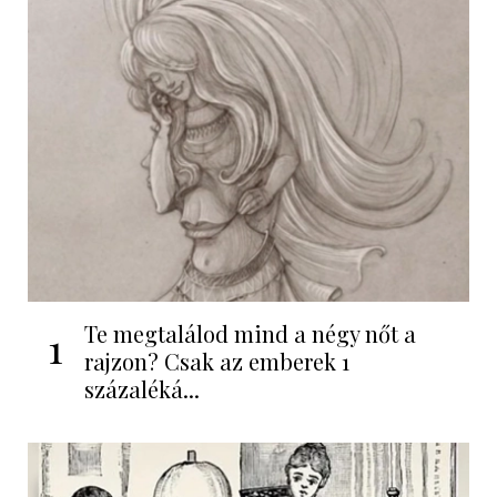
Te megtalálod mind a négy nőt a
1
rajzon? Csak az emberek 1
százaléká...