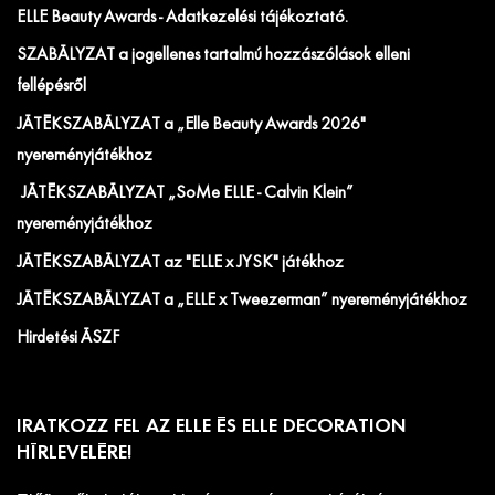
ELLE Beauty Awards - Adatkezelési tájékoztató.
SZABÁLYZAT a jogellenes tartalmú hozzászólások elleni
fellépésről
JÁTÉKSZABÁLYZAT a „Elle Beauty Awards 2026"
nyereményjátékhoz
JÁTÉKSZABÁLYZAT „SoMe ELLE - Calvin Klein”
nyereményjátékhoz
JÁTÉKSZABÁLYZAT az "ELLE x JYSK" játékhoz
JÁTÉKSZABÁLYZAT a „ELLE x Tweezerman” nyereményjátékhoz
Hirdetési ÁSZF
IRATKOZZ FEL AZ ELLE ÉS ELLE DECORATION
HÍRLEVELÉRE!