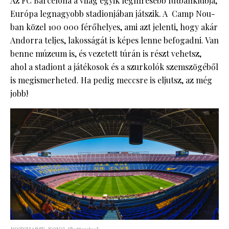
Az FC Barcelona a világ egyik leghíresebb futballklubja,
Európa legnagyobb stadionjában játszik. A Camp Nou-
ban közel 100 000 férőhelyes, ami azt jelenti, hogy akár
Andorra teljes, lakosságát is képes lenne befogadni. Van
benne múzeum is, és vezetett túrán is részt vehetsz,
ahol a stadiont a játékosok és a szurkolók szemszögéből
is megismerheted. Ha pedig meccsre is eljutsz, az még
jobb!