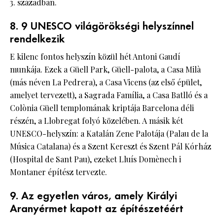
3. században.
8. 9 UNESCO világörökségi helyszínnel
rendelkezik
E kilenc fontos helyszín közül hét Antoni Gaudí
munkája. Ezek a Güell Park, Güell-palota, a Casa Milà
(más néven La Pedrera), a Casa Vicens (az első épület,
amelyet tervezett), a Sagrada Família, a Casa Batlló és a
Colònia Güell templomának kriptája Barcelona déli
részén, a Llobregat folyó közelében. A másik két
UNESCO-helyszín: a Katalán Zene Palotája (Palau de la
Música Catalana) és a Szent Kereszt és Szent Pál Kórház
(Hospital de Sant Pau), ezeket Lluís Domènech i
Montaner építész tervezte.
9. Az egyetlen város, amely Királyi
Aranyérmet kapott az építészetéért