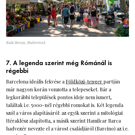
Radu Bercan, Shutterstock
7. A legenda szerint még Rómánál is
régebbi
Barcelona ideális fekvése a
Földközi-tenger
partján
már nagyon korán vonzotta a telepeseket. Bár a
legkorábbi települések pontos ideje nem ismert,
találtak i.e. 5000-nél régebbi romokat is. Két legenda
szól a város alapításáról: az egyik szerint a mitológiai
Héraklész alapította, a másik szerint Hamilcar Barca
hadvezér nevezte el a várost családjáról (Barcino) az i.e.