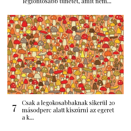
legfontosabb tünetét, amit nem...
Csak a legokosabbaknak sikerül 20
7
másodperc alatt kiszúrni az egeret
a k...