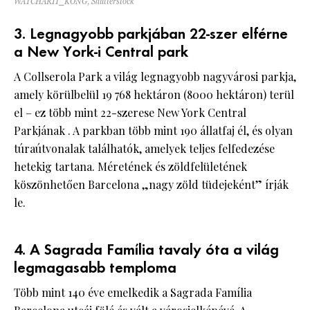
WATCHARIT_KONG, Shutterstock
3. Legnagyobb parkjában 22-szer elférne
a New York-i Central park
A Collserola Park a világ legnagyobb nagyvárosi parkja,
amely körülbelül 19 768 hektáron (8000 hektáron) terül
el – ez több mint 22-szerese New York Central
Parkjának . A parkban több mint 190 állatfaj él, és olyan
túraútvonalak találhatók, amelyek teljes felfedezése
hetekig tartana. Méretének és zöldfelületének
köszönhetően Barcelona „nagy zöld tüdejeként” írják
le.
4. A Sagrada Família tavaly óta a világ
legmagasabb temploma
Több mint 140 éve emelkedik a Sagrada Família