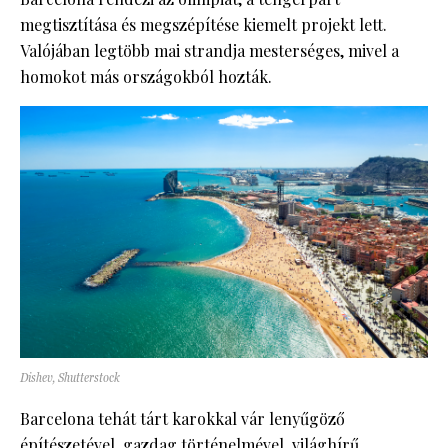
megtisztítása és megszépítése kiemelt projekt lett.
Valójában legtöbb mai strandja mesterséges, mivel a
homokot más országokból hozták.
Dishev, Shutterstock
Barcelona tehát tárt karokkal vár lenyűgöző
építészetével, gazdag történelmével, világhírű