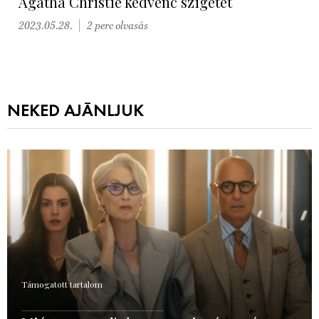
Agatha Christie kedvenc szigetét
2023.05.28.
2 perc olvasás
NEKED AJÁNLJUK
Támogatott tartalom