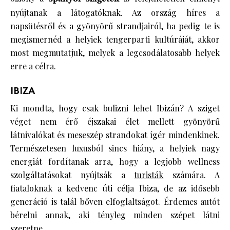
nyújtanak a látogatóknak. Az ország híres a
napsütésről és a gyönyörű strandjairól, ha pedig te is
megismernéd a helyiek tengerparti kultúráját, akkor
most megmutatjuk, melyek a legcsodálatosabb helyek
erre a célra.
IBIZA
Ki mondta, hogy csak bulizni lehet Ibizán? A sziget
véget nem érő éjszakai élet mellett gyönyörű
látnivalókat és meseszép strandokat ígér mindenkinek.
Természetesen luxusból sincs hiány, a helyiek nagy
energiát fordítanak arra, hogy a legjobb wellness
szolgáltatásokat nyújtsák a
turisták
számára. A
fiataloknak a kedvenc úti célja Ibiza, de az idősebb
generáció is talál bőven elfoglaltságot. Érdemes autót
bérelni annak, aki tényleg minden szépet látni
szeretne.