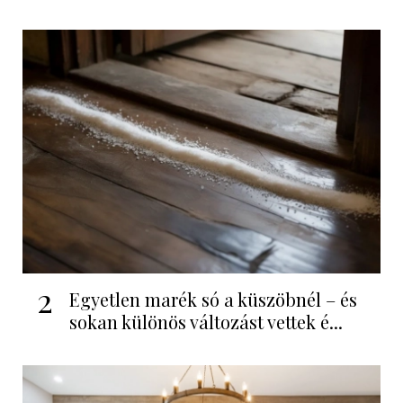
2
Egyetlen marék só a küszöbnél – és
sokan különös változást vettek é...