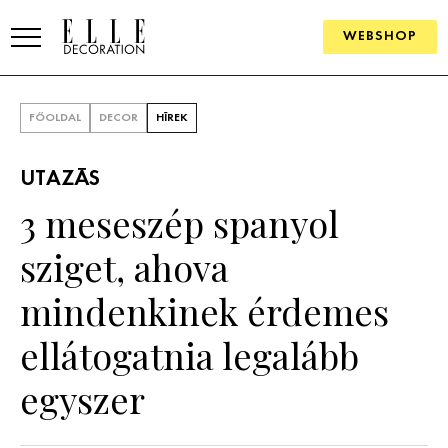
WEBSHOP
ELLE.HU
FŐOLDAL
DECOR
HÍREK
HÍREK
UTAZÁS
TRENDEK
3 meseszép spanyol
SZOBÁK
sziget, ahova
Konyha
ÖTLETEK
mindenkinek érdemes
Fürdőszoba
SZÉP TEREK
ellátogatnia legalább
Nappali
Szállodák és vendégházak
WEBSHOP
egyszer
Hálószoba
Lakások