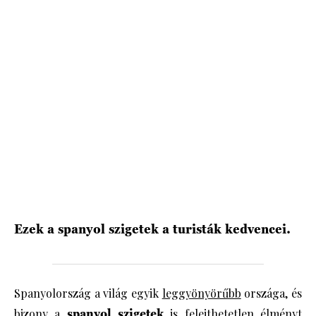
Ezek a spanyol szigetek a turisták kedvencei.
Spanyolország a világ egyik
leggyönyörűbb
országa, és
bizony a
spanyol szigetek
is felejthetetlen élményt