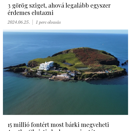
3 görög sziget, ahová legalább egyszer
érdemes elutazni
2024.06.25.
1 perc olvasás
15 millió fontért most bárki megveheti