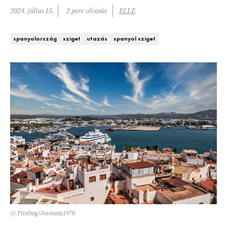
Kert és terasz
2024. július 15.
2 perc olvasás
ELLE
HÍRLEVÉL
spanyolország
sziget
utazás
spanyol sziget
© Pixabay/Josmanu1970