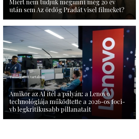
Miért nem tudjuk megunni még 20 év
után sem Az ördög Pradát visel filmeket?
Támogatott tartalom
Amikor az AI ítél a pályán: a Lenovo
technológiája működtette a 2026-os foci-
vb legkritikusabb pillanatait