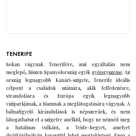
TENERIFE
Sokan vágynak Tenerifére, ami egyáltalán nem
meglepő, hiszen Spanyolország egyik
gyöngyszeme
. Az
ország legnagyobb Kanári-szigete, Tenerife ideális
célpont a családok számára, akik felfedezésre,
strandolásra és Európa egyik legnagyobb
víziparkjának, a Siamnak a meglátogatására vágynak. A
bálnafigyelő kirándulások is népszerűek, és nem
látogathatsz el a szigetre anélkül, hogy ne néznéd meg
a hatalmas vulkánt, a Teide-hegyet, amelyet
drótkötélpályán keresztül lehet megtekinteni. Ezen a