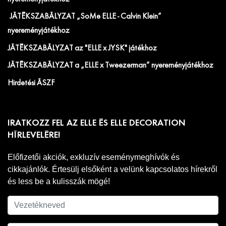
JÁTÉKSZABÁLYZAT „SoMe ELLE - Calvin Klein”
nyereményjátékhoz
JÁTÉKSZABÁLYZAT az "ELLE x JYSK" játékhoz
JÁTÉKSZABÁLYZAT a „ELLE x Tweezerman” nyereményjátékhoz
Hirdetési ÁSZF
IRATKOZZ FEL AZ ELLE ÉS ELLE DECORATION
HÍRLEVELÉRE!
Előfizetői akciók, exkluzív eseménymeghívók és
cikkajánlók. Értesülj elsőként a velünk kapcsolatos hírekről
és less be a kulisszák mögé!