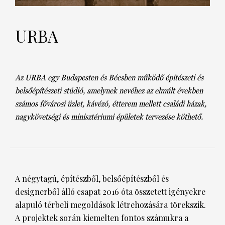
DECOR
URBA
Hírek
HOROSZKÓP
Trendek
SZTÁRHÍREK
Az URBA egy Budapesten és Bécsben működő építészeti és
Szobák
BUSINESS
belsőépítészeti stúdió, amelynek nevéhez az elmúlt években
számos fővárosi üzlet, kávézó, étterem mellett családi házak,
Ötletek
ANYA
nagykövetségi és minisztériumi épületek tervezése köthető.
Szép terek
AWARDS
BEAUTY AWARDS
A négytagú, építészből, belsőépítészből és
EVENT
designerből álló csapat 2016 óta összetett igényekre
alapuló térbeli megoldások létrehozására törekszik.
WEBSHOP
A projektek során kiemelten fontos számukra a