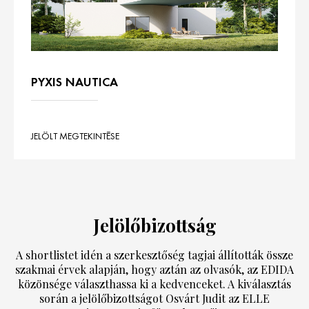
PYXIS NAUTICA
JELÖLT MEGTEKINTÉSE
Jelölőbizottság
A shortlistet idén a szerkesztőség tagjai állították össze
szakmai érvek alapján, hogy aztán az olvasók, az EDIDA
közönsége választhassa ki a kedvenceket. A kiválasztás
során a jelölőbizottságot Osvárt Judit az ELLE