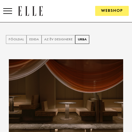
WEBSHOP
DIVAT
FŐOLDAL
EDIDA
AZ ÉV DESIGNERE
URBA
ELLE DIGITAL
GOURMET AWARDS
SZÉPSÉG
KULTÚRA
PSZICHÉ
ÉLETMÓD
PÁRKAPCSOLAT