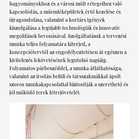
hagyományokhoz és a városi múlt rétegeihez való
kapcsolódás, a műemléképületek értő kezelése és
HÍRLEVÉL
újragondolása, valamint a kortárs igények
kiszolgálása a legújabb technológiák és innovatív
megoldások bevonásával. Szolgáltatásuk a tervezési
munka teljes folyamatára kiterjed, a
koncepciótervtől az engedélyeztetésen át egészen a
kivitelezés lekövetésének legutolsó napjáig.
Folyamatos párbeszéddel, a munka átláthatósága,
valamint az irodán belüli és társszakmákkal ápolt
szoros munkakapcsolattal biztosítják a szerethető és
jól működő terek létrejövetelét.