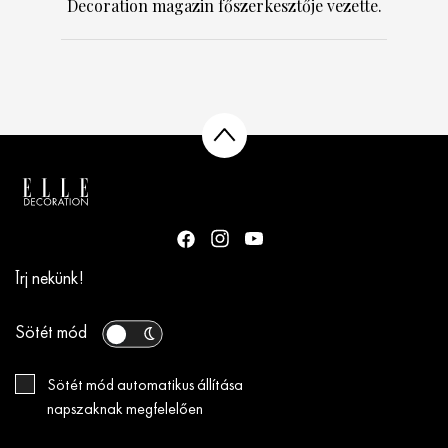
Decoration magazin főszerkesztője vezette.
Írj nekünk!
Sötét mód
Sötét mód automatikus állítása
napszaknak megfelelően