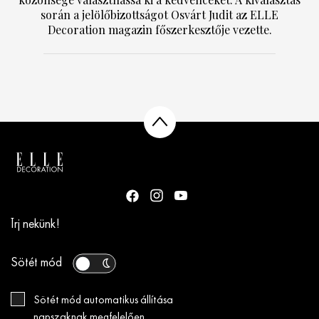
során a jelölőbizottságot Osvárt Judit az ELLE
Decoration magazin főszerkesztője vezette.
Írj nekünk!
Sötét mód
Sötét mód automatikus állítása
napszaknak megfelelően