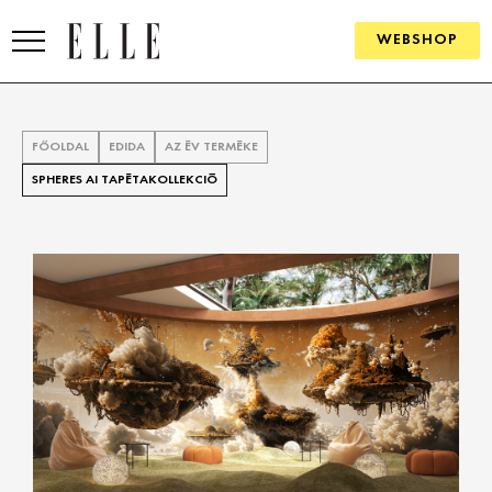
WEBSHOP
DIVAT
FŐOLDAL
EDIDA
AZ ÉV TERMÉKE
ELLE DIGITAL
SPHERES AI TAPÉTAKOLLEKCIÓ
GOURMET AWARDS
SZÉPSÉG
KULTÚRA
PSZICHÉ
ÉLETMÓD
PÁRKAPCSOLAT