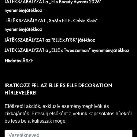
JÁTÉKSZABÁLYZAT a „Elle Beauty Awards 2026"
nyereményjátékhoz
JÁTÉKSZABÁLYZAT „SoMe ELLE - Calvin Klein”
nyereményjátékhoz
JÁTÉKSZABÁLYZAT az "ELLE x JYSK" játékhoz
JÁTÉKSZABÁLYZAT a „ELLE x Tweezerman” nyereményjátékhoz
Hirdetési ÁSZF
IRATKOZZ FEL AZ ELLE ÉS ELLE DECORATION
HÍRLEVELÉRE!
Előfizetői akciók, exkluzív eseménymeghívók és
cikkajánlók. Értesülj elsőként a velünk kapcsolatos hírekről
és less be a kulisszák mögé!