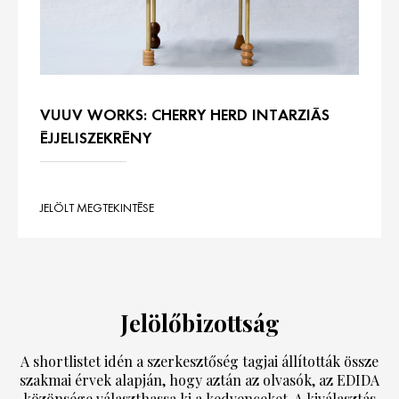
VUUV WORKS: CHERRY HERD INTARZIÁS
ÉJJELISZEKRÉNY
JELÖLT MEGTEKINTÉSE
Jelölőbizottság
A shortlistet idén a szerkesztőség tagjai állították össze
szakmai érvek alapján, hogy aztán az olvasók, az EDIDA
közönsége választhassa ki a kedvenceket. A kiválasztás