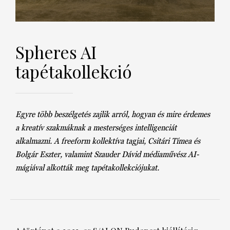
DECOR
Hírek
HOROSZKÓP
Spheres AI
Trendek
tapétakollekció
SZTÁRHÍREK
Szobák
BUSINESS
Ötletek
Egyre több beszélgetés zajlik arról, hogyan és mire érdemes
ANYA
a kreatív szakmáknak a mesterséges intelligenciát
Szép terek
AWARDS
alkalmazni. A freeform kollektíva tagjai, Csitári Tímea és
Bolgár Eszter, valamint Szauder Dávid médiaművész AI-
BEAUTY AWARDS
mágiával alkották meg tapétakollekciójukat.
EVENT
WEBSHOP