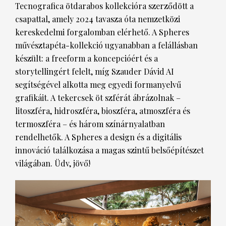
Tecnografica ötdarabos kollekcióra szerződött a
csapattal, amely 2024 tavasza óta nemzetközi
kereskedelmi forgalomban elérhető. A Spheres
művésztapéta-kollekció ugyanabban a felállásban
készült: a freeform a koncepcióért és a
storytellingért felelt, míg Szauder Dávid AI
segítségével alkotta meg egyedi formanyelvű
grafikáit. A tekercsek öt szférát ábrázolnak –
litoszféra, hidroszféra, bioszféra, atmoszféra és
termoszféra – és három színárnyalatban
rendelhetők. A Spheres a design és a digitális
innováció találkozása a magas szintű belsőépítészet
világában. Üdv, jövő!