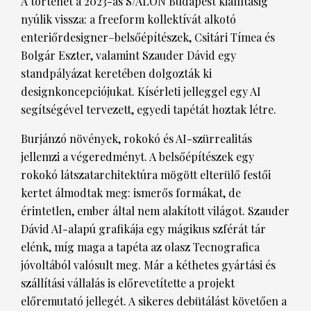
A történet a 2023-as S/ALON Budapest kiállításig
nyúlik vissza: a freeform kollektívát alkotó
enteriőrdesigner–belsőépítészek, Csitári Tímea és
HÍRLEVÉL
Bolgár Eszter, valamint Szauder Dávid egy
standpályázat keretében dolgozták ki
designkoncepciójukat. Kísérleti jelleggel egy AI
segítségével tervezett, egyedi tapétát hoztak létre.
Burjánzó növények, rokokó és AI-szürrealitás
jellemzi a végeredményt. A belsőépítészek egy
rokokó látszatarchitektúra mögött elterülő festői
kertet álmodtak meg: ismerős formákat, de
érintetlen, ember által nem alakított világot. Szauder
Dávid AI-alapú grafikája egy mágikus szférát tár
elénk, míg maga a tapéta az olasz Tecnografica
jóvoltából valósult meg. Már a kéthetes gyártási és
szállítási vállalás is előrevetítette a projekt
előremutató jellegét. A sikeres debütálást követően a