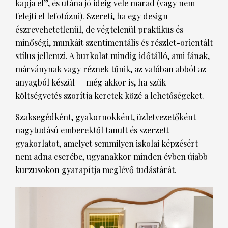
kapja el”, és utána jó ideig vele marad (vagy nem
felejti el lefotózni). Szereti, ha egy design
észrevehetetlenül, de végtelenül praktikus és
minőségi, munkáit szentimentális és részlet-orientált
stílus jellemzi. A burkolat mindig időtálló, ami fának,
márványnak vagy réznek tűnik, az valóban abból az
anyagból készül — még akkor is, ha szűk
költségvetés szorítja keretek közé a lehetőségeket.
Szaksegédként, gyakornokként, üzletvezetőként
nagytudású emberektől tanult és szerzett
gyakorlatot, amelyet semmilyen iskolai képzésért
nem adna cserébe, ugyanakkor minden évben újabb
kurzusokon gyarapítja meglévő tudástárát.