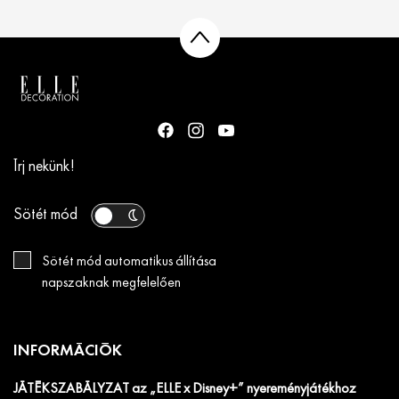
Írj nekünk!
Sötét mód
Sötét mód automatikus állítása
napszaknak megfelelően
INFORMÁCIÓK
JÁTÉKSZABÁLYZAT az „ELLE x Disney+” nyereményjátékhoz