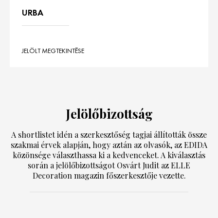
URBA
JELÖLT MEGTEKINTÉSE
Jelölőbizottság
A shortlistet idén a szerkesztőség tagjai állították össze
szakmai érvek alapján, hogy aztán az olvasók, az EDIDA
közönsége választhassa ki a kedvenceket. A kiválasztás
során a jelölőbizottságot Osvárt Judit az ELLE
Decoration magazin főszerkesztője vezette.