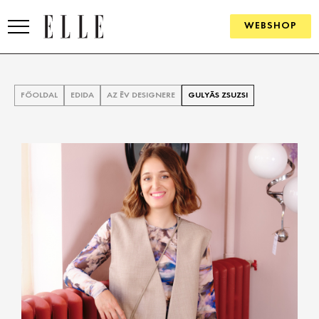
WEBSHOP
DIVAT
FŐOLDAL
EDIDA
AZ ÉV DESIGNERE
GULYÁS ZSUZSI
ELLE DIGITAL
GOURMET AWARDS
SZÉPSÉG
KULTÚRA
PSZICHÉ
ÉLETMÓD
PÁRKAPCSOLAT