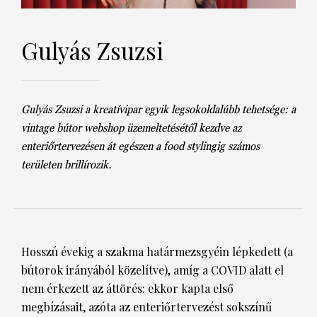
DECOR
Gulyás Zsuzsi
Hírek
HOROSZKÓP
Trendek
SZTÁRHÍREK
Gulyás Zsuzsi a kreatívipar egyik legsokoldalúbb tehetsége: a
Szobák
BUSINESS
vintage bútor webshop üzemeltetésétől kezdve az
enteriőrtervezésen át egészen a food stylingig számos
Ötletek
ANYA
területen brillírozik.
Szép terek
AWARDS
BEAUTY AWARDS
Hosszú évekig a szakma határmezsgyéin lépkedett (a
EVENT
bútorok irányából közelítve), amíg a COVID alatt el
nem érkezett az áttörés: ekkor kapta első
WEBSHOP
megbízásait, azóta az enteriőrtervezést sokszínű