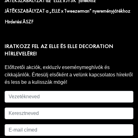
JÁTÉKSZABÁLYZAT az "ELLE x JYSK" játékhoz
JÁTÉKSZABÁLYZAT a „ELLE x Tweezerman” nyereményjátékhoz
Hirdetési ÁSZF
IRATKOZZ FEL AZ ELLE ÉS ELLE DECORATION
HÍRLEVELÉRE!
Előfizetői akciók, exkluzív eseménymeghívók és
cikkajánlók. Értesülj elsőként a velünk kapcsolatos hírekről
és less be a kulisszák mögé!