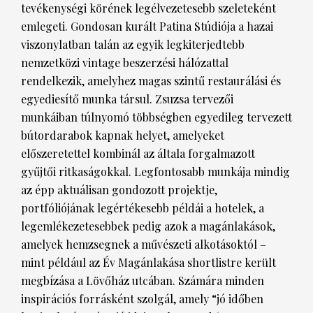
tevékenységi körének legélvezetesebb szeleteként
emlegeti. Gondosan kurált Patina Stúdiója a hazai
HÍRLEVÉL
viszonylatban talán az egyik legkiterjedtebb
nemzetközi vintage beszerzési hálózattal
rendelkezik, amelyhez magas szintű restaurálási és
egyediesítő munka társul. Zsuzsa tervezői
munkáiban túlnyomó többségben egyedileg tervezett
bútordarabok kapnak helyet, amelyeket
előszeretettel kombinál az általa forgalmazott
gyűjtői ritkaságokkal. Legfontosabb munkája mindig
az épp aktuálisan gondozott projektje,
portfóliójának legértékesebb példái a hotelek, a
legemlékezetesebbek pedig azok a magánlakások,
amelyek hemzsegnek a művészeti alkotásoktól –
mint például az Év Magánlakása shortlistre került
megbízása a Lövőház utcában. Számára minden
inspirációs forrásként szolgál, amely “jó időben