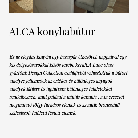
DECOR
Hírek
HOROSZKÓP
ALCA konyhabútor
Trendek
SZTÁRHÍREK
Szobák
BUSINESS
Ez az elegáns konyha egy házaspár étkezővel, nappalival egy
Ötletek
kis dolgozósarokkal közös terébe került.A Lube olasz
ANYA
gyártónk Design Collection családjából választottuk a bútort,
Szép terek
amelyre jellemzőek az értékes és különleges anyagok
AWARDS
amelyek látásra és tapintásra különleges felületekkel
rendelkeznek, mint például a mintás kerámia , a fa erezetét
BEAUTY AWARDS
megmutató tölgy furnéros elemek és az antik bronzszínű
szálcsiszolt felületű festett elemek.
EVENT
WEBSHOP