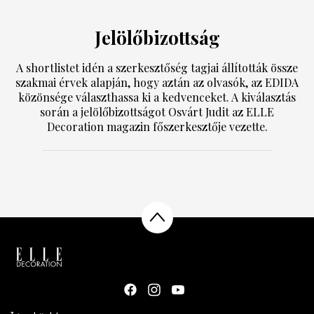
Jelölőbizottság
A shortlistet idén a szerkesztőség tagjai állították össze
szakmai érvek alapján, hogy aztán az olvasók, az EDIDA
közönsége választhassa ki a kedvenceket. A kiválasztás
során a jelölőbizottságot Osvárt Judit az ELLE
Decoration magazin főszerkesztője vezette.