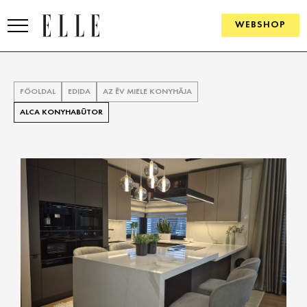
WEBSHOP
DIVAT
FŐOLDAL
EDIDA
AZ ÉV MIELE KONYHÁJA
ELLE DIGITAL
ALCA KONYHABÚTOR
GOURMET AWARDS
SZÉPSÉG
KULTÚRA
PSZICHÉ
ÉLETMÓD
PÁRKAPCSOLAT