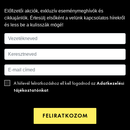
Előfizetői akciók, exkluzív eseménymeghívók és
cikkajánlók. Értesülj elsőként a velünk kapcsolatos hírekről
és less be a kulisszák mögé!
Adatkezelési
A hírlevél feliratkozáshoz ell kell fogadnod az
tájékoztatónkat
.
FELIRATKOZOM