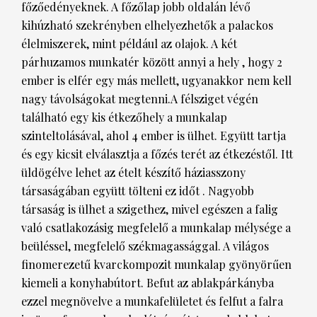
főzőedényeknek. A főzőlap jobb oldalán lévő
kihúzható szekrényben elhelyezhetők a palackos
élelmiszerek, mint például az olajok. A két
párhuzamos munkatér között annyi a hely , hogy 2
ember is elfér egy más mellett, ugyanakkor nem kell
nagy távolságokat megtenni.A félsziget végén
található egy kis étkezőhely a munkalap
szinteltolásával, ahol 4 ember is ülhet. Együtt tartja
és egy kicsit elválasztja a főzés terét az étkezéstől. Itt
üldögélve lehet az ételt készítő háziasszony
társaságában együtt tölteni ez időt . Nagyobb
társaság is ülhet a szigethez, mivel egészen a falig
való csatlakozásig megfelelő a munkalap mélysége a
beüléssel, megfelelő székmagassággal. A világos
finomerezetű kvarckompozit munkalap gyönyörűen
kiemeli a konyhabútort. Befut az ablakpárkányba
ezzel megnövelve a munkafelületet és felfut a falra