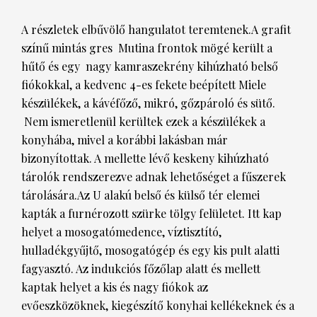
A részletek elbűvölő hangulatot teremtenek.A grafit
HÍRLEVÉL
színű mintás gres Mutina frontok mögé került a
hűtő és egy nagy kamraszekrény kihúzható belső
fiókokkal, a kedvenc 4-es fekete beépített Miele
készülékek, a kávéfőző, mikró, gőzpároló és sütő.
Nem ismeretlenül kerültek ezek a készülékek a
konyhába, mivel a korábbi lakásban már
bizonyítottak. A mellette lévő keskeny kihúzható
tárolók rendszerezve adnak lehetőséget a fűszerek
tárolására.Az U alakú belső és külső tér elemei
kapták a furnérozott szürke tölgy felületet. Itt kap
helyet a mosogatómedence, víztisztító,
hulladékgyűjtő, mosogatógép és egy kis pult alatti
fagyasztó. Az indukciós főzőlap alatt és mellett
kaptak helyet a kis és nagy fiókok az
evőeszközöknek, kiegészítő konyhai kellékeknek és a