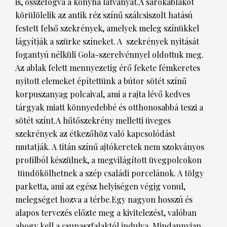
is, összefogva a konyha látványát.A sarokablakot
körülölelik az antik réz színű szálcsiszolt hatású
festett felső szekrények, amelyek meleg színükkel
lágyítják a szürke színeket. A szekrények nyitását
fogantyú nélküli Gola-szerelvénnyel oldottuk meg.
Az ablak felett mennyezetig érő fekete fémkeretes
nyitott elemeket építettünk a bútor sötét színű
korpuszanyag polcaival, ami a rajta lévő kedves
tárgyak miatt könnyedebbé és otthonosabbá teszi a
sötét színt.A hűtőszekrény melletti üveges
szekrények az étkezőhöz való kapcsolódást
mutatják. A titán színű ajtókeretek nem szokványos
profilból készülnek, a megvilágított üvegpolcokon
tündökölhetnek a szép családi porcelánok. A tölgy
parketta, ami az egész helyiségen végig vonul,
melegséget hozva a térbe.Egy nagyon hosszú és
alapos tervezés előzte meg a kivitelezést, valóban
ahogy kell a csupaszfalaktól indulva. Mindannyian