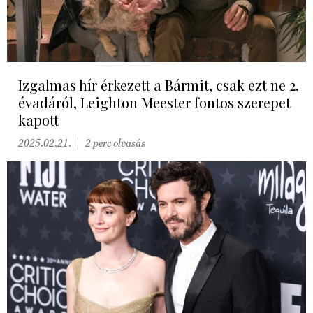
Izgalmas hír érkezett a Bármit, csak ezt ne 2.
évadáról, Leighton Meester fontos szerepet
kapott
2025.02.21.
2 perc olvasás