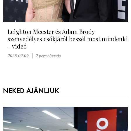
Leighton Meester és Adam Brody
szenvedélyes csókjáról beszél most mindenki
– videó
2025.02.09.
2 perc olvasás
NEKED AJÁNLJUK