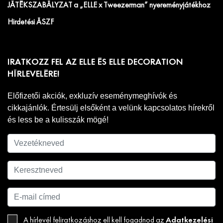
JÁTÉKSZABÁLYZAT a „ELLE x Tweezerman” nyereményjátékhoz
Hirdetési ÁSZF
IRATKOZZ FEL AZ ELLE ÉS ELLE DECORATION
HÍRLEVELÉRE!
Előfizetői akciók, exkluzív eseménymeghívók és
cikkajánlók. Értesülj elsőként a velünk kapcsolatos hírekről
és less be a kulisszák mögé!
Adatkezelési
A hírlevél feliratkozáshoz ell kell fogadnod az