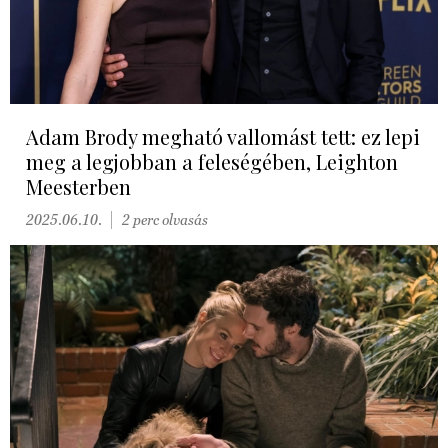
Adam Brody megható vallomást tett: ez lepi
meg a legjobban a feleségében, Leighton
Meesterben
2025.06.10.
2 perc olvasás