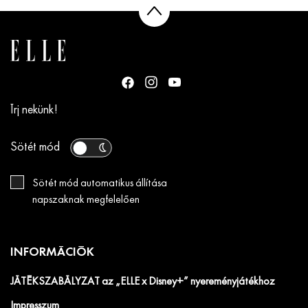
Írj nekünk!
Sötét mód
Sötét mód automatikus állítása
napszaknak megfelelően
INFORMÁCIÓK
JÁTÉKSZABÁLYZAT az „ELLE x Disney+” nyereményjátékhoz
Impresszum