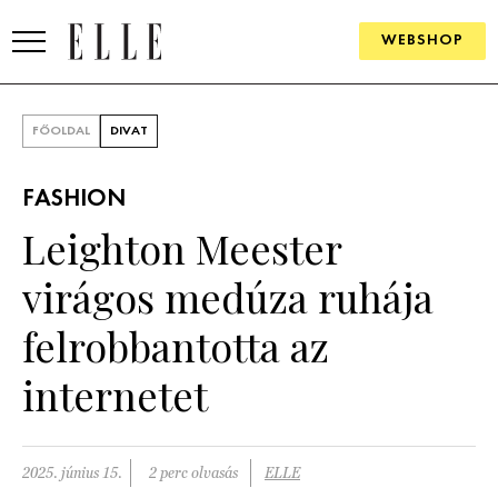
WEBSHOP
DIVAT
FŐOLDAL
DIVAT
ELLE DIGITAL
FASHION
GOURMET AWARDS
Leighton Meester
SZÉPSÉG
virágos medúza ruhája
KULTÚRA
felrobbantotta az
PSZICHÉ
internetet
ÉLETMÓD
2025. június 15.
2 perc olvasás
ELLE
PÁRKAPCSOLAT