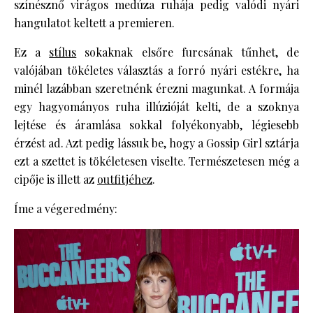
színésznő virágos medúza ruhája pedig valódi nyári
hangulatot keltett a premieren.
Ez a
stílus
sokaknak elsőre furcsának tűnhet, de
valójában tökéletes választás a forró nyári estékre, ha
minél lazábban szeretnénk érezni magunkat. A formája
egy hagyományos ruha illúzióját kelti, de a szoknya
lejtése és áramlása sokkal folyékonyabb, légiesebb
érzést ad. Azt pedig lássuk be, hogy a Gossip Girl sztárja
ezt a szettet is tökéletesen viselte. Természetesen még a
cipője is illett az
outfitjéhez
.
Íme a végeredmény: