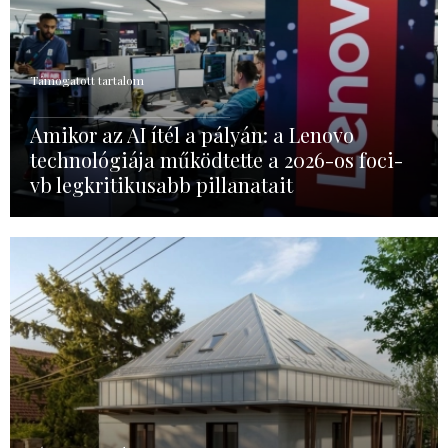
Támogatott tartalom
Amikor az AI ítél a pályán: a Lenovo
technológiája működtette a 2026-os foci-
vb legkritikusabb pillanatait