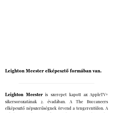
HÍRLEVÉL
Leighton Meester elképesztő formában van.
Leighton Meester
is szerepet kapott az AppleTV+
sikersorozatának 2. évadában. A The Buccaneers
elképesztő népszerűségnek örvend a tengerentúlon. A