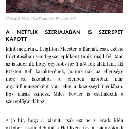
Thenews2, M10s / NurPhoto / NurPhoto via AFP
A NETFLIX SZÉRIÁJÁBAN IS SZEREPET
KAPOTT
Mint megírtuk, Leighton Meester a Bármit, csak ezt ne
folytatásában vendégszereplőként tűnik majd fel. Már
az is kiderült, hogy egy Abby nevű nőt fog alakítani, aki
Kristen Bell karakterének, Joanne-nak az ellensége
még az iskolából. A jelenben azonban már
anyainfluenszerként van jelen a közösségi médiában.
Egy másik színész, Miles Fowler is csatlakozik a
szereplőgárdához.
A jó hír, hogy a Bármit, csak ezt ne 2. évada idén
október 23-án debütál a Netflixen, így a rajongóknak