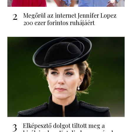
2
Megőrül az internet Jennifer Lopez
200 ezer forintos ruhájáért
3
Elképesztő dolgot tiltott meg a