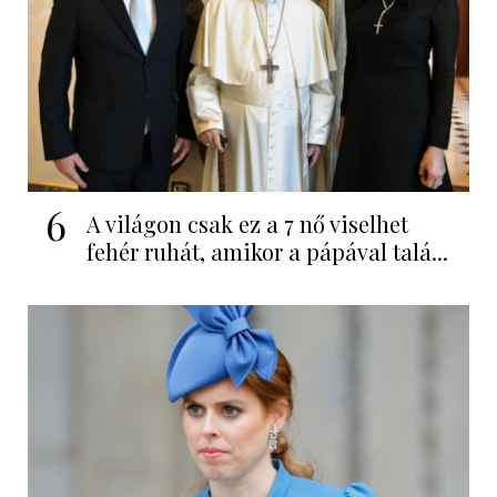
6
A világon csak ez a 7 nő viselhet
fehér ruhát, amikor a pápával talá...