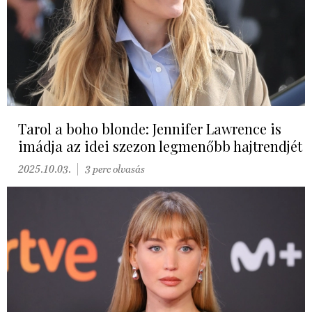
Tarol a boho blonde: Jennifer Lawrence is
imádja az idei szezon legmenőbb hajtrendjét
2025.10.03.
3 perc olvasás