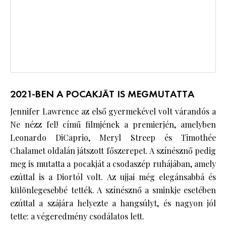
2021-BEN A POCAKJÁT IS MEGMUTATTA
Jennifer Lawrence az első gyermekével volt várandós a
Ne nézz fel! című filmjének a premierjén, amelyben
Leonardo DiCaprio, Meryl Streep és Timothée
Chalamet oldalán játszott főszerepet. A színésznő pedig
meg is mutatta a pocakját a csodaszép ruhájában, amely
ezúttal is a Diortól volt. Az ujjai még elegánsabbá és
különlegesebbé tették. A színésznő a sminkje esetében
ezúttal a szájára helyezte a hangsúlyt, és nagyon jól
tette: a végeredmény csodálatos lett.