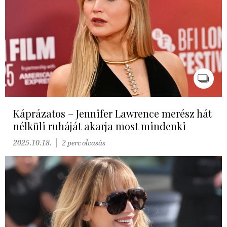
Káprázatos – Jennifer Lawrence merész hát
nélküli ruháját akarja most mindenki
2025.10.18.
2 perc olvasás