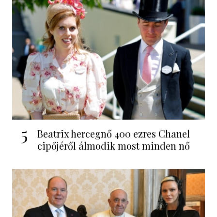
5
Beatrix hercegnő 400 ezres Chanel
cipőjéről álmodik most minden nő