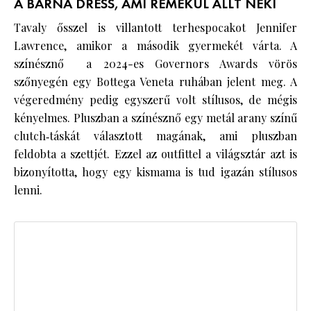
A BARNA DRESS, AMI REMEKÜL ÁLLT NEKI
Tavaly ősszel is villantott terhespocakot Jennifer
Lawrence, amikor a második gyermekét várta. A
színésznő a 2024-es Governors Awards vörös
szőnyegén egy Bottega Veneta ruhában jelent meg. A
végeredmény pedig egyszerű volt stílusos, de mégis
kényelmes. Pluszban a színésznő egy metál arany színű
clutch‑táskát választott magának, ami pluszban
feldobta a szettjét. Ezzel az outfittel a világsztár azt is
bizonyította, hogy egy kismama is tud igazán stílusos
lenni.