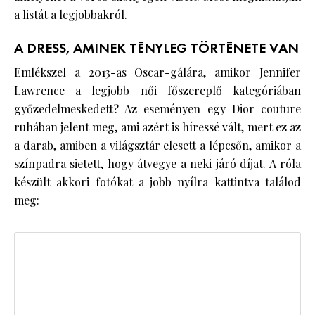
a listát a legjobbakról.
A DRESS, AMINEK TÉNYLEG TÖRTÉNETE VAN
Emlékszel a 2013-as Oscar-gálára, amikor Jennifer
Lawrence a legjobb női főszereplő kategóriában
győzedelmeskedett? Az eseményen egy Dior couture
ruhában jelent meg, ami azért is híressé vált, mert ez az
a darab, amiben a világsztár elesett a lépcsőn, amikor a
színpadra sietett, hogy átvegye a neki járó díjat. A róla
készült akkori fotókat a jobb nyílra kattintva találod
meg: