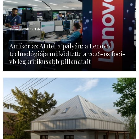
Támogatott tartalom
Amikor az AI ítél a pályán: a Lenovo
technológiája működtette a 2026-os foci-
vb legkritikusabb pillanatait