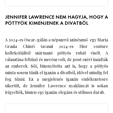
JENNIFER LAWRENCE NEM HAGYJA, HOGY A
PÖTTYÖK KIMENJENEK A DIVATBÓL
A 2024-es Oscar-gálán a népszerű színésznő egy Maria
Grazia Chiuri tavaszi 2024-es Dior couture
kollekciójából származó pöttyös ruhát viselt. A
választása feltűnő és merész volt, de pont ezért imádták
az emberek. Sőt, bizonyította azt is, hogy a pöttyös
minta sosem tűnik el igazán a divatból, idővel mindig fel
fog tűnni. Ez a megjelenés igazán emlékezetesre
sikerült, de Jennifer Lawrence nyakláncát is sokan
irigyelték, hiszen egy igazán elegáns és stílusos darab.