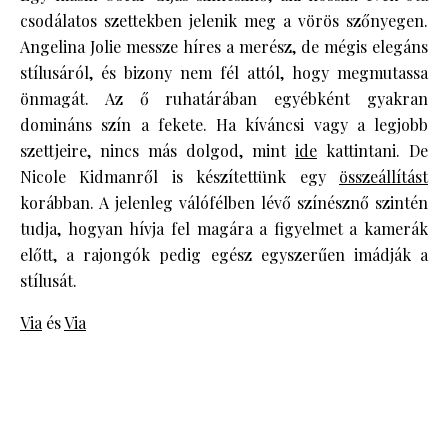
csodálatos szettekben jelenik meg a vörös szőnyegen.
Angelina Jolie messze híres a merész, de mégis elegáns
stílusáról, és bizony nem fél attól, hogy megmutassa
önmagát. Az ő ruhatárában egyébként gyakran
domináns szín a fekete. Ha kíváncsi vagy a legjobb
szettjeire, nincs más dolgod, mint
ide
kattintani. De
Nicole Kidmanről is készítettünk egy
összeállítást
korábban. A jelenleg válófélben lévő színésznő szintén
tudja, hogyan hívja fel magára a figyelmet a kamerák
előtt, a rajongók pedig egész egyszerűen imádják a
stílusát.
Via
és
Via