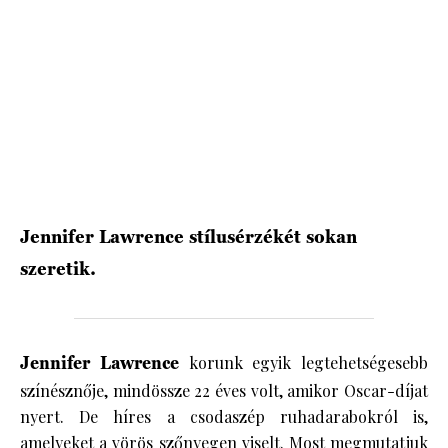
HÍRLEVÉL
Jennifer Lawrence stílusérzékét sokan
szeretik.
Jennifer Lawrence
korunk egyik legtehetségesebb
színésznője, mindössze 22 éves volt, amikor Oscar-díjat
nyert. De híres a csodaszép ruhadarabokról is,
amelyeket a vörös szőnyegen viselt. Most megmutatjuk