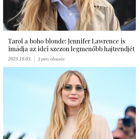
Tarol a boho blonde: Jennifer Lawrence is
imádja az idei szezon legmenőbb hajtrendjét
2025.10.03.
3 perc olvasás