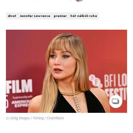
DECOR
divat
Jennifer Lawrence
premier
hát nélküli ruha
Hírek
HOROSZKÓP
Trendek
SZTÁRHÍREK
Szobák
BUSINESS
Ötletek
ANYA
Szép terek
AWARDS
BEAUTY AWARDS
EVENT
© Getty Images / Variety / Contributor
WEBSHOP