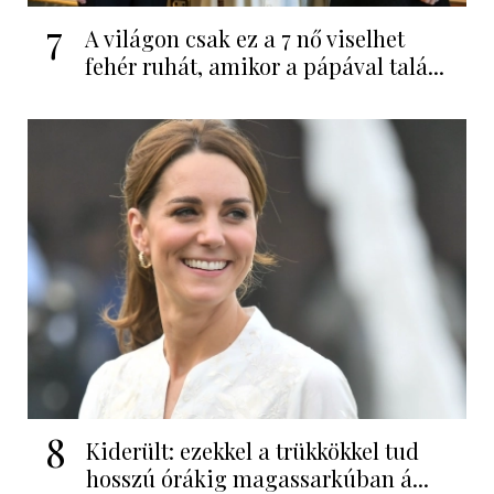
7
A világon csak ez a 7 nő viselhet
fehér ruhát, amikor a pápával talá...
8
Kiderült: ezekkel a trükkökkel tud
hosszú órákig magassarkúban á...