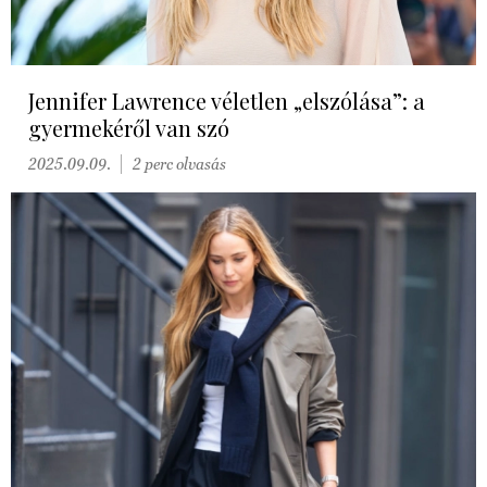
Jennifer Lawrence véletlen „elszólása”: a
gyermekéről van szó
2025.09.09.
2 perc olvasás