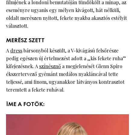
filmjének a londoni bemutatóján tündökölt a minap, az
eseményre ugyanis egy mélyen kivágott, hát nélküli,
oldalt merészen nyitott, fekete nyakba akasztós estélyit
választott.
MERÉSZ SZETT
A
dress
bársonyból készült, a V-kivágású felsőrésze
pedig egészen új értelmezést adott a „kis fekete ruha”
kifejezésnek. A
színésznő
a megjelenését Glenn Spiro
ékszertervező gyémánt medálos nyakláncával tette
teljessé, ami finom, ugyanakkor látványos kontrasztot
teremtett a fekete ruhával.
ÍME A FOTÓK: