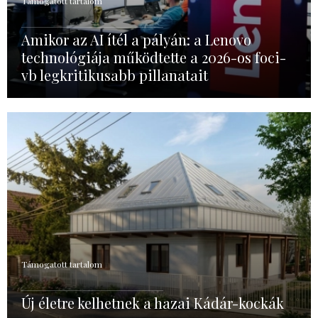
Támogatott tartalom
Amikor az AI ítél a pályán: a Lenovo
technológiája működtette a 2026-os foci-
vb legkritikusabb pillanatait
Támogatott tartalom
Új életre kelhetnek a hazai Kádár-kockák