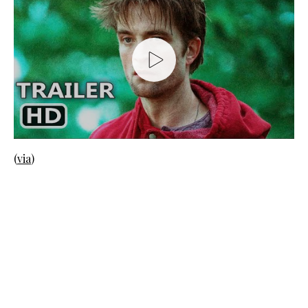
(
via
)