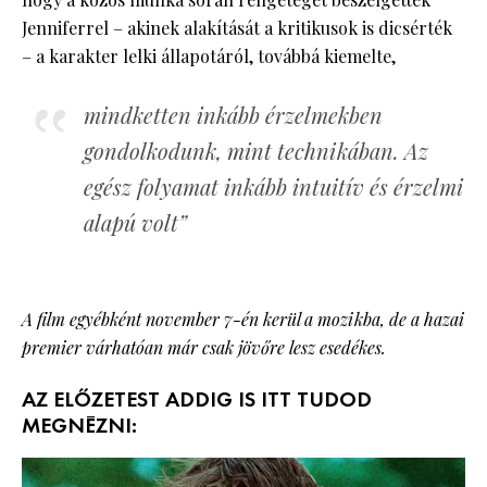
Jenniferrel – akinek alakítását a kritikusok is dicsérték
– a karakter lelki állapotáról, továbbá kiemelte,
mindketten inkább érzelmekben
gondolkodunk, mint technikában. Az
egész folyamat inkább intuitív és érzelmi
alapú volt”
A film egyébként november 7-én kerül a mozikba, de a hazai
premier várhatóan már csak jövőre lesz esedékes.
AZ ELŐZETEST ADDIG IS ITT TUDOD
MEGNÉZNI: