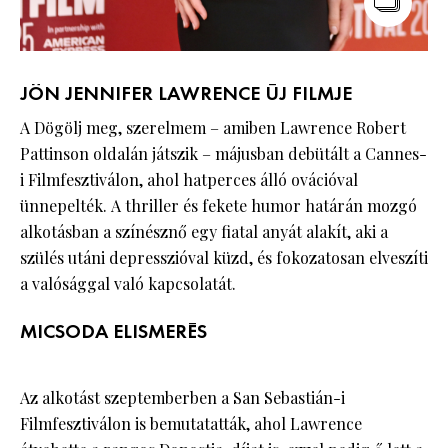
JÖN JENNIFER LAWRENCE ÚJ FILMJE
A Dögölj meg, szerelmem – amiben Lawrence Robert
Pattinson oldalán játszik – májusban debütált a Cannes-
i Filmfesztiválon, ahol hatperces álló ovációval
ünnepelték. A thriller és fekete humor határán mozgó
alkotásban a színésznő egy fiatal anyát alakít, aki a
szülés utáni depresszióval küzd, és fokozatosan elveszíti
a valósággal való kapcsolatát.
MICSODA ELISMERÉS
Az alkotást szeptemberben a San Sebastián-i
Filmfesztiválon is bemutatatták, ahol Lawrence