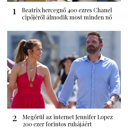
1
Beatrix hercegnő 400 ezres Chanel
cipőjéről álmodik most minden nő
2
Megőrül az internet Jennifer Lopez
200 ezer forintos ruhájáért