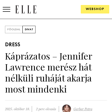
WEBSHOP
DIVAT
FŐOLDAL
DIVAT
ELLE DIGITAL
DRESS
GOURMET AWARDS
Káprázatos – Jennifer
SZÉPSÉG
Lawrence merész hát
KULTÚRA
nélküli ruháját akarja
PSZICHÉ
most mindenki
ÉLETMÓD
PÁRKAPCSOLAT
2025. október 18.
2 perc olvasás
Gerber Petra