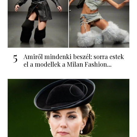
5
Amiről mindenki beszél: sorra estek
el a modellek a Milan Fashion...