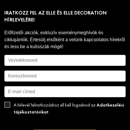
IRATKOZZ FEL AZ ELLE ÉS ELLE DECORATION
HÍRLEVELÉRE!
Előfizetői akciók, exkluzív eseménymeghívók és
cikkajánlók. Értesülj elsőként a velünk kapcsolatos hírekről
és less be a kulisszák mögé!
Adatkezelési
A hírlevél feliratkozáshoz ell kell fogadnod az
tájékoztatónkat
.