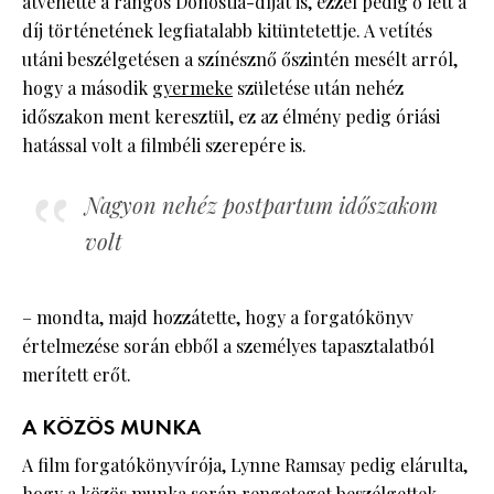
átvehette a rangos Donostia-díjat is, ezzel pedig ő lett a
díj történetének legfiatalabb kitüntetettje. A vetítés
utáni beszélgetésen a színésznő őszintén mesélt arról,
hogy a második
gyermeke
születése után nehéz
időszakon ment keresztül, ez az élmény pedig óriási
hatással volt a filmbéli szerepére is.
Nagyon nehéz postpartum időszakom
volt
– mondta, majd hozzátette, hogy a forgatókönyv
értelmezése során ebből a személyes tapasztalatból
merített erőt.
A KÖZÖS MUNKA
A film forgatókönyvírója, Lynne Ramsay pedig elárulta,
hogy a közös munka során rengeteget beszélgettek