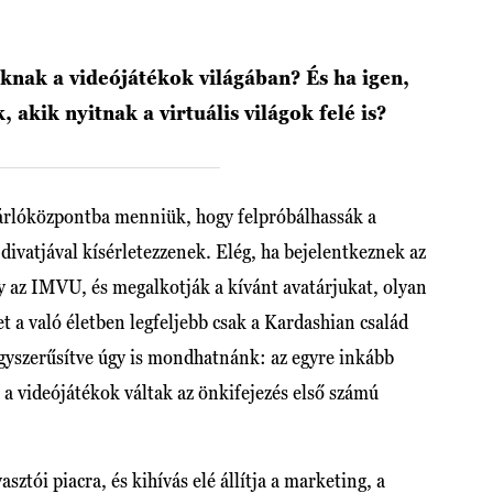
knak a videójátékok világában? És ha igen,
 akik nyitnak a virtuális világok felé is?
árlóközpontba menniük, hogy felpróbálhassák a
divatjával kísérletezzenek. Elég, ha bejelentkeznek az
y az IMVU, és megalkotják a kívánt avatárjukat, olyan
et a való életben legfeljebb csak a Kardashian család
yszerűsítve úgy is mondhatnánk: az egyre inkább
t a videójátékok váltak az önkifejezés első számú
sztói piacra, és kihívás elé állítja a marketing, a