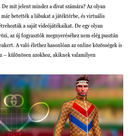
. De mit jelent mindez a divat számára? Az olyan
már betették a lábukat a játéktérbe, és virtuális
trehozták a saját videójátékaikat. De egy olyan
krözi, az új fogyasztók megnyeréséhez nem elég pusztán
eakert. A való élethez hasonlóan az online közösségek is
öz – különösen azokhoz, akiknek valamilyen