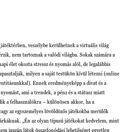
átéktérben, veszélybe kerülhetnek a virtuális világ
érzik, nem tartoznak a valódi világba. Sokak számára a
pi élet okozta stressz és nyomás alól, de legalábbis
pasztalják, milyen a saját testükön kívül létezni (online
dentitásunkkal). Ennek eredményeképp a divat és a
 nyomást, ami a trendek, a pénz és a státusz miatt
dik a felhasználókra – különösen akkor, ha a
 vagy az egyszemélyes lövöldözős játékokba merülők
márkáknak. „Én az olyan típusú játékokat kedvelem, mint
nem igazán látok összefonódási lehetőséget egyetlen