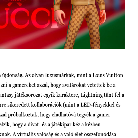
m újdonság. Az olyan luxusmárkák, mint a Louis Vuitton
i a gamereket azzal, hogy avatárokat vetettek be a
tasy játéksorozat egyik karaktere, Lightning tűnt fel a
enre sikeredett kollaborációk (mint a LED-fényekkel és
azzal próbálkoztak, hogy eladhatóvá tegyék a gamer
lzik, hogy a divat- és a játékipar kéz a kézben
ak. A virtuális valóság és a való élet összefonódása