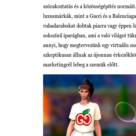
szórakoztatás és a közösségépítés normáit
luxusmárkák, mint a Gucci és a Balenciaga 
ruhadarabokat dobtak piacra vagy éppen lé
sokszínű iparágban, ami a való világot tü
annyi, hogy megtervezünk egy virtuális sn
szkeptikusan állnak az újonnan érkezőkh
marketingcél lebeg a szemük előtt.