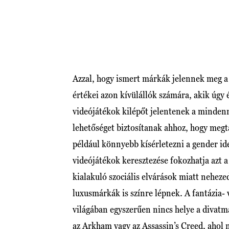
Azzal, hogy ismert márkák jelennek meg a j
értékei azon kívülállók számára, akik úgy 
videójátékok kilépőt jelentenek a mindenna
lehetőséget biztosítanak ahhoz, hogy megta
például könnyebb kísérletezni a gender i
videójátékok keresztezése fokozhatja azt a
kialakuló szociális elvárások miatt neheze
luxusmárkák is színre lépnek. A fantázia-
világában egyszerűen nincs helye a divat
az Arkham vagy az Assassin’s Creed, ahol 