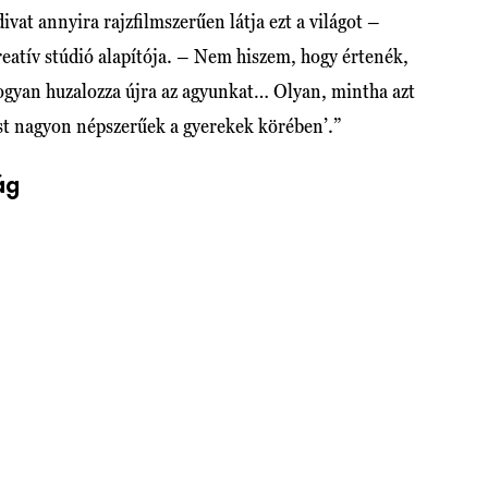
at annyira rajzfilmszerűen látja ezt a világot –
atív stúdió alapítója. – Nem hiszem, hogy értenék,
ogyan huzalozza újra az agyunkat… Olyan, mintha azt
t nagyon népszerűek a gyerekek körében’.”
ág