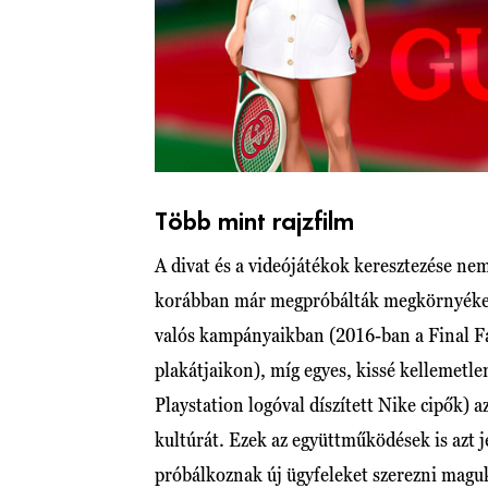
Több mint rajzfilm
A divat és a videójátékok keresztezése ne
korábban már megpróbálták megkörnyékezn
valós kampányaikban (2016-ban a Final Fan
plakátjaikon), míg egyes, kissé kellemetl
Playstation logóval díszített Nike cipők) 
kultúrát. Ezek az együttműködések is azt je
próbálkoznak új ügyfeleket szerezni magukn