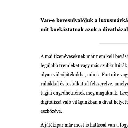
Van-e keresnivalójuk a luxusmárká
mit kockáztatnak azok a divatházak,
A mai tizenéveseknek már nem kell bevás
legújabb trendeket vagy más szubkultúrák 
olyan videójátékokba, mint a Fortnite vag
ruhákkal és testalkattal felszerelve, amely
tagjai engedhetnének meg maguknak. Leeg
digitálissá váló világunkban a divat helyet
eszközévé.
A játékipar már most is hatással van a fogya