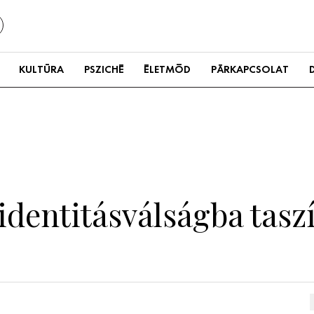
KULTÚRA
PSZICHÉ
ÉLETMÓD
PÁRKAPCSOLAT
identitásválságba taszí