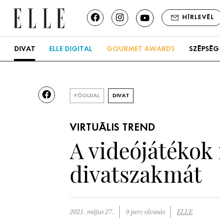
HÍRLEVÉL
DIVAT
ELLE DIGITAL
GOURMET AWARDS
SZÉPSÉG
FŐOLDAL
DIVAT
VIRTUÁLIS TREND
A videójátékok 
divatszakmát
2021. május 27.
9 perc olvasás
ELLE