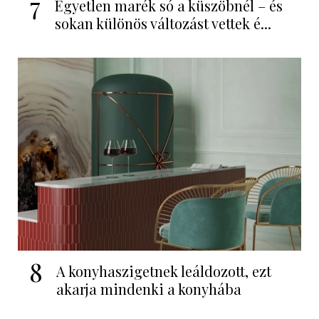
7
Egyetlen marék só a küszöbnél – és
sokan különös változást vettek é...
8
A konyhaszigetnek leáldozott, ezt
akarja mindenki a konyhába