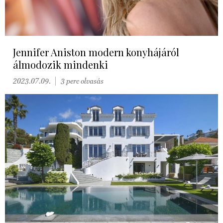
Jennifer Aniston modern konyhájáról
álmodozik mindenki
2023.07.09.
3 perc olvasás