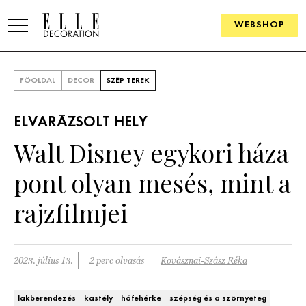
WEBSHOP
ELLE.HU
FŐOLDAL
DECOR
SZÉP TEREK
HÍREK
ELVARÁZSOLT HELY
TRENDEK
Walt Disney egykori háza
SZOBÁK
pont olyan mesés, mint a
Konyha
ÖTLETEK
rajzfilmjei
Fürdőszoba
SZÉP TEREK
Nappali
Szállodák és vendégházak
2023. július 13.
2 perc olvasás
Kovásznai-Szász Réka
WEBSHOP
Hálószoba
Lakások
lakberendezés
kastély
hófehérke
szépség és a szörnyeteg