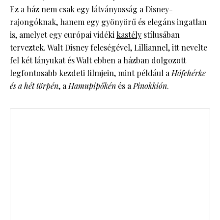
Ez a ház nem csak egy látványosság a
Disney-
rajongóknak, hanem egy gyönyörű és elegáns ingatlan
is, amelyet egy európai vidéki
kastély
stílusában
terveztek. Walt Disney feleségével, Lilliannel, itt nevelte
fel két lányukat és Walt ebben a házban dolgozott
legfontosabb kezdeti filmjein, mint például a
Hófehérke
és a hét törpén
, a
Hamupipőkén
és a
Pinokkión
.