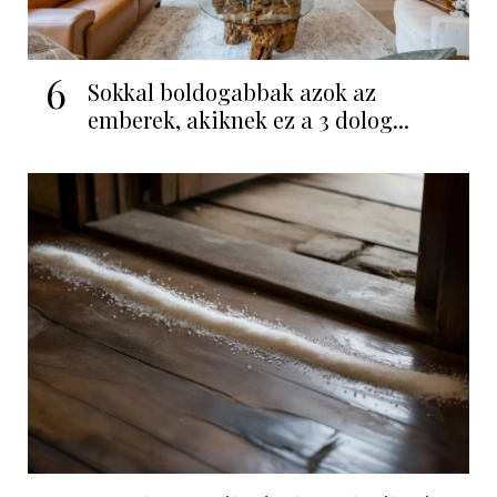
6
Sokkal boldogabbak azok az
emberek, akiknek ez a 3 dolog...