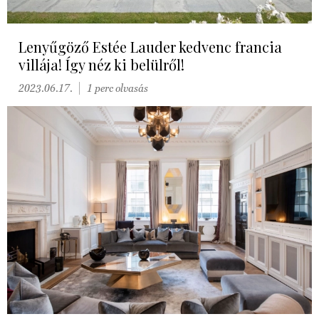
Lenyűgöző Estée Lauder kedvenc francia
villája! Így néz ki belülről!
2023.06.17.
1 perc olvasás