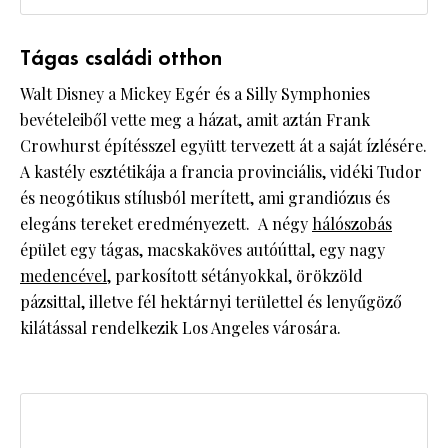
Tágas családi otthon
Walt Disney a Mickey Egér és a Silly Symphonies
bevételeiből vette meg a házat, amit aztán Frank
Crowhurst építésszel együtt tervezett át a saját ízlésére.
A kastély esztétikája a francia provinciális, vidéki Tudor
és neogótikus stílusból merített, ami grandiózus és
elegáns tereket eredményezett. A négy
hálószobás
épület egy tágas, macskaköves autóúttal, egy nagy
medencével
, parkosított sétányokkal, örökzöld
pázsittal, illetve fél hektárnyi területtel és lenyűgöző
kilátással rendelkezik Los Angeles városára.