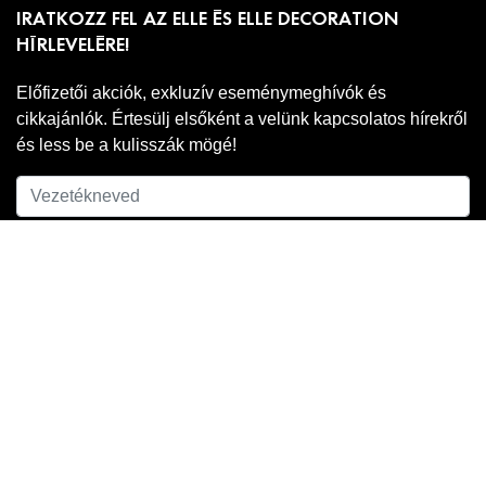
IRATKOZZ FEL AZ ELLE ÉS ELLE DECORATION
HÍRLEVELÉRE!
Előfizetői akciók, exkluzív eseménymeghívók és
cikkajánlók. Értesülj elsőként a velünk kapcsolatos hírekről
és less be a kulisszák mögé!
Adatkezelési
A hírlevél feliratkozáshoz ell kell fogadnod az
tájékoztatónkat
.
FELIRATKOZOM