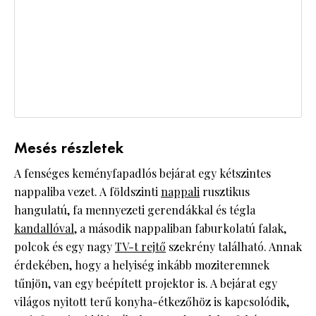
Mesés részletek
A fenséges keményfapadlós bejárat egy kétszintes
nappaliba vezet. A földszinti
nappali
rusztikus
hangulatú, fa mennyezeti gerendákkal és tégla
kandallóval
, a második nappaliban faburkolatú falak,
polcok és egy nagy
TV-t rejtő
szekrény található. Annak
érdekében, hogy a helyiség inkább moziteremnek
tűnjön, van egy beépített projektor is. A bejárat egy
világos nyitott terű konyha-étkezőhöz is kapcsolódik,