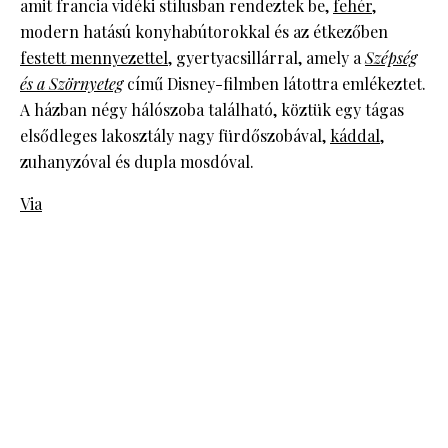
amit francia vidéki stílusban rendeztek be,
fehér
,
modern hatású konyhabútorokkal és az étkezőben
festett mennyezettel
, gyertyacsillárral, amely a
Szépség
és a Szörnyeteg
című Disney-filmben látottra emlékeztet.
A házban négy hálószoba található, köztük egy tágas
elsődleges lakosztály nagy fürdőszobával,
káddal
,
zuhanyzóval és dupla mosdóval.
Via