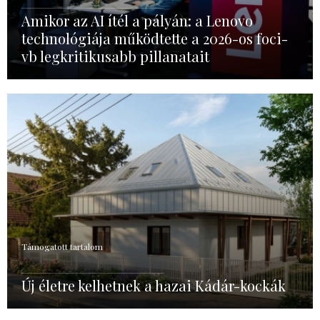
Amikor az AI ítél a pályán: a Lenovo
technológiája működtette a 2026-os foci-
vb legkritikusabb pillanatait
Támogatott tartalom
Új életre kelhetnek a hazai Kádár-kockák