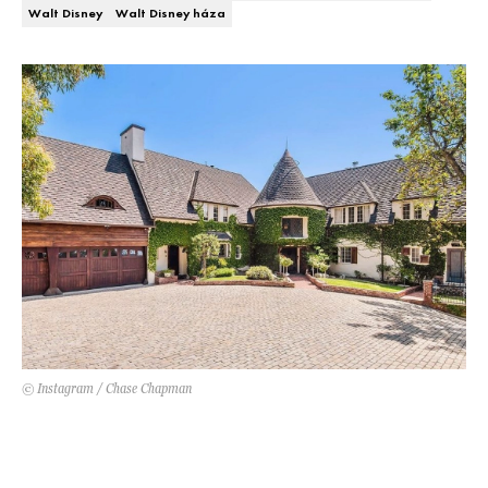
Kert és terasz
Walt Disney
Walt Disney háza
HÍRLEVÉL
© Instagram / Chase Chapman