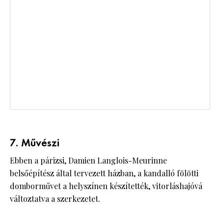
7. Művészi
Ebben a párizsi, Damien Langlois-Meurinne
belsőépítész által tervezett házban, a kandalló fölötti
domborművet a helyszínen készítették, vitorláshajóvá
változtatva a szerkezetet.