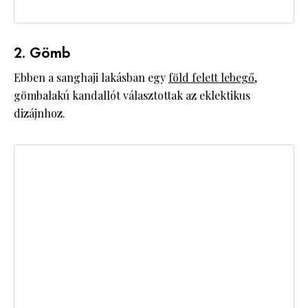
2. Gömb
Ebben a sanghaji lakásban egy
föld felett lebegő
,
gömbalakú kandallót választottak az eklektikus
dizájnhoz.