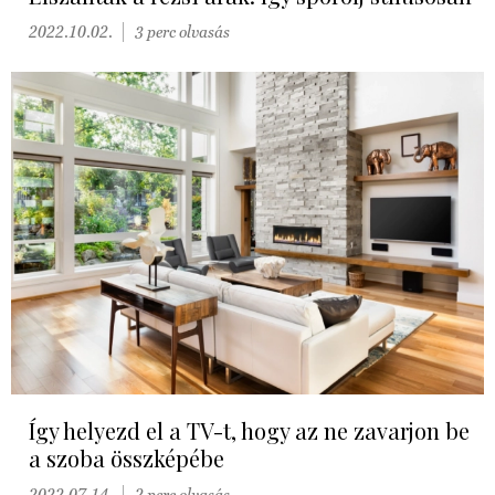
2022.10.02.
3 perc olvasás
Így helyezd el a TV-t, hogy az ne zavarjon be
a szoba összképébe
2022.07.14.
2 perc olvasás