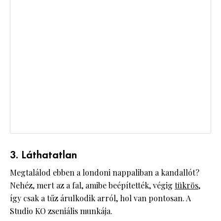
3. Láthatatlan
Megtalálod ebben a londoni nappaliban a kandallót?
Nehéz, mert az a fal, amibe beépítették, végig
tükrös
,
így csak a tűz árulkodik arról, hol van pontosan. A
Studio KO zseniális munkája.