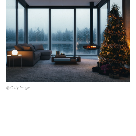
Kert és terasz
HÍRLEVÉL
© Getty Images