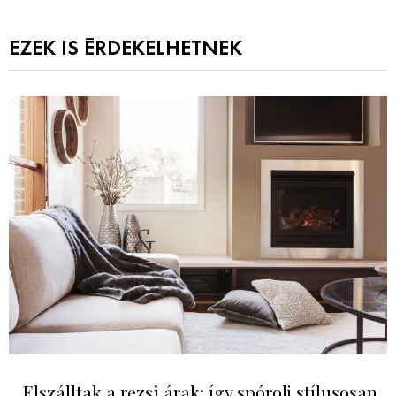
EZEK IS ÉRDEKELHETNEK
Elszálltak a rezsi árak: így spórolj stílusosan