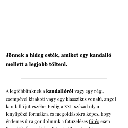
Jönnek a hideg esték, amiket egy kandalló
mellett a legjobb tölteni.
A legtöbbünknek a
kandallóról
vagy egy régi,
csempével kirakott vagy egy klasszikus vonalú, angol
kandalló jut eszébe. Pedig a XXI. század olyan
lenyűgöző formákra és megoldásokra képes, hogy
érdemes újra gondolnunk a fatüzeléses
fűtés
ezen