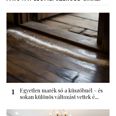
1
Egyetlen marék só a küszöbnél – és
sokan különös változást vettek é...