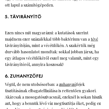
ott lapul a számítógépeden.
5. TÁVIRÁNYÍTÓ
Ezen nincs mit magyarázni: a kutatások szerint
majdnem ezer százalékkal több baktérium van a
tévé
távirányítóján, mint a vécéülőkén. A szakértők még
durvább hasonlatot mondtak: sokkal jobban jársz, ha
egy átlagos vécéülőkéről eszel meg valamit, mint egy
távirányítóról, annyira koszosak!
6. ZUHANYZÓFEJ
Végül, de nem utolsósorban: a
zuhanyzó
fejek
tisztításának elbagatellizálása is rettentően gyakori.
Akárcsak a mosogatószivacsnál, ezeknél is sokan hiszik
azt, hogy a bennük lévő víz megtisztítja őket, pedig ez