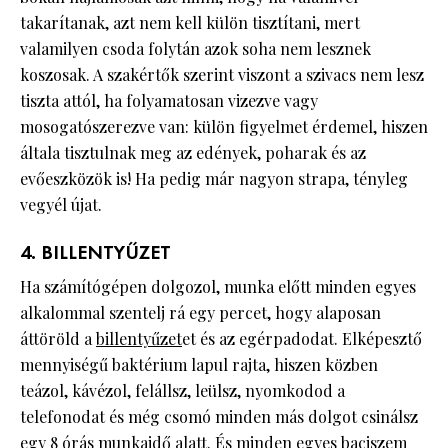
takarítanak, azt nem kell külön tisztítani, mert
valamilyen csoda folytán azok soha nem lesznek
koszosak. A szakértők szerint viszont a szivacs nem lesz
tiszta attól, ha folyamatosan vizezve vagy
mosogatószerezve van: külön figyelmet érdemel, hiszen
általa tisztulnak meg az edények, poharak és az
evőeszközök is! Ha pedig már nagyon strapa, tényleg
vegyél újat.
4. BILLENTYŰZET
Ha számítógépen dolgozol, munka előtt minden egyes
alkalommal szentelj rá egy percet, hogy alaposan
áttöröld a
billentyűzet
et és az egérpadodat. Elképesztő
mennyiségű baktérium lapul rajta, hiszen közben
teázol, kávézol, felállsz, leülsz, nyomkodod a
telefonodat és még csomó minden más dolgot csinálsz
egy 8 órás munkaidő alatt. És minden egyes baciszem