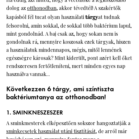
dolog az
otthonodban
, akkor tévedtél! A szakértők
kapásból fél tucat olyan használati
tárgy
at tudnak
felsorolni, amin sokkal, de sokkal több baktérium lapul,
mint gondolnád. A baj csak az, hogy sokan nem is
gondolnak rá, mennyire koszosak ezek tárgyak, hiszen
a használatuk mindennapos, mégis, mitől lennének
egészségre károsak? Mint kiderült, pont azért kell őket
rendszeresen fertőtleníteni, mert minden egyes nap
használva vannak...
Következzen 6 tárgy, ami színtiszta
baktériumtanya az otthonodban!
1. SMINKNESZESZER
A sminkmesterek elképesztően sokszor hangoztatják a
sminkecsetek használat utáni tisztítását
, de arról már