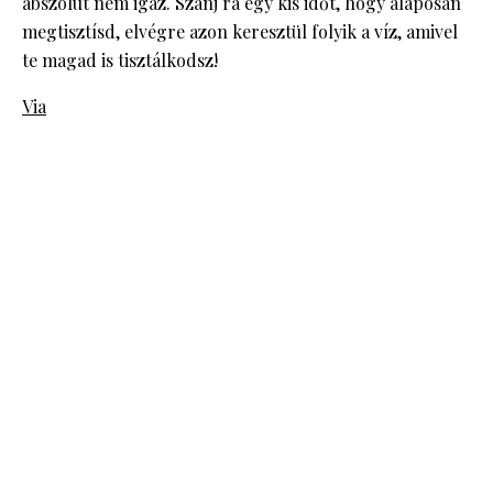
abszolút nem igaz. Szánj rá egy kis időt, hogy alaposan
megtisztísd, elvégre azon keresztül folyik a víz, amivel
te magad is tisztálkodsz!
Via