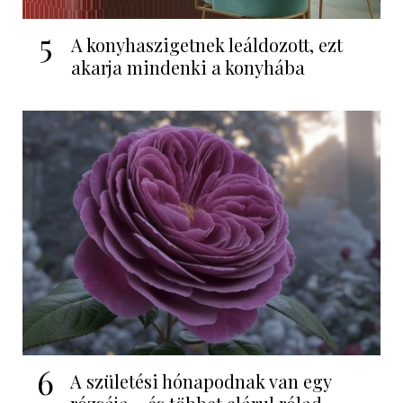
5
A konyhaszigetnek leáldozott, ezt
akarja mindenki a konyhába
6
A születési hónapodnak van egy