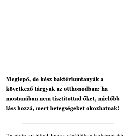
Meglepő, de kész baktériumtanyák a
következő tárgyak az otthonodban: ha
mostanában nem tisztítottad őket, mielőbb
láss hozzá, mert betegségeket okozhatnak!
Ha eddig azt hitted, hogy a vécéülőke a legkoszosabb