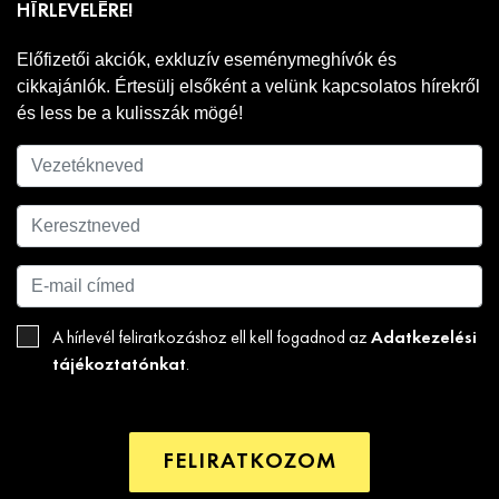
HÍRLEVELÉRE!
Előfizetői akciók, exkluzív eseménymeghívók és
cikkajánlók. Értesülj elsőként a velünk kapcsolatos hírekről
és less be a kulisszák mögé!
Adatkezelési
A hírlevél feliratkozáshoz ell kell fogadnod az
tájékoztatónkat
.
FELIRATKOZOM