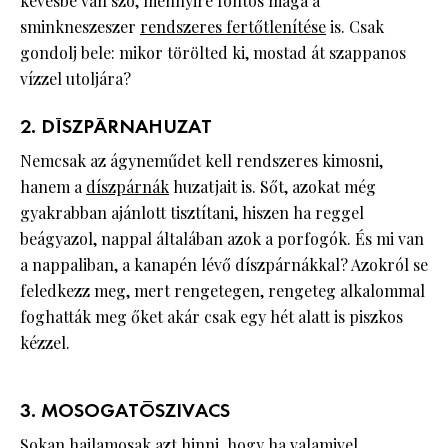
kevésbé van szó, mennyire fontos maga a
sminkneszeszer
rendszeres fertőtlenítése
is. Csak
gondolj bele: mikor törölted ki, mostad át szappanos
vízzel utoljára?
2. DÍSZPÁRNAHUZAT
Nemcsak az ágyneműdet kell rendszeres kimosni,
hanem a
díszpárnák
huzatjait is. Sőt, azokat még
gyakrabban ajánlott tisztítani, hiszen ha reggel
beágyazol, nappal általában azok a porfogók. És mi van
a nappaliban, a kanapén lévő díszpárnákkal? Azokról se
feledkezz meg, mert rengetegen, rengeteg alkalommal
foghatták meg őket akár csak egy hét alatt is piszkos
kézzel.
3. MOSOGATÓSZIVACS
Sokan hajlamosak azt hinni, hogy ha valamivel