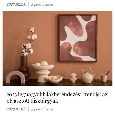
2023.02.24.
3 perc olvasás
2023 legnagyobb lakberendezési trendje: az
olvasztott dísztárgyak
2023.01.07.
3 perc olvasás