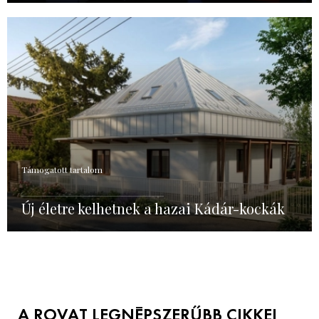
Támogatott tartalom
Új életre kelhetnek a hazai Kádár-kockák
A ROVAT LEGNÉPSZERŰBB CIKKEI