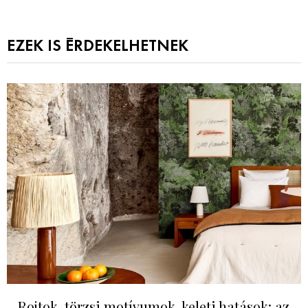
EZEK IS ÉRDEKELHETNEK
Rojtok, törzsi motívumok, keleti hatások: az