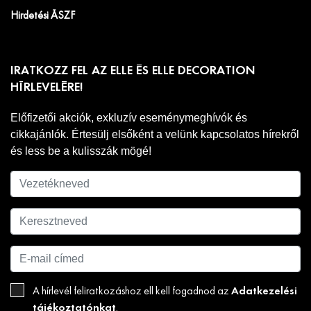
Hirdetési ÁSZF
IRATKOZZ FEL AZ ELLE ÉS ELLE DECORATION
HÍRLEVELÉRE!
Előfizetői akciók, exkluzív eseménymeghívók és
cikkajánlók. Értesülj elsőként a velünk kapcsolatos hírekről
és less be a kulisszák mögé!
Adatkezelési
A hírlevél feliratkozáshoz ell kell fogadnod az
tájékoztatónkat
.