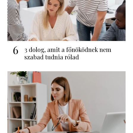
6
3 dolog, amit a főnöködnek nem
szabad tudnia rólad