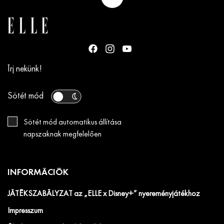
Írj nekünk!
Sötét mód
Sötét mód automatikus állítása
napszaknak megfelelően
INFORMÁCIÓK
JÁTÉKSZABÁLYZAT az „ELLE x Disney+” nyereményjátékhoz
Impresszum