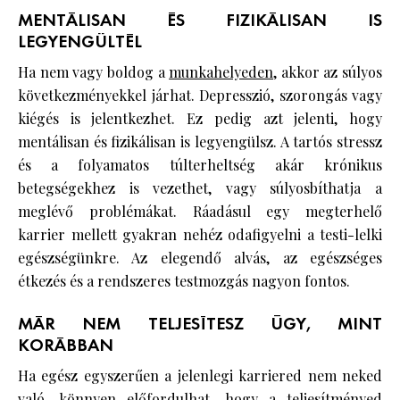
MENTÁLISAN ÉS FIZIKÁLISAN IS
LEGYENGÜLTÉL
Ha nem vagy boldog a
munkahelyeden
, akkor az súlyos
következményekkel járhat. Depresszió, szorongás vagy
kiégés is jelentkezhet. Ez pedig azt jelenti, hogy
mentálisan és fizikálisan is legyengülsz. A tartós stressz
és a folyamatos túlterheltség akár krónikus
betegségekhez is vezethet, vagy súlyosbíthatja a
meglévő problémákat. Ráadásul egy megterhelő
karrier mellett gyakran nehéz odafigyelni a testi-lelki
egészségünkre. Az elegendő alvás, az egészséges
étkezés és a rendszeres testmozgás nagyon fontos.
MÁR NEM TELJESÍTESZ ÚGY, MINT
KORÁBBAN
Ha egész egyszerűen a jelenlegi karriered nem neked
való, könnyen előfordulhat, hogy a teljesítményed