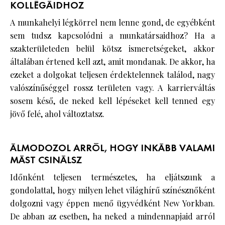
KOLLÉGÁIDHOZ
A munkahelyi légkörrel nem lenne gond, de egyébként
sem tudsz kapcsolódni a munkatársaidhoz? Ha a
szakterületeden belül kötsz ismeretségeket, akkor
általában értened kell azt, amit mondanak. De akkor, ha
ezeket a dolgokat teljesen érdektelennek találod, nagy
valószínűséggel rossz területen vagy. A karrierváltás
sosem késő, de neked kell lépéseket kell tenned egy
jövő felé, ahol változtatsz.
ÁLMODOZOL ARRÓL, HOGY INKÁBB VALAMI
MÁST CSINÁLSZ
Időnként teljesen természetes, ha eljátszunk a
gondolattal, hogy milyen lehet világhírű színésznőként
dolgozni vagy éppen menő ügyvédként New Yorkban.
De abban az esetben, ha neked a mindennapjaid arról