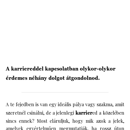
HÍRLEVÉL
A karriereddel kapcsolatban olykor-olykor
érdemes néhány dolgot átgondolnod.
A te fejedben is van egy ideális pálya vagy szakma, amit
szeretnél csinálni, de a jelenlegi
karrier
ed a közelében
sincs ennek? Most eláruljuk, hogy mik azok a jelek,
amelyek egyértelműen megmutatják, ha rossz úton