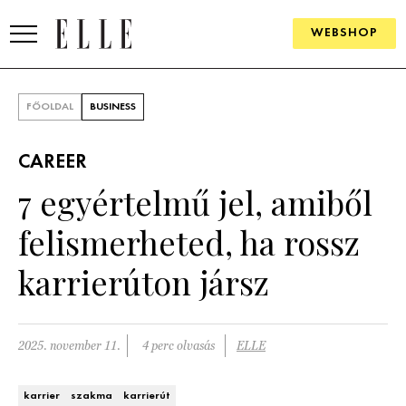
WEBSHOP
DIVAT
FŐOLDAL
BUSINESS
ELLE DIGITAL
CAREER
GOURMET AWARDS
7 egyértelmű jel, amiből
SZÉPSÉG
felismerheted, ha rossz
KULTÚRA
karrierúton jársz
PSZICHÉ
2025. november 11.
4 perc olvasás
ELLE
ÉLETMÓD
PÁRKAPCSOLAT
karrier
szakma
karrierút