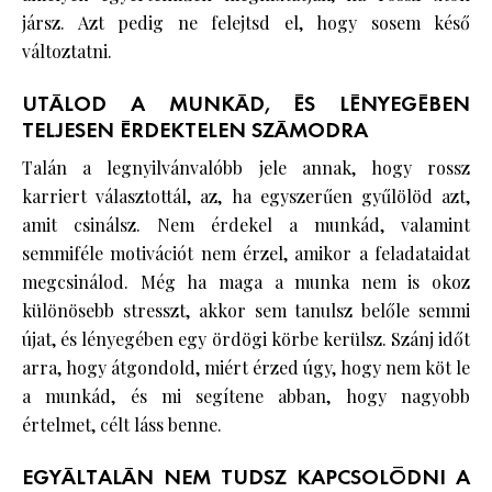
jársz. Azt pedig ne felejtsd el, hogy sosem késő
változtatni.
UTÁLOD A MUNKÁD, ÉS LÉNYEGÉBEN
TELJESEN ÉRDEKTELEN SZÁMODRA
Talán a legnyilvánvalóbb jele annak, hogy rossz
karriert választottál, az, ha egyszerűen gyűlölöd azt,
amit csinálsz. Nem érdekel a munkád, valamint
semmiféle motivációt nem érzel, amikor a feladataidat
megcsinálod. Még ha maga a munka nem is okoz
különösebb stresszt, akkor sem tanulsz belőle semmi
újat, és lényegében egy ördögi körbe kerülsz. Szánj időt
arra, hogy átgondold, miért érzed úgy, hogy nem köt le
a munkád, és mi segítene abban, hogy nagyobb
értelmet, célt láss benne.
EGYÁLTALÁN NEM TUDSZ KAPCSOLÓDNI A