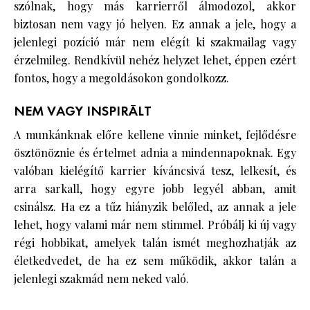
szólnak, hogy más karrierről álmodozol, akkor
biztosan nem vagy jó helyen. Ez annak a jele, hogy a
jelenlegi pozíció már nem elégít ki szakmailag vagy
érzelmileg. Rendkívül nehéz helyzet lehet, éppen ezért
fontos, hogy a megoldásokon gondolkozz.
NEM VAGY INSPIRÁLT
A munkánknak előre kellene vinnie minket, fejlődésre
ösztönöznie és értelmet adnia a mindennapoknak. Egy
valóban kielégítő karrier kíváncsivá tesz, lelkesít, és
arra sarkall, hogy egyre jobb legyél abban, amit
csinálsz. Ha ez a tűz hiányzik belőled, az annak a jele
lehet, hogy valami már nem stimmel. Próbálj ki új vagy
régi hobbikat, amelyek talán ismét meghozhatják az
életkedvedet, de ha ez sem működik, akkor talán a
jelenlegi szakmád nem neked való.