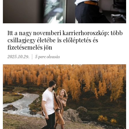
Itt a nagy novemberi karrierhoroszkóp: több
csillagjegy életébe is előléptetés és
fizetésemelés jön
2025.10.29.
5 perc olvasás