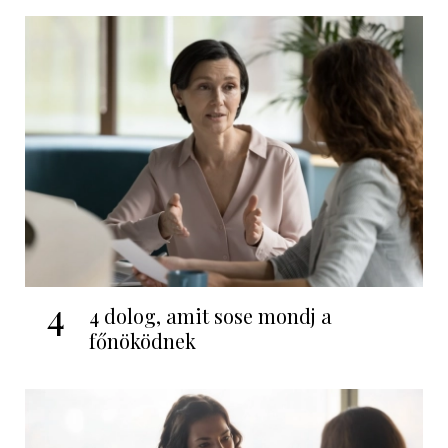
4
4 dolog, amit sose mondj a
főnöködnek