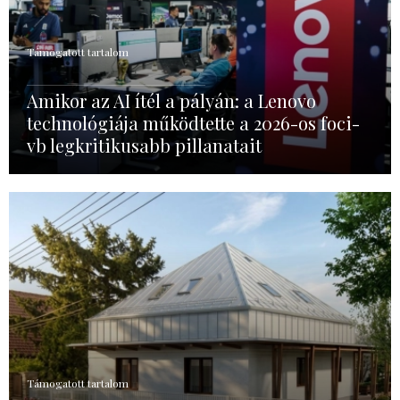
Támogatott tartalom
Amikor az AI ítél a pályán: a Lenovo
technológiája működtette a 2026-os foci-
vb legkritikusabb pillanatait
Támogatott tartalom