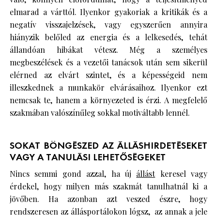
elmarad a várttól. Ilyenkor gyakoriak a kritikák és a
negatív visszajelzések, vagy egyszerűen annyira
hiányzik belőled az energia és a lelkesedés, tehát
állandóan hibákat vétesz. Még a személyes
megbeszélések és a vezetői tanácsok után sem sikerül
elérned az elvárt szintet, és a képességeid nem
illeszkednek a munkakör elvárásaihoz. Ilyenkor ezt
nemcsak te, hanem a környezeted is érzi. A megfelelő
szakmában valószínűleg sokkal motiváltabb lennél.
SOKAT BÖNGÉSZED AZ ÁLLÁSHIRDETÉSEKET
VAGY A TANULÁSI LEHETŐSÉGEKET
Nincs semmi gond azzal, ha új
állást
keresel vagy
érdekel, hogy milyen más szakmát tanulhatnál ki a
jövőben. Ha azonban azt veszed észre, hogy
rendszeresen az állásportálokon lógsz, az annak a jele