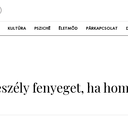
KULTÚRA
PSZICHÉ
ÉLETMÓD
PÁRKAPCSOLAT
eszély fenyeget, ha ho