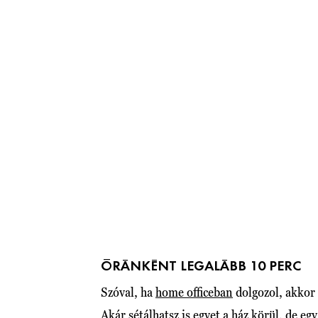
ÓRÁNKÉNT LEGALÁBB 10 PERC
Szóval, ha
home officeban
dolgozol, akkor 
Akár sétálhatsz is egyet a ház körül, de eg