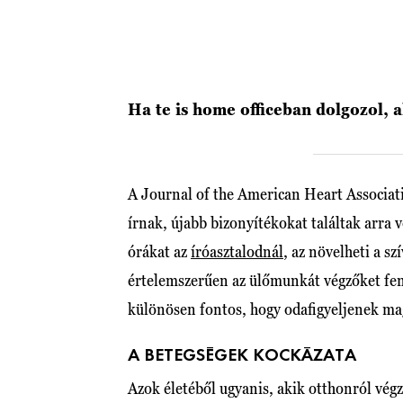
Ha te is home officeban dolgozol, 
A Journal of the American Heart Associat
írnak, újabb bizonyítékokat találtak arra
órákat az
íróasztalodnál
, az növelheti a s
értelemszerűen az ülőmunkát végzőket fen
különösen fontos, hogy odafigyeljenek m
A BETEGSÉGEK KOCKÁZATA
Azok életéből ugyanis, akik otthonról végzi