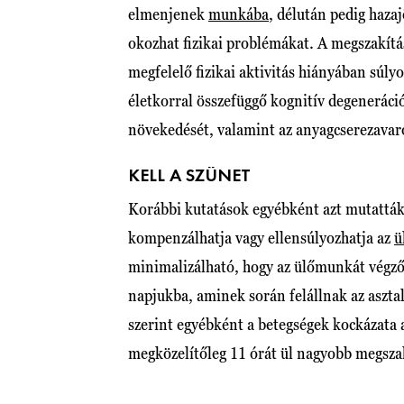
elmenjenek
munkába
, délután pedig haz
okozhat fizikai problémákat. A megszakítás
megfelelő fizikai aktivitás hiányában súly
életkorral összefüggő kognitív degeneráci
növekedését, valamint az anyagcserezavar
KELL A SZÜNET
Korábbi kutatások egyébként azt mutattá
kompenzálhatja vagy ellensúlyozhatja az
ü
minimalizálható, hogy az ülőmunkát végző
napjukba, aminek során felállnak az asztal
szerint egyébként a betegségek kockázata
megközelítőleg 11 órát ül nagyobb megsza