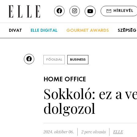
HÍRLEVÉL
DIVAT
ELLE DIGITAL
GOURMET AWARDS
SZÉPSÉG
FŐOLDAL
BUSINESS
HOME OFFICE
Sokkoló: ez a v
dolgozol
2024. október 06.
2 perc olvasás
ELLE