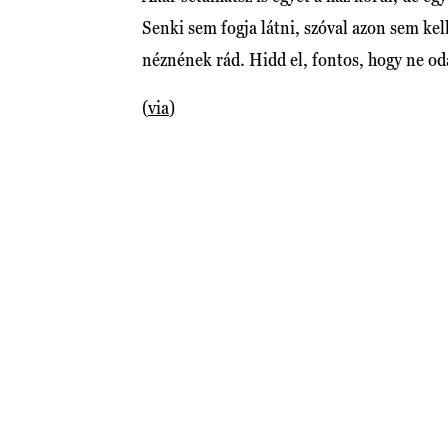
Senki sem fogja látni, szóval azon sem kel
néznének rád. Hidd el, fontos, hogy ne odá
(
via
)