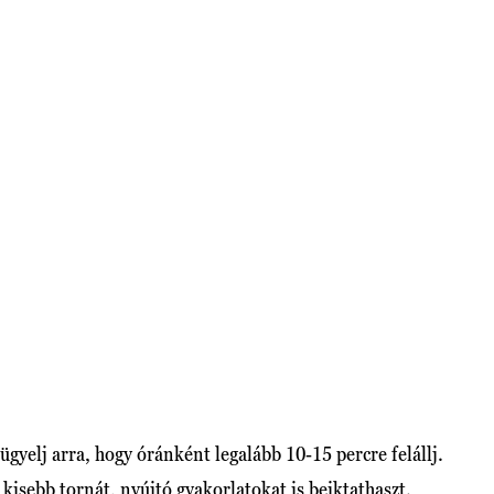
ügyelj arra, hogy óránként legalább 10-15 percre felállj.
y kisebb tornát, nyújtó gyakorlatokat is beiktathaszt.