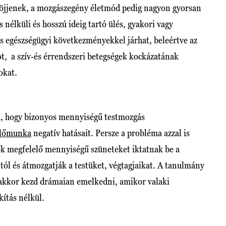
ajöjjenek, a mozgászegény életmód pedig nagyon gyorsan
 nélküli és hosszú ideig tartó ülés, gyakori vagy
os egészségügyi következményekkel járhat, beleértve az
ót, a szív-és érrendszeri betegségek kockázatának
okat.
k, hogy bizonyos mennyiségű testmozgás
lőmunka
negatív hatásait. Persze a probléma azzal is
k megfelelő mennyiségű szüneteket iktatnak be a
tól és átmozgatják a testüket, végtagjaikat. A tanulmány
 akkor kezd drámaian emelkedni, amikor valaki
kítás nélkül.