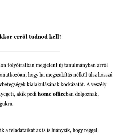
akkor erről tudnod kell!
ion folyóiratban megjelent új tanulmányban arról
 vonatkozóan, hogy ha megszakítás nélkül ülsz hosszú
zívbetegségek kialakulásának kockázatát. A veszély
yegeti, akik pedi
home office
ban dolgoznak,
agukra.
k a feladataikat az is is hiányzik, hogy reggel