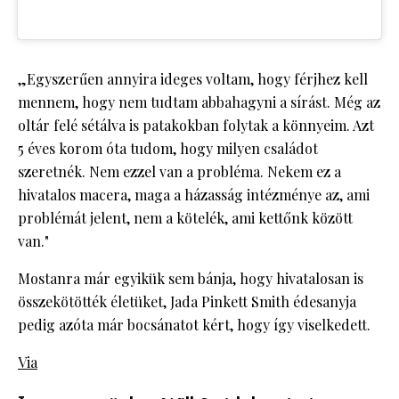
„Egyszerűen annyira ideges voltam, hogy férjhez kell
mennem, hogy nem tudtam abbahagyni a sírást. Még az
oltár felé sétálva is patakokban folytak a könnyeim. Azt
5 éves korom óta tudom, hogy milyen családot
szeretnék. Nem ezzel van a probléma. Nekem ez a
hivatalos macera, maga a házasság intézménye az, ami
problémát jelent, nem a kötelék, ami kettőnk között
van."
Mostanra már egyikük sem bánja, hogy hivatalosan is
összekötötték életüket, Jada Pinkett Smith édesanyja
pedig azóta már bocsánatot kért, hogy így viselkedett.
Via