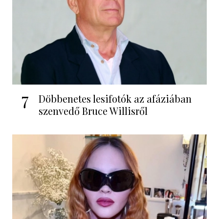
7
Döbbenetes lesifotók az afáziában
szenvedő Bruce Willisről