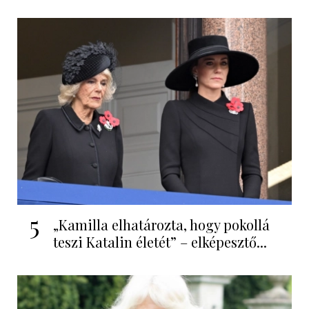
5
„Kamilla elhatározta, hogy pokollá
teszi Katalin életét” – elképesztő...