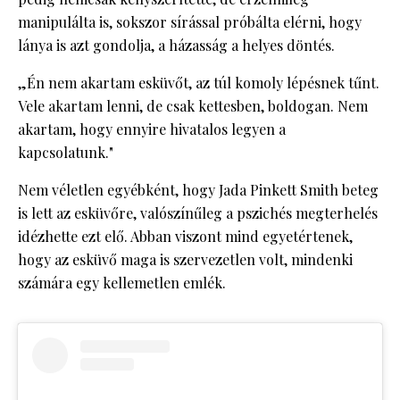
manipulálta is, sokszor sírással próbálta elérni, hogy
lánya is azt gondolja, a házasság a helyes döntés.
„Én nem akartam esküvőt, az túl komoly lépésnek tűnt.
Vele akartam lenni, de csak kettesben, boldogan. Nem
akartam, hogy ennyire hivatalos legyen a
kapcsolatunk."
Nem véletlen egyébként, hogy Jada Pinkett Smith beteg
is lett az esküvőre, valószínűleg a pszichés megterhelés
idézhette ezt elő. Abban viszont mind egyetértenek,
hogy az esküvő maga is szervezetlen volt, mindenki
számára egy kellemetlen emlék.