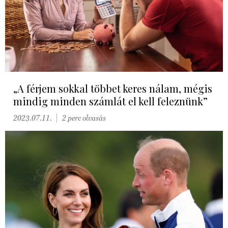
„A férjem sokkal többet keres nálam, mégis
mindig minden számlát el kell feleznünk”
2023.07.11.
2 perc olvasás