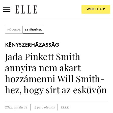
WEBSHOP
DIVAT
FŐOLDAL
SZTÁRHÍREK
ELLE DIGITAL
KÉNYSZERHÁZASSÁG
GOURMET AWARDS
Jada Pinkett Smith
SZÉPSÉG
annyira nem akart
KULTÚRA
hozzámenni Will Smith-
PSZICHÉ
hez, hogy sírt az esküvőn
ÉLETMÓD
2022. április 11.
3 perc olvasás
ELLE
PÁRKAPCSOLAT