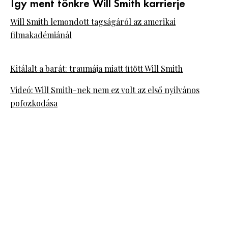
Így ment tönkre Will Smith karrierje
Will Smith lemondott tagságáról az amerikai
filmakadémiánál
Kitálalt a barát: traumája miatt ütött Will Smith
Videó: Will Smith-nek nem ez volt az első nyilvános
pofozkodása