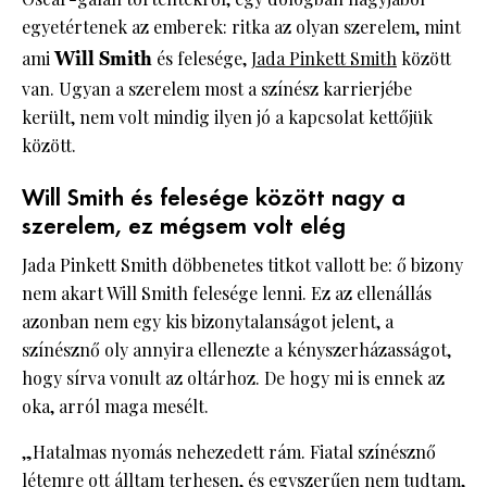
egyetértenek az emberek: ritka az olyan szerelem, mint
ami
Will Smith
és felesége,
Jada Pinkett Smith
között
van. Ugyan a szerelem most a színész karrierjébe
került, nem volt mindig ilyen jó a kapcsolat kettőjük
között.
Will Smith és felesége között nagy a
szerelem, ez mégsem volt elég
Jada Pinkett Smith döbbenetes titkot vallott be: ő bizony
nem akart Will Smith felesége lenni. Ez az ellenállás
azonban nem egy kis bizonytalanságot jelent, a
színésznő oly annyira ellenezte a kényszerházasságot,
hogy sírva vonult az oltárhoz. De hogy mi is ennek az
oka, arról maga mesélt.
„Hatalmas nyomás nehezedett rám. Fiatal színésznő
létemre ott álltam terhesen, és egyszerűen nem tudtam,