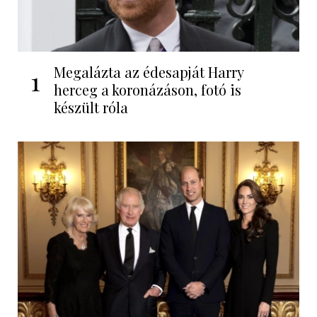
Megalázta az édesapját Harry
1
herceg a koronázáson, fotó is
készült róla