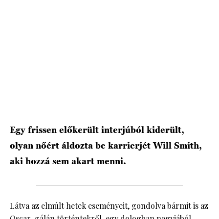
HÍRLEVÉL
Egy frissen előkerült interjúból kiderült,
olyan nőért áldozta be karrierjét Will Smith,
aki hozzá sem akart menni.
Látva az elmúlt hetek eseményeit, gondolva bármit is az
Oscar-gálán történtekről, egy dologban nagyjából