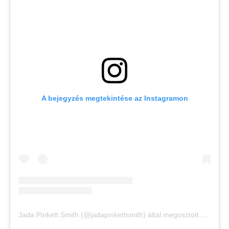
A bejegyzés megtekintése az Instagramon
Jada Pinkett Smith (@jadapinkettsmith) által megosztott bejegyzés