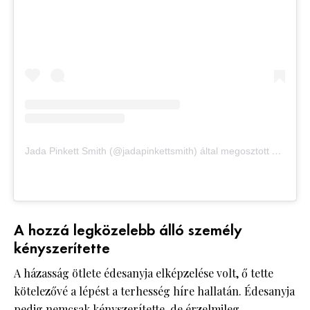
Jada Pinkett Smith (@jadapinkettsmith) által megosztott bejegyzés
A hozzá legközelebb álló személy
kényszerítette
A házasság ötlete édesanyja elképzelése volt, ő tette
kötelezővé a lépést a terhesség híre hallatán. Édesanyja
pedig nemcsak kényszerítette, de érzelmileg