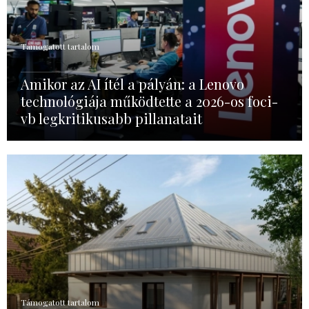
Támogatott tartalom
Amikor az AI ítél a pályán: a Lenovo
technológiája működtette a 2026-os foci-
vb legkritikusabb pillanatait
Támogatott tartalom