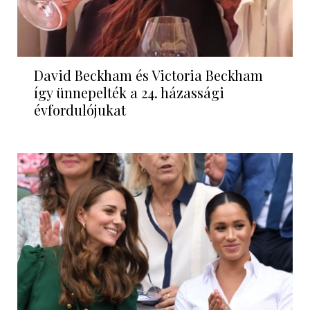
David Beckham és Victoria Beckham
így ünnepelték a 24. házassági
évfordulójukat