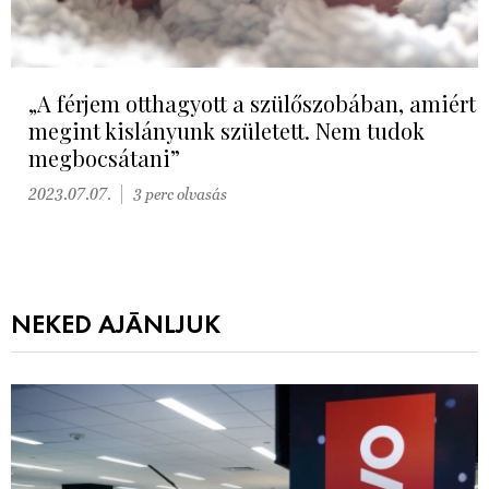
„A férjem otthagyott a szülőszobában, amiért
megint kislányunk született. Nem tudok
megbocsátani”
2023.07.07.
3 perc olvasás
NEKED AJÁNLJUK