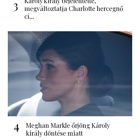
Károly király bejelentette,
3
megváltoztatja Charlotte hercegnő
cí...
4
Meghan Markle őrjöng Károly
király döntése miatt