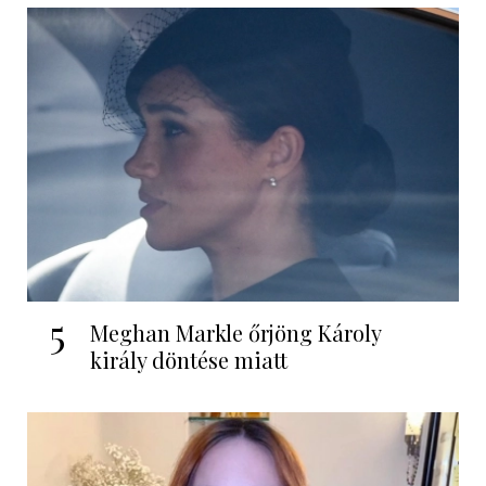
5
Meghan Markle őrjöng Károly
király döntése miatt