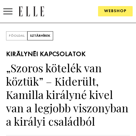
WEBSHOP
DIVAT
FŐOLDAL
SZTÁRHÍREK
ELLE DIGITAL
KIRÁLYNÉI KAPCSOLATOK
GOURMET AWARDS
„Szoros kötelék van
SZÉPSÉG
köztük” – Kiderült,
KULTÚRA
Kamilla királyné kivel
PSZICHÉ
van a legjobb viszonyban
a királyi családból
ÉLETMÓD
PÁRKAPCSOLAT