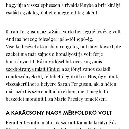
hogy újra visszaléphessen a rivaldafénybe a brit királyi
család egyik legtöbbet emlegetett tagjaként.
Sarah Ferguson, azaz Sára yorki hercegné tíz évig volt
András herceg felesége: 1986-tól 1996-ig.
Viselkedésével akkoriban rengeteg botrányt kavart, de
ezeket ma már sajnos elhomályosítja volt férje
bortránya: III. Károly idősebbik öccse ugyanis
szexbotránya miatt tűnt el
a sajtónyilvános családi
rendezvényekről, feltehetőleg örökre. Nos, úgy tűnik,
visszakerülhet a helyére Sarah Ferguson, aki a héten
már azért is szerepelt a hírekben, mert megható
beszédet mondott
Lisa Marie Presley temetésén
.
A KARÁCSONY NAGY MÉRFÖLDKŐ VOLT
Bennfentes informátorok szerint Kamilla királyné és