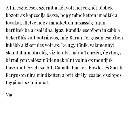
A híresztelések szerint a két volt hercegnét többek
között az kapcsolja össze, hogy mindketten imádják a
lovakat, illetve hogy mindketten házasság útján
kerültek be a családba, igaz, Kamilla esetében inkább a
bekerülés volt botrányos, míg Sarah Ferguson esetében
inkább a kikerülés volt az. De úgy tűnik, valamennyi
skandallum óta elég víz lefolyt már a Temzén, úgyhogy
bármilyen valószínűtlennek tűnt volna ez mondjuk
huszonöt évvel ezelőtt, Camilla Parker-Bowles és Sarah
Ferguson újra mindketten a brit királyi család oszlopos
tagjának számítanak.
Via