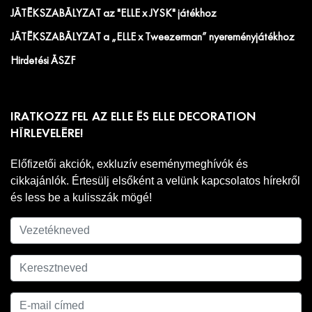
JÁTÉKSZABÁLYZAT az "ELLE x JYSK" játékhoz
JÁTÉKSZABÁLYZAT a „ELLE x Tweezerman” nyereményjátékhoz
Hirdetési ÁSZF
IRATKOZZ FEL AZ ELLE ÉS ELLE DECORATION
HÍRLEVELÉRE!
Előfizetői akciók, exkluzív eseménymeghívók és
cikkajánlók. Értesülj elsőként a velünk kapcsolatos hírekről
és less be a kulisszák mögé!