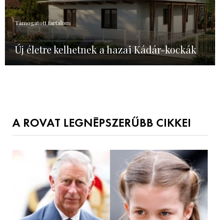
Támogatott tartalom
Új életre kelhetnek a hazai Kádár-kockák
A ROVAT LEGNÉPSZERŰBB CIKKEI