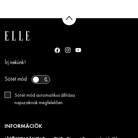
Írj nekünk!
Sötét mód
Sötét mód automatikus állítása
napszaknak megfelelően
INFORMÁCIÓK