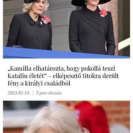
„Kamilla elhatározta, hogy pokollá teszi
Katalin életét” – elképesztő titokra derült
fény a királyi családból
2023.01.19.
2 perc olvasás