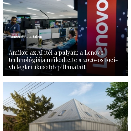
Támogatott tartalom
Amikor az AI ítél a pályán: a Lenovo
technológiája működtette a 2026-os foci-
vb legkritikusabb pillanatait