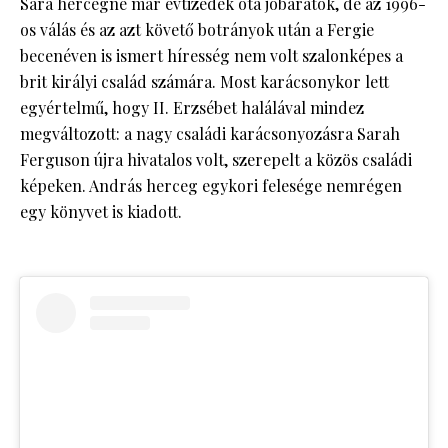
Sára hercegné már évtizedek óta jóbarátok, de az 1996-
os válás és az azt követő botrányok után a Fergie
becenéven is ismert híresség nem volt szalonképes a
brit királyi család számára. Most karácsonykor lett
egyértelmű, hogy II. Erzsébet halálával mindez
megváltozott: a nagy családi karácsonyozásra Sarah
Ferguson újra hivatalos volt, szerepelt a közös családi
képeken. András herceg egykori felesége nemrégen
egy könyvet is kiadott.