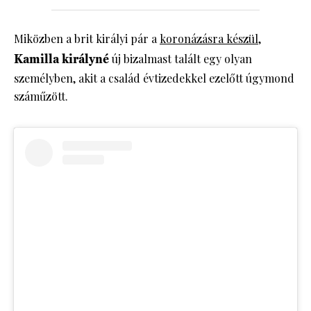
Miközben a brit királyi pár a
koronázásra készül
,
Kamilla királyné
új bizalmast talált egy olyan
személyben, akit a család évtizedekkel ezelőtt úgymond
száműzött.