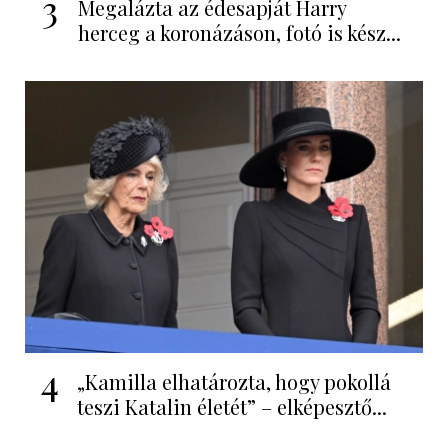
3
Megalázta az édesapját Harry
herceg a koronázáson, fotó is kész...
4
„Kamilla elhatározta, hogy pokollá
teszi Katalin életét” – elképesztő...