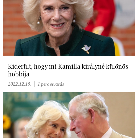
Kiderült, hogy mi Kamilla királyné különös
hobbija
2022.12.15.
1 perc olvasás