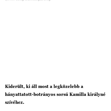
HÍRLEVÉL
Kiderült, ki áll most a legközelebb a
hányattatott-botrányos sorsú Kamilla királyné
szívéhez.