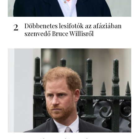
2
Döbbenetes lesifotók az afáziában
szenvedő Bruce Willisről