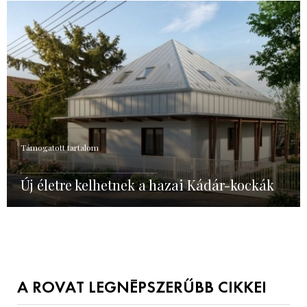
Támogatott tartalom
Új életre kelhetnek a hazai Kádár-kockák
A ROVAT LEGNÉPSZERŰBB CIKKEI