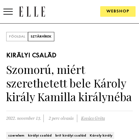
WEBSHOP
DIVAT
FŐOLDAL
SZTÁRHÍREK
ELLE DIGITAL
KIRÁLYI CSALÁD
GOURMET AWARDS
Szomorú, miért
SZÉPSÉG
szerethetett bele Károly
KULTÚRA
király Kamilla királynéba
PSZICHÉ
2022. november 13.
2 perc olvasás
Kovács Gréta
ÉLETMÓD
PÁRKAPCSOLAT
szerelem
királyi család
brit királyi család
Károly király