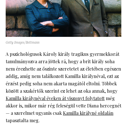
Getty Images/Bettmann
A pszichológusok Károly király tragikus gyermekkorát
tanulmányozva arra jöttek rá, hogy a brit király soha
nem érezhette az őszinte szeretetet az életében egészen
addig, amíg nem találkozott Kamilla királynéval, ezt az
érzést pedig soha nem akarta magától eltolni. Többek
között a szakértők szerint ez lehet az oka annak, hogy
Kamilla királynéval éveken át viszonyt folytatott
még
akkor is, mikor már rég feleségül vette Diana hercegnét
— a szerelmet ugyanis csak
Kamilla királyné oldalán
tapasztalta meg.