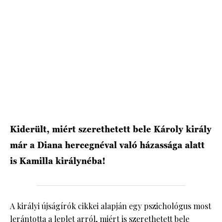
HÍRLEVÉL
Kiderült, miért szerethetett bele Károly király
már a Diana hercegnéval való házassága alatt
is Kamilla királynéba!
A királyi újságírók cikkei alapján egy pszichológus most
lerántotta a leplet arról, miért is szerethetett bele