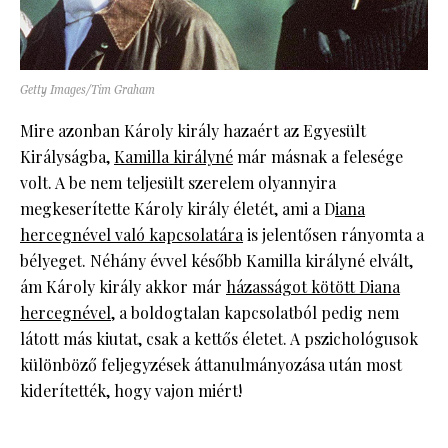
Getty Images/Tim Graham
Mire azonban Károly király hazaért az Egyesült
Királyságba,
Kamilla királyné
már másnak a felesége
volt. A be nem teljesült szerelem olyannyira
megkeserítette Károly király életét, ami a D
iana
hercegnével való kapcsolatára
is jelentősen rányomta a
bélyeget. Néhány évvel később Kamilla királyné elvált,
ám Károly király akkor már
házasságot kötött Diana
hercegnével,
a boldogtalan kapcsolatból pedig nem
látott más kiutat, csak a kettős életet. A pszichológusok
különböző feljegyzések áttanulmányozása után most
kiderítették, hogy vajon miért!