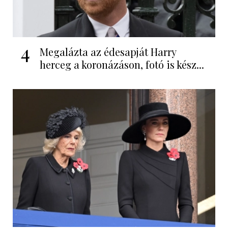
4
Megalázta az édesapját Harry
herceg a koronázáson, fotó is kész...