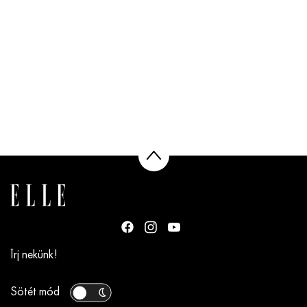
Írj nekünk!
Sötét mód