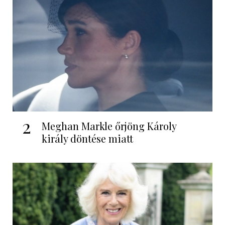
2
Meghan Markle őrjöng Károly
király döntése miatt