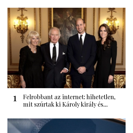
1
Felrobbant az internet: hihetetlen,
mit szúrtak ki Károly király és...