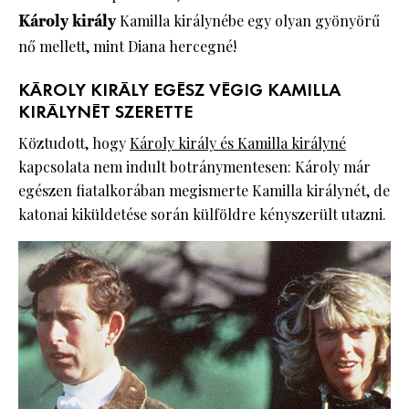
Károly király
Kamilla királynébe egy olyan gyönyörű
nő mellett, mint Diana hercegné!
KÁROLY KIRÁLY EGÉSZ VÉGIG KAMILLA
KIRÁLYNÉT SZERETTE
Köztudott, hogy
Károly király és Kamilla királyné
kapcsolata nem indult botránymentesen: Károly már
egészen fiatalkorában megismerte Kamilla királynét, de
katonai kiküldetése során külföldre kényszerült utazni.