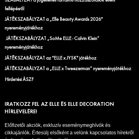
SZABÁLYZAT a jogellenes tartalmú hozzászólások elleni
fellépésről
JÁTÉKSZABÁLYZAT a „Elle Beauty Awards 2026"
nyereményjátékhoz
JÁTÉKSZABÁLYZAT „SoMe ELLE - Calvin Klein”
nyereményjátékhoz
JÁTÉKSZABÁLYZAT az "ELLE x JYSK" játékhoz
JÁTÉKSZABÁLYZAT a „ELLE x Tweezerman” nyereményjátékhoz
Hirdetési ÁSZF
IRATKOZZ FEL AZ ELLE ÉS ELLE DECORATION
HÍRLEVELÉRE!
Előfizetői akciók, exkluzív eseménymeghívók és
cikkajánlók. Értesülj elsőként a velünk kapcsolatos hírekről