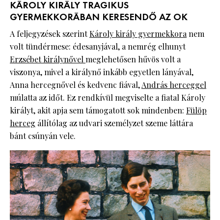
KÁROLY KIRÁLY TRAGIKUS
GYERMEKKORÁBAN KERESENDŐ AZ OK
A feljegyzések szerint
Károly király gyermekkora
nem
volt tündérmese: édesanyjával, a nemrég elhunyt
Erzsébet királynővel
meglehetősen hűvös volt a
viszonya, mivel a királynő inkább egyetlen lányával,
Anna hercegnővel és kedvenc fiával,
András herceggel
múlatta az időt. Ez rendkívül megviselte a fiatal Károly
királyt, akit apja sem támogatott sok mindenben:
Fülöp
herceg
állítólag az udvari személyzet szeme láttára
bánt csúnyán vele.