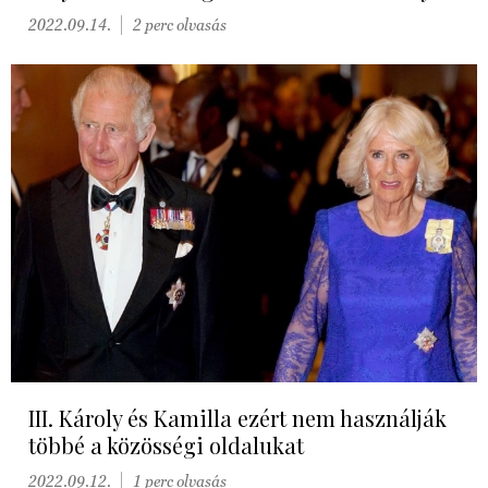
2022.09.14.
2 perc olvasás
III. Károly és Kamilla ezért nem használják
többé a közösségi oldalukat
2022.09.12.
1 perc olvasás