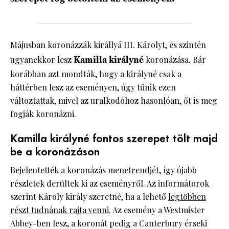
Májusban koronázzák királlyá III. Károlyt, és szintén
ugyanekkor lesz
Kamilla királyné
koronázása. Bár
korábban azt mondták, hogy a királyné csak a
háttérben lesz az eseményen, úgy tűnik ezen
változtattak, mivel az uralkodóhoz hasonlóan, őt is meg
fogják koronázni.
Kamilla királyné fontos szerepet tölt majd
be a koronázáson
Bejelentették a koronázás menetrendjét, így újabb
részletek derültek ki az eseményről. Az informátorok
szerint Károly király szeretné, ha a lehető
legtöbben
részt tudnának rajta venni
. Az esemény a Westmister
Abbey-ben lesz, a koronát pedig a Canterbury érseki