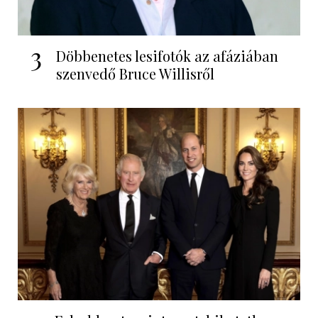
3
Döbbenetes lesifotók az afáziában
szenvedő Bruce Willisről