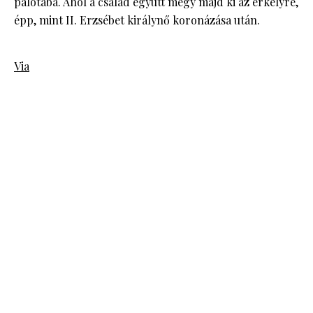
palotába. Ahol a család együtt megy majd ki az erkélyre,
épp, mint II. Erzsébet királynő koronázása után.
Via