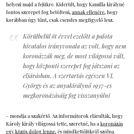
helyezi majd a fejükre. Kiderült, hogy Kamilla királyné
fontos szerepet fog betölteni,
annak ellenére
, hogy
korábban úgy tűnt, csak csendes megfigyelő lesz.
Körülbelül öt évvel ezelőtt a palota
hivatalos irányvonala az volt, hogy nem
koronázzák meg, de most világossá vált,
hogy központi szerepet fog játszani az
eljárásban. A szertartás egészen VI.
György és az anyakirálynő 1937-es
megkoronázásáig fog visszanyúlni
– mondja a szakértő. Az informátorok elárulták, hogy
Károly király világossá tette, szeretné, ha a
koronázás
egy közös dolog lenne
, és mindkettőjükről szólna.