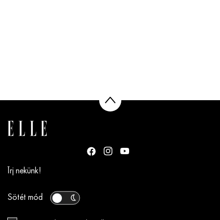
Írj nekünk!
Sötét mód