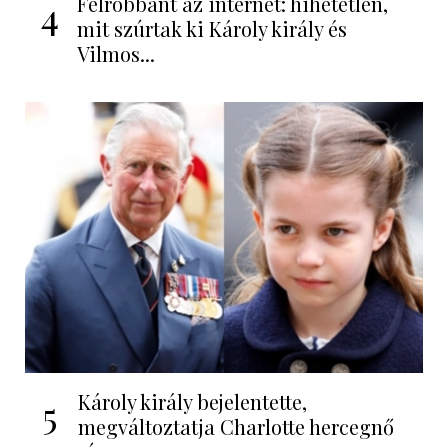
Felrobbant az internet: hihetetlen,
4
mit szúrtak ki Károly király és
Vilmos...
Károly király bejelentette,
5
megváltoztatja Charlotte hercegnő