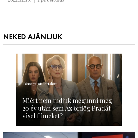
NEKED AJÁNLJUK
Támogatott tartalom
Miért nem tudjuk megunni még
20 év után sem Az ördög Pradát
visel filmeket?