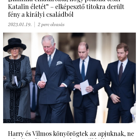
Katalin életét” – elképesztő titokra derült
fény a királyi családból
2023.01.19.
2 perc olvasás
Harry és Vilmos könyörögtek az apjuknak, ne