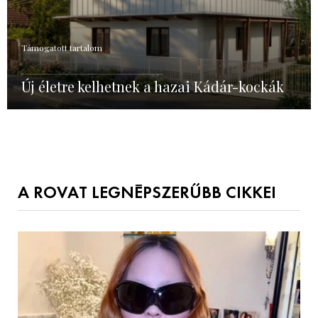
Támogatott tartalom
Új életre kelhetnek a hazai Kádár-kockák
A ROVAT LEGNÉPSZERŰBB CIKKEI