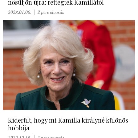
nősüljön újra: rettegtek Kamillától
2023.01.06.
2 perc olvasás
Kiderült, hogy mi Kamilla királyné különös
hobbija
2022.12.15.
1 perc olvasás