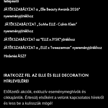
fellépésről
JÁTÉKSZABÁLYZAT a „Elle Beauty Awards 2026"
nyereményjátékhoz
JÁTÉKSZABÁLYZAT „SoMe ELLE - Calvin Klein”
nyereményjátékhoz
JÁTÉKSZABÁLYZAT az "ELLE x JYSK" játékhoz
JÁTÉKSZABÁLYZAT a „ELLE x Tweezerman” nyereményjátékhoz
Hirdetési ÁSZF
IRATKOZZ FEL AZ ELLE ÉS ELLE DECORATION
HÍRLEVELÉRE!
Előfizetői akciók, exkluzív eseménymeghívók és
cikkajánlók. Értesülj elsőként a velünk kapcsolatos hírekről
és less be a kulisszák mögé!