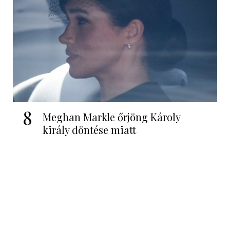
8
Meghan Markle őrjöng Károly
király döntése miatt