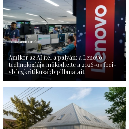
Támogatott tartalom
Amikor az AI ítél a pályán: a Lenovo
technológiája működtette a 2026-os foci-
vb legkritikusabb pillanatait