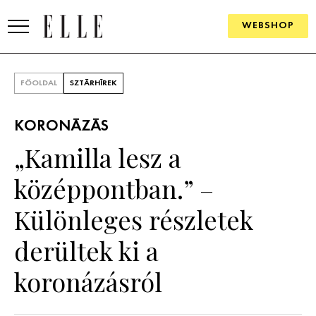
WEBSHOP
DIVAT
FŐOLDAL
SZTÁRHÍREK
ELLE DIGITAL
KORONÁZÁS
GOURMET AWARDS
„Kamilla lesz a
SZÉPSÉG
középpontban.” –
KULTÚRA
Különleges részletek
PSZICHÉ
derültek ki a
koronázásról
ÉLETMÓD
PÁRKAPCSOLAT