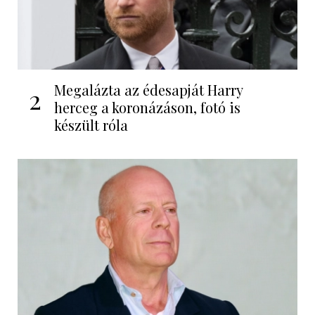
Megalázta az édesapját Harry
2
herceg a koronázáson, fotó is
készült róla