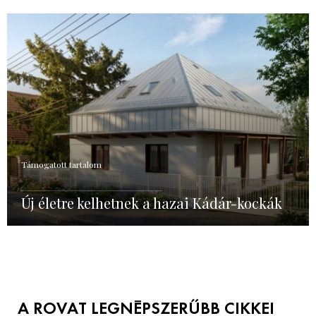
Támogatott tartalom
Új életre kelhetnek a hazai Kádár-kockák
A ROVAT LEGNÉPSZERŰBB CIKKEI