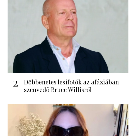
2
Döbbenetes lesifotók az afáziában
szenvedő Bruce Willisről