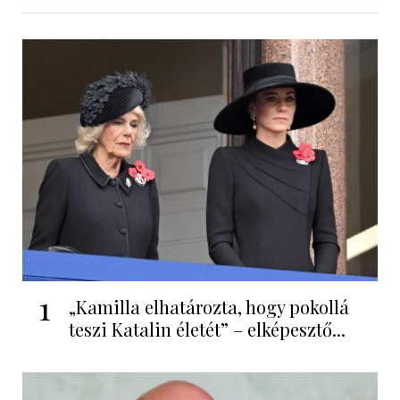
1
„Kamilla elhatározta, hogy pokollá
teszi Katalin életét” – elképesztő...