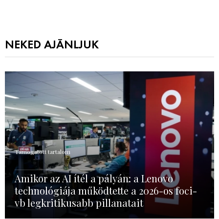
NEKED AJÁNLJUK
Támogatott tartalom
Amikor az AI ítél a pályán: a Lenovo
technológiája működtette a 2026-os foci-
vb legkritikusabb pillanatait