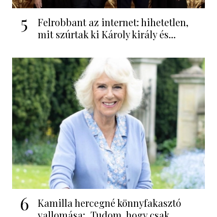
5
Felrobbant az internet: hihetetlen,
mit szúrtak ki Károly király és...
6
Kamilla hercegné könnyfakasztó
vallomása: „Tudom, hogy csak...