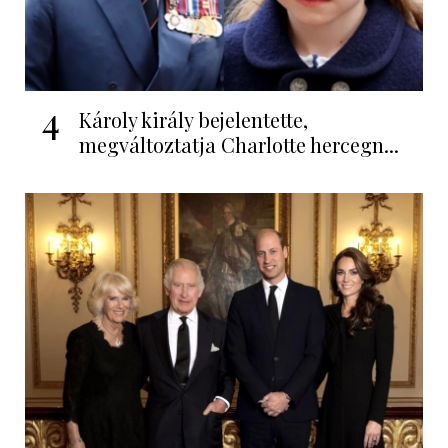
4
Károly király bejelentette,
megváltoztatja Charlotte hercegn...