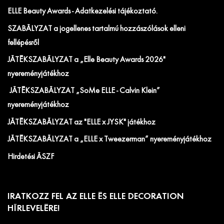
ELLE Beauty Awards - Adatkezelési tájékoztató.
SZABÁLYZAT a jogellenes tartalmú hozzászólások elleni
fellépésről
JÁTÉKSZABÁLYZAT a „Elle Beauty Awards 2026"
nyereményjátékhoz
JÁTÉKSZABÁLYZAT „SoMe ELLE - Calvin Klein”
nyereményjátékhoz
JÁTÉKSZABÁLYZAT az "ELLE x JYSK" játékhoz
JÁTÉKSZABÁLYZAT a „ELLE x Tweezerman” nyereményjátékhoz
Hirdetési ÁSZF
IRATKOZZ FEL AZ ELLE ÉS ELLE DECORATION
HÍRLEVELÉRE!