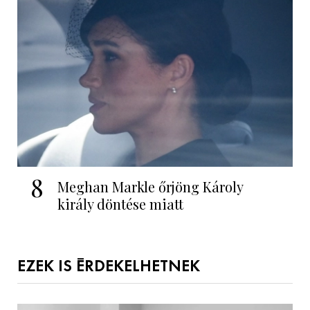
8
Meghan Markle őrjöng Károly
király döntése miatt
EZEK IS ÉRDEKELHETNEK