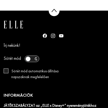
Írj nekünk!
Sötét mód
Sötét mód automatikus állítása
napszaknak megfelelően
INFORMÁCIÓK
JÁTÉKSZABÁLYZAT az „ELLE x Disney+” nyereményjátékhoz