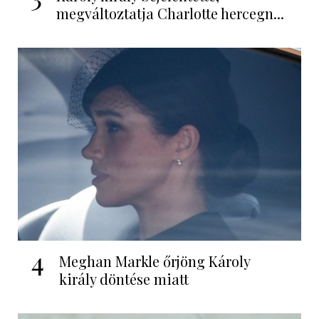
megváltoztatja Charlotte hercegn...
4
Meghan Markle őrjöng Károly
király döntése miatt