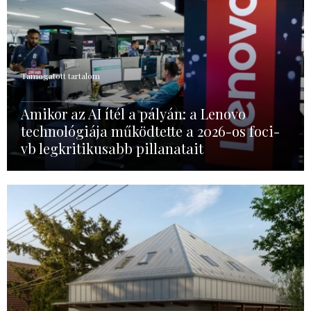
Támogatott tartalom
Amikor az AI ítél a pályán: a Lenovo
technológiája működtette a 2026-os foci-
vb legkritikusabb pillanatait