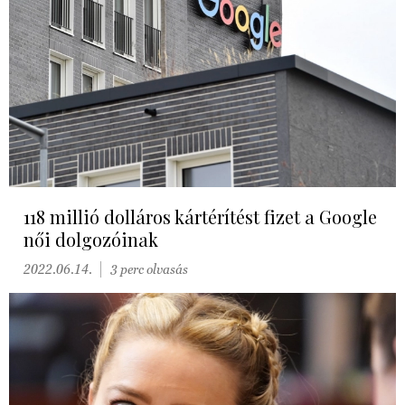
118 millió dolláros kártérítést fizet a Google
női dolgozóinak
2022.06.14.
3 perc olvasás