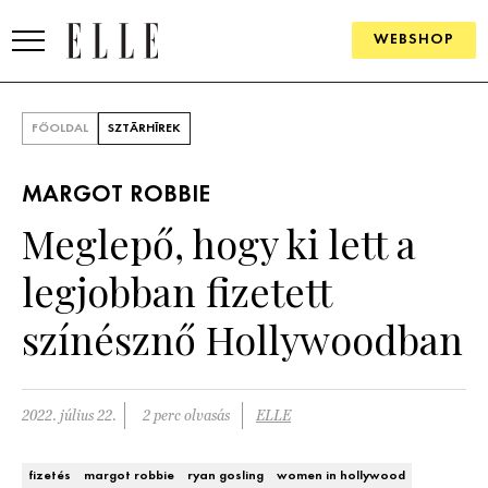
WEBSHOP
DIVAT
FŐOLDAL
SZTÁRHÍREK
ELLE DIGITAL
MARGOT ROBBIE
GOURMET AWARDS
Meglepő, hogy ki lett a
SZÉPSÉG
legjobban fizetett
KULTÚRA
színésznő Hollywoodban
PSZICHÉ
2022. július 22.
2 perc olvasás
ELLE
ÉLETMÓD
PÁRKAPCSOLAT
fizetés
margot robbie
ryan gosling
women in hollywood