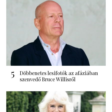
5
Döbbenetes lesifotók az afáziában
szenvedő Bruce Willisről