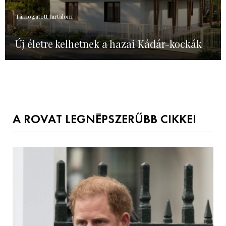
Támogatott tartalom
Új életre kelhetnek a hazai Kádár-kockák
A ROVAT LEGNÉPSZERŰBB CIKKEI