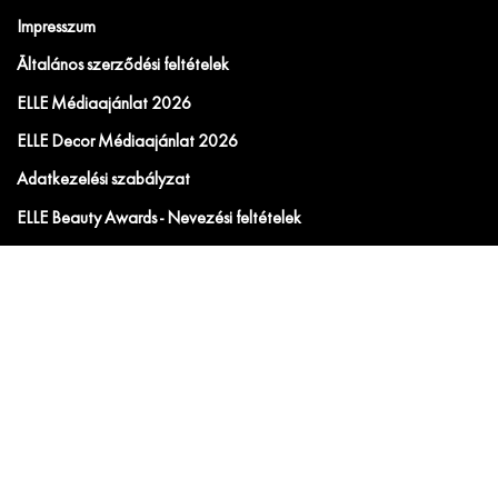
Impresszum
Általános szerződési feltételek
ELLE Médiaajánlat 2026
ELLE Decor Médiaajánlat 2026
Adatkezelési szabályzat
ELLE Beauty Awards - Nevezési feltételek
ELLE Beauty Awards - Adatkezelési tájékoztató.
SZABÁLYZAT a jogellenes tartalmú hozzászólások elleni
fellépésről
JÁTÉKSZABÁLYZAT a „Elle Beauty Awards 2026"
nyereményjátékhoz
JÁTÉKSZABÁLYZAT „SoMe ELLE - Calvin Klein”
nyereményjátékhoz