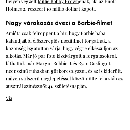
helyen végzett
Millie Bobby Brown
énak, aki az Enola
Holmes 2. részéért 10 millió dollárt kapott.
Nagy várakozás övezi a Barbie-filmet
Amióta csak felröppent a hír, hogy Barbie baba
kalandjaiból élőszereplős mozifilmet forgatnak, a
közönség izgatottan várja, hogy végre elkészüljön az
alkotás. Már jó pár
fotó kiszivárgott a forgatásokról
,
láthattuk már Margot Robbie-t és Ryan Goslingot
neonszínű ruhákban görkorcsolyázni, és az is kiderült,
milyen stílszerű meglepetéssel
köszöntötte fel a stáb
az
ausztrál színésznőt 41. születésnapján.
Via