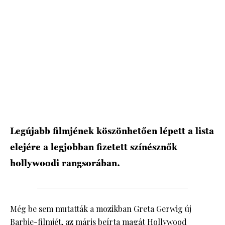
HÍRLEVÉL
Legújabb filmjének köszönhetően lépett a lista
elejére a legjobban fizetett színésznők
hollywoodi rangsorában.
Még be sem mutatták a mozikban Greta Gerwig új
Barbie-filmjét, az máris beírta magát Hollywood