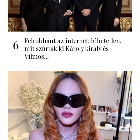
Felrobbant az internet: hihetetlen,
6
mit szúrtak ki Károly király és
Vilmos...