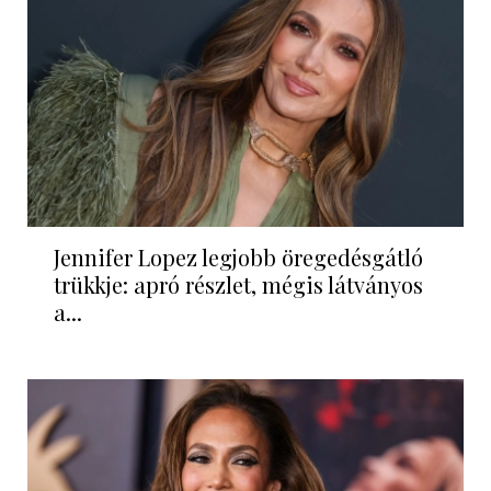
Jennifer Lopez legjobb öregedésgátló
trükkje: apró részlet, mégis látványos
a...