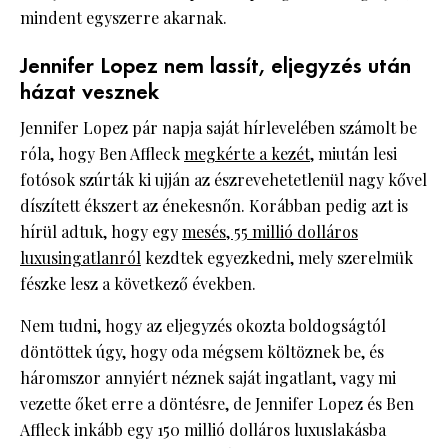
mindent egyszerre akarnak.
Jennifer Lopez nem lassít, eljegyzés után
házat vesznek
Jennifer Lopez pár napja saját hírlevelében számolt be
róla, hogy Ben Affleck
megkérte a kezét
, miután lesi
fotósok szúrták ki ujján az észrevehetetlenül nagy kővel
díszített ékszert az énekesnőn. Korábban pedig azt is
hírül adtuk, hogy egy
mesés, 55 millió dolláros
luxusingatlanról
kezdtek egyezkedni, mely szerelmük
fészke lesz a következő években.
Nem tudni, hogy az eljegyzés okozta boldogságtól
döntöttek úgy, hogy oda mégsem költöznek be, és
háromszor annyiért néznek saját ingatlant, vagy mi
vezette őket erre a döntésre, de Jennifer Lopez és Ben
Affleck inkább egy 150 millió dolláros luxuslakásba