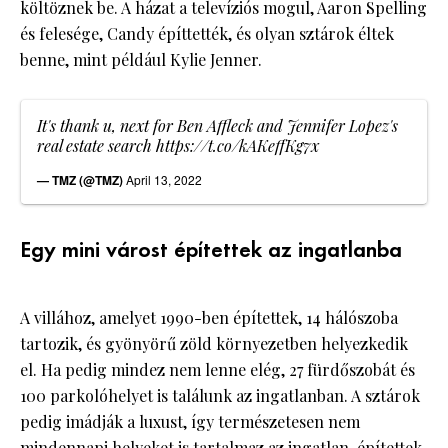
költöznek be. A házat a televíziós mogul, Aaron Spelling
és felesége, Candy építtették, és olyan sztárok éltek
benne, mint például Kylie Jenner.
It's thank u, next for Ben Affleck and Jennifer Lopez's
real estate search
https://t.co/kAKeffKg7x
— TMZ (@TMZ)
April 13, 2022
Egy mini várost építettek az ingatlanba
A villához, amelyet 1990-ben építettek, 14 hálószoba
tartozik, és gyönyörű zöld környezetben helyezkedik
el. Ha pedig mindez nem lenne elég, 27 fürdőszobát és
100 parkolóhelyet is találunk az ingatlanban. A sztárok
pedig imádják a luxust, így természetesen nem
mindennapi helyeket is tartalmaz az ingatlan, építettek