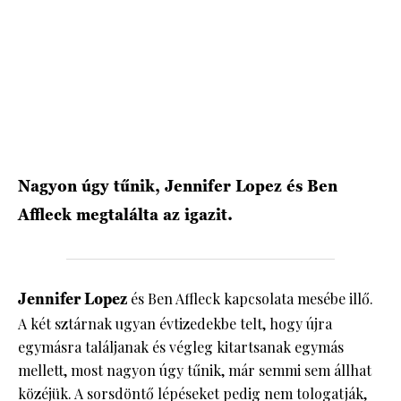
HÍRLEVÉL
Nagyon úgy tűnik, Jennifer Lopez és Ben
Affleck megtalálta az igazit.
Jennifer Lopez
és Ben Affleck kapcsolata mesébe illő.
A két sztárnak ugyan évtizedekbe telt, hogy újra
egymásra találjanak és végleg kitartsanak egymás
mellett, most nagyon úgy tűnik, már semmi sem állhat
közéjük. A sorsdöntő lépéseket pedig nem tologatják,