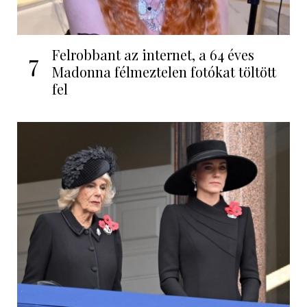
Felrobbant az internet, a 64 éves
7
Madonna félmeztelen fotókat töltött
fel