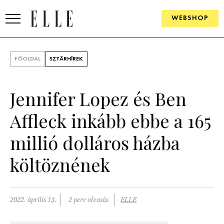
WEBSHOP
DIVAT
FŐOLDAL
SZTÁRHÍREK
ELLE DIGITAL
Jennifer Lopez és Ben
GOURMET AWARDS
Affleck inkább ebbe a 165
SZÉPSÉG
millió dolláros házba
KULTÚRA
költöznének
PSZICHÉ
ÉLETMÓD
2022. április 13.
2 perc olvasás
ELLE
PÁRKAPCSOLAT