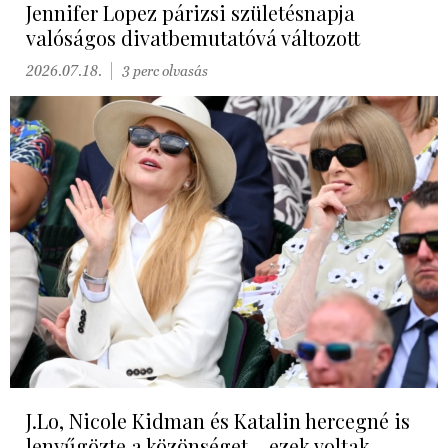
Jennifer Lopez párizsi születésnapja
valóságos divatbemutatóvá változott
2026.07.18.
3 perc olvasás
J.Lo, Nicole Kidman és Katalin hercegné is
lenyűgözte a közönséget – ezek voltak