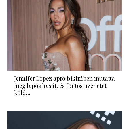
Jennifer Lopez apró bikiniben mutatta
meg lapos hasát, és fontos üzenetet
küld...