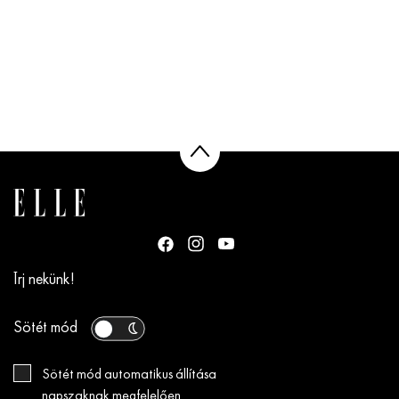
Írj nekünk!
Sötét mód
Sötét mód automatikus állítása
napszaknak megfelelően