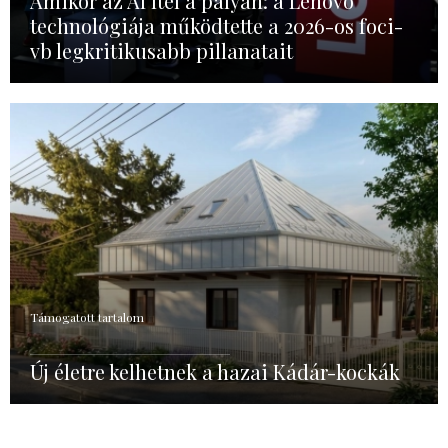
Amikor az AI ítél a pályán: a Lenovo
technológiája működtette a 2026-os foci-
vb legkritikusabb pillanatait
Támogatott tartalom
Új életre kelhetnek a hazai Kádár-kockák