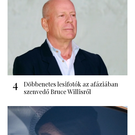
4
Döbbenetes lesifotók az afáziában
szenvedő Bruce Willisről