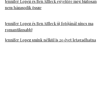
Jennifer Lopez és Ben Affleck egyelőre még biztosan
nem házasodik össze
Jennifer Lopez és Ben Affleck új fotójánál nincs ma
romantikusabb!
Jennifer Lopez smink nélkül is 20 évet letagadhatna