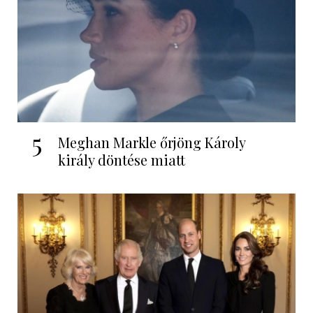
5
Meghan Markle őrjöng Károly
király döntése miatt