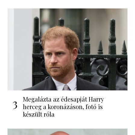
Megalázta az édesapját Harry
3
herceg a koronázáson, fotó is
készült róla