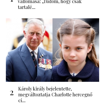
vallomása: „Tudom, hogy csak
tartalé...
Károly király bejelentette,
2
megváltoztatja Charlotte hercegnő
cí...