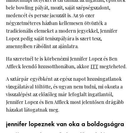
bele bowling pályát, mozit, saját szépségszalont,
medencét és persze jacuzzit is. Az 56 ezer
négyzetméteres házban kellemesen ötvözték a
tradicionális elemeket a modern jegyekkel, Jennifer
Lopez pedig saját teniszpályára is szert tesz,
amennyiben rábólint az ajánlatra.
Ha szeretnél te is körbenézni Jennifer Lopez és Ben
Affleck leendő luxusotthonában, akkor
ITT
megteheted.
A sztárpár egyébként az egész napot luxusingatlanok
vizsgálatával töltötte, és ugyan nem tudni, mi okozta a
visszalépést az előzőleg már lefoglalt ingatlantól,
Jennifer Lopez és Ben Affleck most jelentősen drágább
házakat látogatnak meg.
jennifer lopeznek van oka a boldogságra