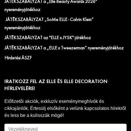
JÁTÉKSZABÁLYZAT a „Elle Beauty Awards 2026"
nyereményjátékhoz
JÁTÉKSZABÁLYZAT „SoMe ELLE - Calvin Klein”
nyereményjátékhoz
JÁTÉKSZABÁLYZAT az "ELLE x JYSK" játékhoz
JÁTÉKSZABÁLYZAT a „ELLE x Tweezerman” nyereményjátékhoz
Hirdetési ÁSZF
IRATKOZZ FEL AZ ELLE ÉS ELLE DECORATION
HÍRLEVELÉRE!
Előfizetői akciók, exkluzív eseménymeghívók és
cikkajánlók. Értesülj elsőként a velünk kapcsolatos hírekről
és less be a kulisszák mögé!