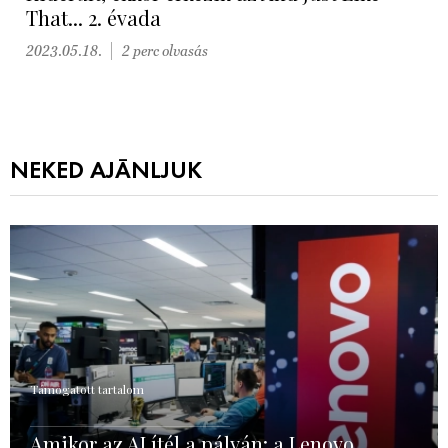
That... 2. évada
2023.05.18.
2 perc olvasás
NEKED AJÁNLJUK
Támogatott tartalom
Amikor az AI ítél a pályán: a Lenovo