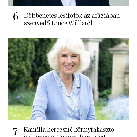
6
Döbbenetes lesifotók az afáziában
szenvedő Bruce Willisről
7
Kamilla hercegné könnyfakasztó
vallomása: „Tudom, hogy csak...