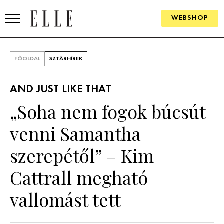
WEBSHOP
DIVAT
FŐOLDAL
SZTÁRHÍREK
ELLE DIGITAL
AND JUST LIKE THAT
GOURMET AWARDS
„Soha nem fogok búcsút
SZÉPSÉG
venni Samantha
KULTÚRA
szerepétől” – Kim
PSZICHÉ
Cattrall megható
vallomást tett
ÉLETMÓD
PÁRKAPCSOLAT