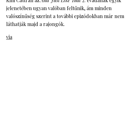
Kim Cattrall az
And Just Like That
2. évadának egyik
jelenetében ugyan valóban feltűnik, ám minden
valószínűség szerint a további epizódokban már nem
láthatják majd a rajongók.
via