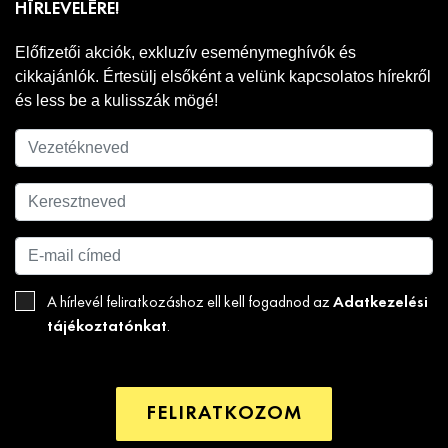
HÍRLEVELÉRE!
Előfizetői akciók, exkluzív eseménymeghívók és
cikkajánlók. Értesülj elsőként a velünk kapcsolatos hírekről
és less be a kulisszák mögé!
Adatkezelési
A hírlevél feliratkozáshoz ell kell fogadnod az
tájékoztatónkat
.
FELIRATKOZOM