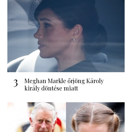
3
Meghan Markle őrjöng Károly
király döntése miatt