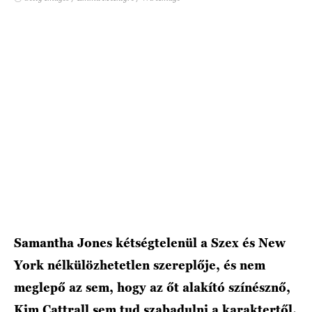
HÍRLEVÉL
Samantha Jones kétségtelenül a Szex és New
York nélkülözhetetlen szereplője, és nem
meglepő az sem, hogy az őt alakító színésznő,
Kim Cattrall sem tud szabadulni a karaktertől.