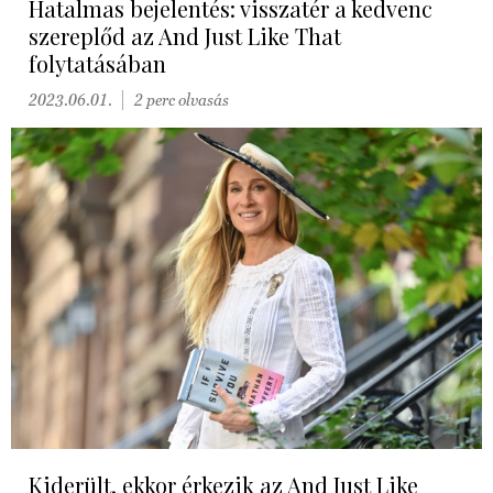
Hatalmas bejelentés: visszatér a kedvenc
szereplőd az And Just Like That
folytatásában
2023.06.01.
2 perc olvasás
Kiderült, ekkor érkezik az And Just Like