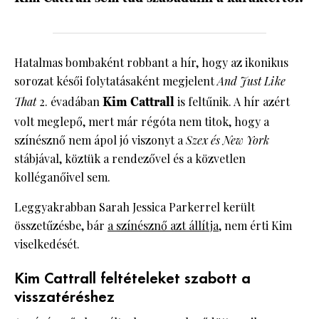
Hatalmas bombaként robbant a hír, hogy az ikonikus
sorozat késői folytatásaként megjelent
And Just Like
That
2. évadában
Kim Cattrall
is feltűnik. A hír azért
volt meglepő, mert már régóta nem titok, hogy a
színésznő nem ápol jó viszonyt a
Szex és New York
stábjával, köztük a rendezővel és a közvetlen
kolléganőivel sem.
Leggyakrabban Sarah Jessica Parkerrel került
összetűzésbe, bár
a színésznő azt állítja
, nem érti Kim
viselkedését.
Kim Cattrall feltételeket szabott a
visszatéréshez