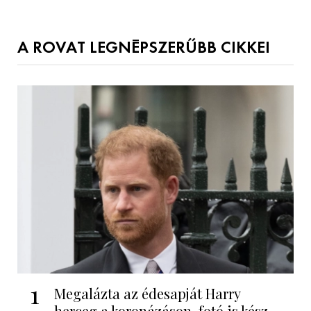
A ROVAT LEGNÉPSZERŰBB CIKKEI
1
Megalázta az édesapját Harry
herceg a koronázáson, fotó is kész...