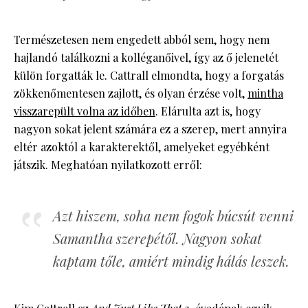
Természetesen nem engedett abból sem, hogy nem
hajlandó találkozni a kolléganőivel, így az ő jelenetét
külön forgatták le. Cattrall elmondta, hogy a forgatás
zökkenőmentesen zajlott, és olyan érzése volt,
mintha
visszarepült volna az időben
. Elárulta azt is, hogy
nagyon sokat jelent számára ez a szerep, mert annyira
eltér azoktól a karakterektől, amelyeket egyébként
játszik. Meghatóan nyilatkozott erről:
Azt hiszem, soha nem fogok búcsút venni
Samantha szerepétől. Nagyon sokat
kaptam tőle, amiért mindig hálás leszek.