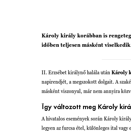
Károly király korábban is rengeteg
időben teljesen másként viselkedik
II. Erzsébet királynő halála után
Károly k
napirendjét, a megszokott dolgait. A szak
másként viszonyul, már nem annyira közv
Így változott meg Károly kirá
A hivatalos események során Károly király
legyen az furcsa étel, különleges ital vag