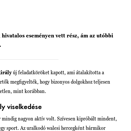
 hivatalos eseményen vett rész, ám az utóbbi
.
irály
új feladatköröket kapott, ami átalakította a
értők megfigyelték, hogy bizonyos dolgokhoz teljesen
etlen, mint korábban.
ly viselkedése
 mindig nagyon aktív volt. Szívesen kipróbált mindent,
y egy sport. Az uralkodó walesi hercegként bármikor