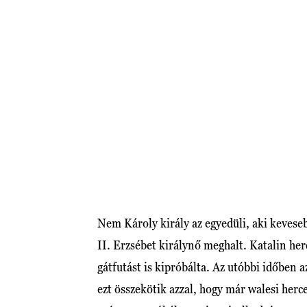
Nem Károly király az egyedüli, aki kevese
II. Erzsébet királynő meghalt. Katalin he
gátfutást is kipróbálta. Az utóbbi időben a
ezt összekötik azzal, hogy már walesi herc