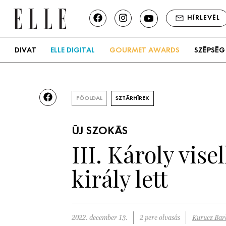
HÍRLEVÉL
DIVAT
ELLE DIGITAL
GOURMET AWARDS
SZÉPSÉG
FŐOLDAL
SZTÁRHÍREK
ÚJ SZOKÁS
III. Károly vis
király lett
2022. december 13.
2 perc olvasás
Kurucz Bar