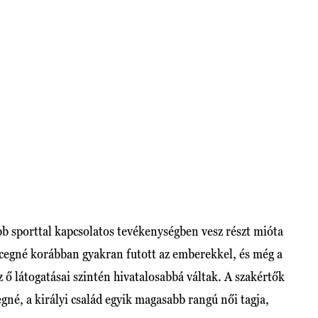
bb sporttal kapcsolatos tevékenységben vesz részt mióta
rcegné korábban gyakran futott az emberekkel, és még a
z ő látogatásai szintén hivatalosabbá váltak. A szakértők
egné, a királyi család egyik magasabb rangú női tagja,