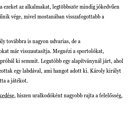
dta ezeket az alkalmakat, legtöbbször mindig jókedvűen
űnik vége, mivel mostanában visszafogottabb a
ly továbbra is nagyon udvarias, de a
kat már visszautasítja. Megnézi a sportolókat,
próbál ki semmit. Legutóbb egy alapítványnál járt, ahol
ottak egy labdával, ami hangot adott ki. Károly királyt
tta a játékot.
lkedése
, hiszen uralkodóként nagyobb rajta a felelősség,