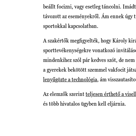
beállt focizni, vagy esetleg táncolni. Imá
távozott az eseményekről. Ám ennek úgy t
sportokkal kapcsolatban.
A szakértők megfigyelték, hogy Károly kirá
sporttevékenységekre vonatkozó invitáláso
mindenkihez szól pár kedves szót, de nem 
a gyerekek bekötött szemmel vakfocit játsz
lenyűgözte a technológia
, ám visszautasíto
Az elemzők szerint
teljesen érthető a vise
és több hivatalos ügyben kell eljárnia.