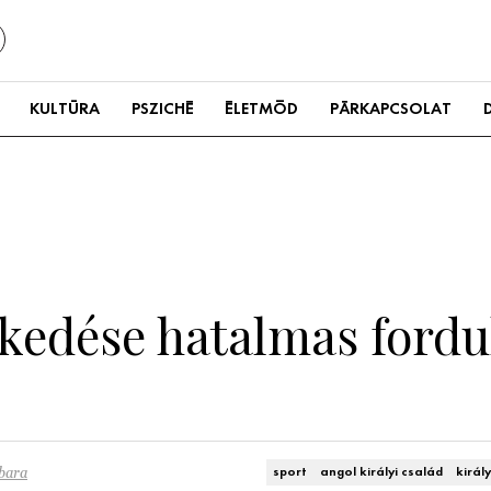
KULTÚRA
PSZICHÉ
ÉLETMÓD
PÁRKAPCSOLAT
elkedése hatalmas fordu
bara
sport
angol királyi család
királ