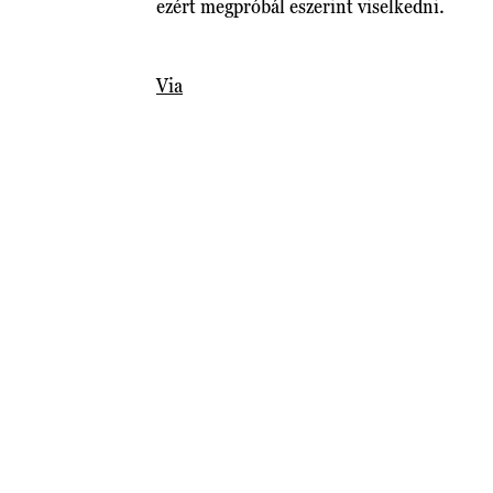
ezért megpróbál eszerint viselkedni.
Via