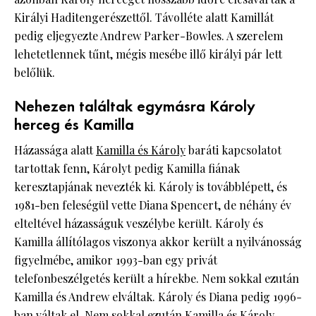
Királyi Haditengerészettől. Távolléte alatt Kamillát
pedig eljegyezte Andrew Parker-Bowles. A szerelem
lehetetlennek tűnt, mégis mesébe illő királyi pár lett
belőlük.
Nehezen találtak egymásra Károly
herceg és Kamilla
Házassága alatt
Kamilla és Károly
baráti kapcsolatot
tartottak fenn, Károlyt pedig Kamilla fiának
keresztapjának nevezték ki. Károly is továbblépett, és
1981-ben feleségül vette Diana Spencert, de néhány év
elteltével házasságuk veszélybe került. Károly és
Kamilla állítólagos viszonya akkor került a nyilvánosság
figyelmébe, amikor 1993-ban egy privát
telefonbeszélgetés került a hírekbe. Nem sokkal ezután
Kamilla és Andrew elváltak. Károly és Diana pedig 1996-
ban váltak el. Nem sokkal ezután Kamilla és Károly