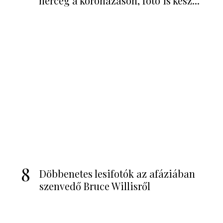
6
Felrobbant az internet: hihetetlen,
mit szúrtak ki Károly király és...