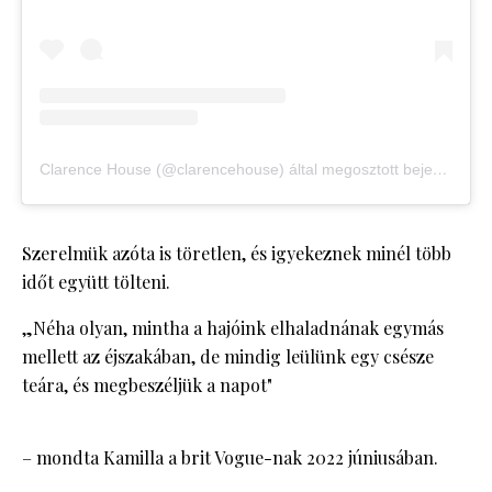
Clarence House (@clarencehouse) által megosztott bejegyzés
Szerelmük azóta is töretlen, és igyekeznek minél több
időt együtt tölteni.
„Néha olyan, mintha a hajóink elhaladnának egymás
mellett az éjszakában, de mindig leülünk egy csésze
teára, és megbeszéljük a napot"
– mondta Kamilla a brit Vogue-nak 2022 júniusában.