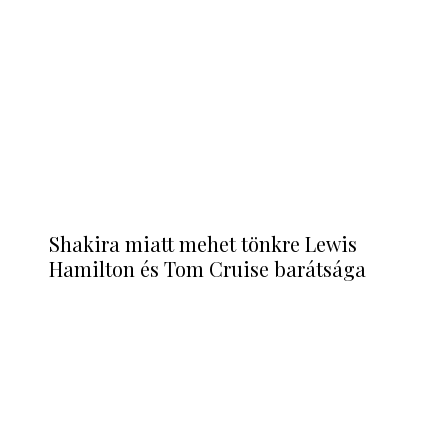
Katalin hercegné megható módon
emlékezett meg Diana hercegnéről
Izgalmas dolgot vettek észre a
rajongók Vilmos herceg legújabb fot...