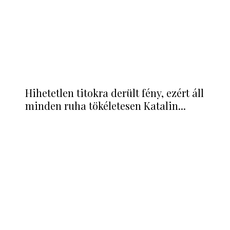
Shakira miatt mehet tönkre Lewis
Hamilton és Tom Cruise barátsága