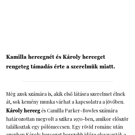
HÍRLEVÉL
Kamilla hercegnét és Károly herceget
rengeteg támadás érte a szerelmük miatt.
Még azok számára is, akik első látásra szerelmet élnek
át, sok kemény munka várhat a kapcsolatra a jövőben.
Károly herceg
és Camilla Parker-Bowles számára
határozottan megvolt a szikra 1970-ben, amikor először
találkoztak egy pólómeccsen. Egy rövid románc után
azonban Károly herceget hosszabb időre elcsavarták a