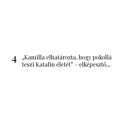
2
Károly király bejelentette,
megváltoztatja Charlotte hercegn...
3
Meghan Markle őrjöng Károly
király döntése miatt