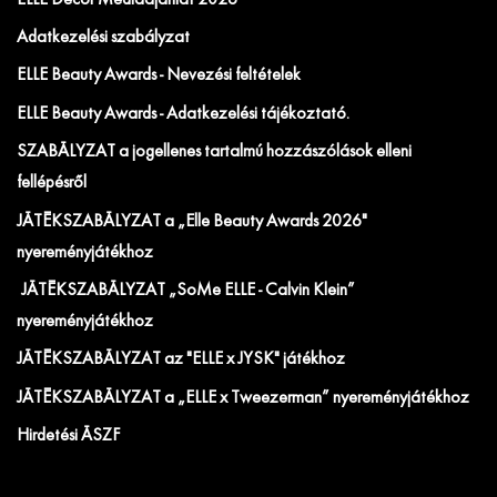
Írj nekünk!
Sötét mód
Sötét mód automatikus állítása
napszaknak megfelelően
INFORMÁCIÓK
JÁTÉKSZABÁLYZAT az „ELLE x Disney+” nyereményjátékhoz