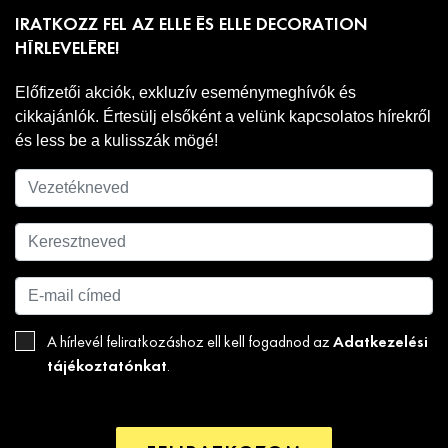
Impresszum
Általános szerződési feltételek
ELLE Médiaajánlat 2026
ELLE Decor Médiaajánlat 2026
Adatkezelési szabályzat
ELLE Beauty Awards - Nevezési feltételek
ELLE Beauty Awards - Adatkezelési tájékoztató.
SZABÁLYZAT a jogellenes tartalmú hozzászólások elleni
fellépésről
JÁTÉKSZABÁLYZAT a „Elle Beauty Awards 2026"
nyereményjátékhoz
JÁTÉKSZABÁLYZAT „SoMe ELLE - Calvin Klein”
nyereményjátékhoz
JÁTÉKSZABÁLYZAT az "ELLE x JYSK" játékhoz