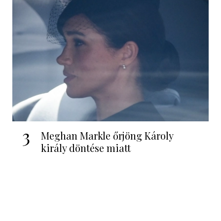
1
Felrobbant az internet, a 64 éves
Madonna félmeztelen fotókat tölt...