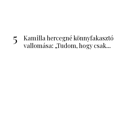
4
„Kamilla elhatározta, hogy pokollá
teszi Katalin életét” – elképesztő...