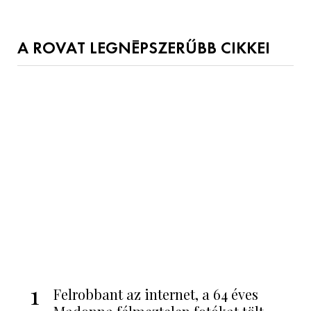
Támogatott tartalom
Miért nem tudjuk megunni még 20 év
után sem Az ördög Pradát visel filmeket?
Támogatott tartalom
Amikor az AI ítél a pályán: a Lenovo
technológiája működtette a 2026-os foci-