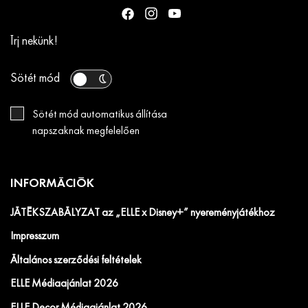
Gwyneth Paltrow elmondta, hogy Ben
Affleck és Brad Pitt milyen teljesítmé...