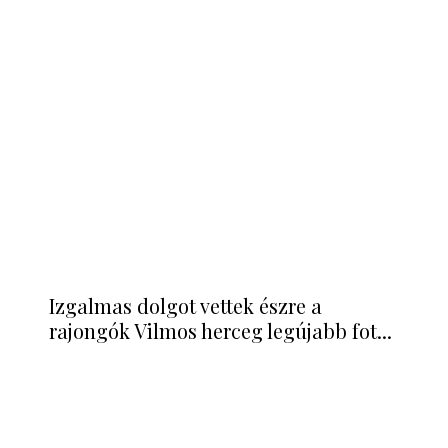
8
Döbbenetes lesifotók az afáziában
szenvedő Bruce Willisről
EZEK IS ÉRDEKELHETNEK