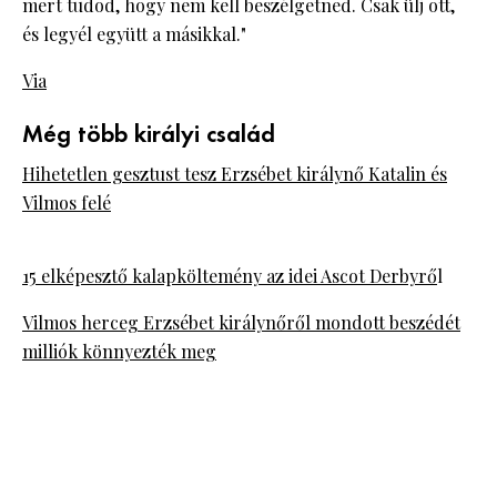
mert tudod, hogy nem kell beszélgetned. Csak ülj ott,
és legyél együtt a másikkal."
Via
Még több királyi család
Hihetetlen gesztust tesz Erzsébet királynő Katalin és
Vilmos felé
15 elképesztő kalapköltemény az idei Ascot Derbyrő
l
Vilmos herceg Erzsébet királynőről mondott beszédét
milliók könnyezték meg