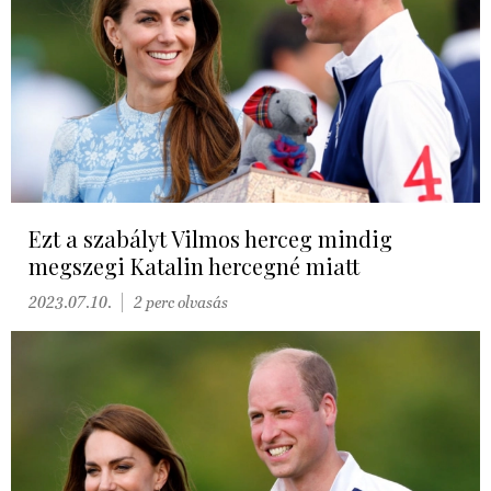
Ezt a szabályt Vilmos herceg mindig
megszegi Katalin hercegné miatt
2023.07.10.
2 perc olvasás