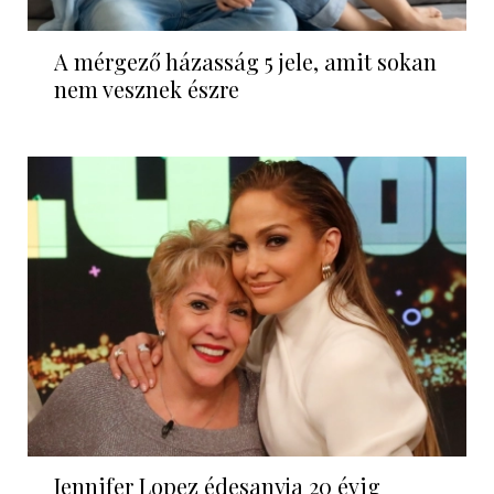
Vilmos herceg Diana hercegné
nyomdokaiba lép - a rajongók imádj...