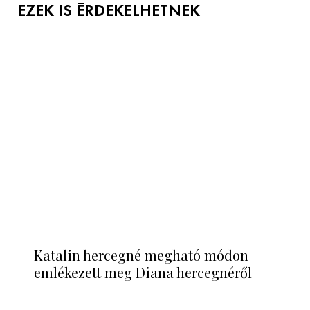
7
Megalázta az édesapját Harry
herceg a koronázáson, fotó is kész...