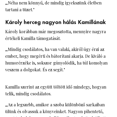
„Néha nem könnyű, de mindig igyekszünk életben
tartani a tüzet."
Károly herceg nagyon hálás Kamillának
Károly korábban már megosztotta, mennyire nagyra
értékeli Kamilla támogatását.
„Mindig csodálatos, ha van valaki, akiről úgy érzi az
ember, hogy megérti és bátorítani akarja. De kiváló a
humorérzéke is, sokszor gúnyolódik, ha túl komolyan
veszem a dolgokat. És ez segít."
Kamilla szerint az együtt töltött idő mindegy, hogyan
telik, mindig csodálatos.
„Az a legszebb, amikor a szoba különböző sarkaiban
ülünk és olvassuk a könyveinket. Nagyon pihentető,