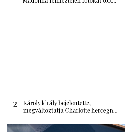
vb legkritikusabb pillanatait
A ROVAT LEGNÉPSZERŰBB CIKKEI