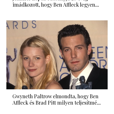
A mérgező házasság 5 jele, amit sokan
nem vesznek észre