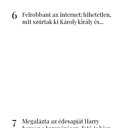
5
Kamilla hercegné könnyfakasztó
vallomása: „Tudom, hogy csak...