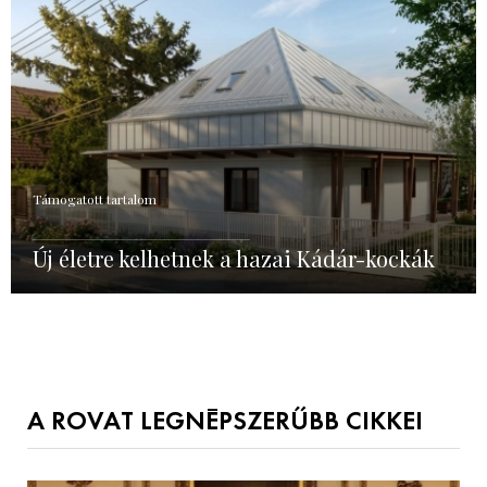
Támogatott tartalom
Új életre kelhetnek a hazai Kádár-kockák
A ROVAT LEGNÉPSZERŰBB CIKKEI