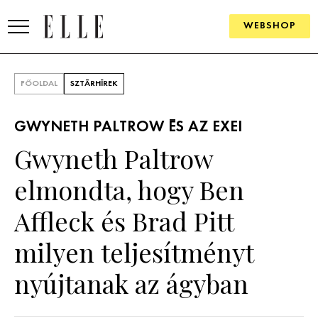
WEBSHOP
DIVAT
FŐOLDAL
SZTÁRHÍREK
ELLE DIGITAL
GWYNETH PALTROW ÉS AZ EXEI
GOURMET AWARDS
Gwyneth Paltrow
SZÉPSÉG
elmondta, hogy Ben
KULTÚRA
Affleck és Brad Pitt
PSZICHÉ
milyen teljesítményt
nyújtanak az ágyban
ÉLETMÓD
PÁRKAPCSOLAT