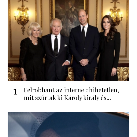
1
Felrobbant az internet: hihetetlen,
mit szúrtak ki Károly király és...