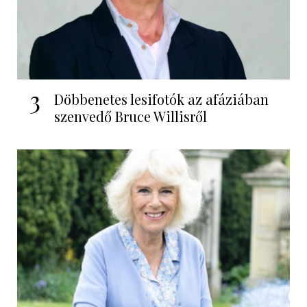
3
Döbbenetes lesifotók az afáziában
szenvedő Bruce Willisről