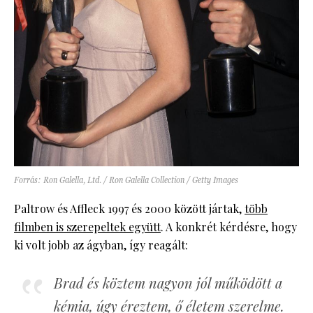
Forrás: Ron Galella, Ltd. / Ron Galella Collection / Getty Images
Paltrow és Affleck 1997 és 2000 között jártak,
több
filmben is szerepeltek együtt
. A konkrét kérdésre, hogy
ki volt jobb az ágyban, így reagált:
Brad és köztem nagyon jól működött a
kémia, úgy éreztem, ő életem szerelme.