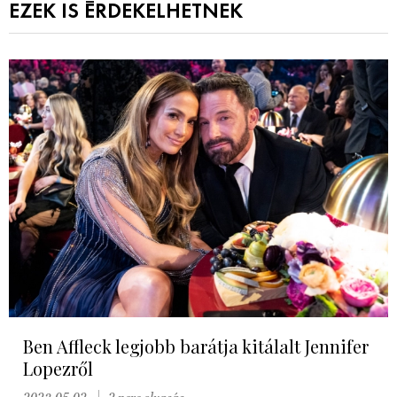
EZEK IS ÉRDEKELHETNEK
Ben Affleck legjobb barátja kitálalt Jennifer
Lopezről