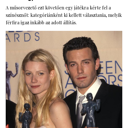
A műsorvezető ezt követően egy játékra kérte fel a
színésznőt: kategóriánként ki kellett választania, melyik
férfira igaz inkább az adott állítás.