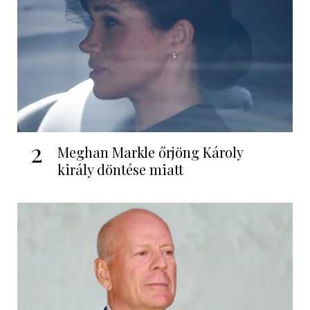
2
Meghan Markle őrjöng Károly
király döntése miatt