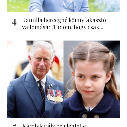
4
Kamilla hercegné könnyfakasztó
vallomása: „Tudom, hogy csak...
5
Károly király bejelentette,