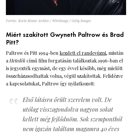
Forrás: Kevin Mazur Archive / WireImage / Getty Images
Miért szakított Gwyneth Paltrow és Brad
Pitt?
Paltrow és Pitt 1994-ben
kezdett el randevúzni
, miután
a
Hetedik
című film forgatásán találkoztak.1996-ban el
is jegyezték egymást, de egy évvel később, még mielőtt
összeházasodhattak volna, végül szakítottak. Felidézve
a kapcsolatukat, Paltrow így nyilatkozott:
Első látásra őrült szerelem volt. De
utólag visszagondolva nagyon sokat
kellett még fejlődnöm. Sok szempontból
nem igazán találtam magamra 40 éves