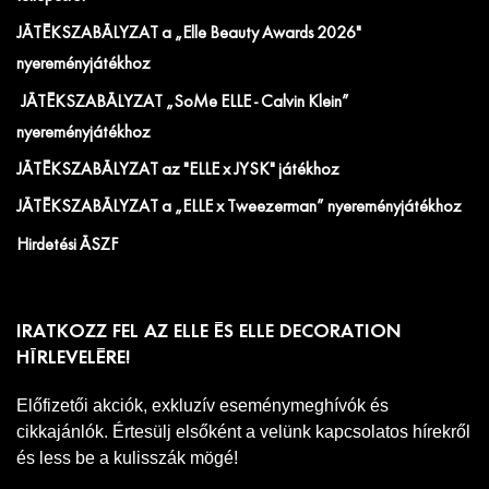
JÁTÉKSZABÁLYZAT a „Elle Beauty Awards 2026"
nyereményjátékhoz
JÁTÉKSZABÁLYZAT „SoMe ELLE - Calvin Klein”
nyereményjátékhoz
JÁTÉKSZABÁLYZAT az "ELLE x JYSK" játékhoz
JÁTÉKSZABÁLYZAT a „ELLE x Tweezerman” nyereményjátékhoz
Hirdetési ÁSZF
IRATKOZZ FEL AZ ELLE ÉS ELLE DECORATION
HÍRLEVELÉRE!
Előfizetői akciók, exkluzív eseménymeghívók és
cikkajánlók. Értesülj elsőként a velünk kapcsolatos hírekről
és less be a kulisszák mögé!