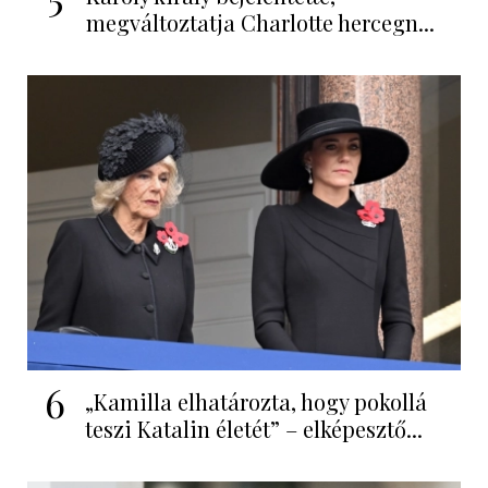
megváltoztatja Charlotte hercegn...
6
„Kamilla elhatározta, hogy pokollá
teszi Katalin életét” – elképesztő...