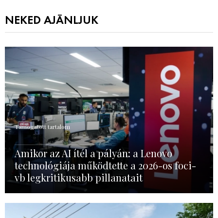
NEKED AJÁNLJUK
Támogatott tartalom
Amikor az AI ítél a pályán: a Lenovo
technológiája működtette a 2026-os foci-
vb legkritikusabb pillanatait