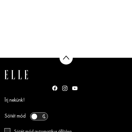
Írj nekünk!
Sötét mód
Sötét mód automatikus állítása