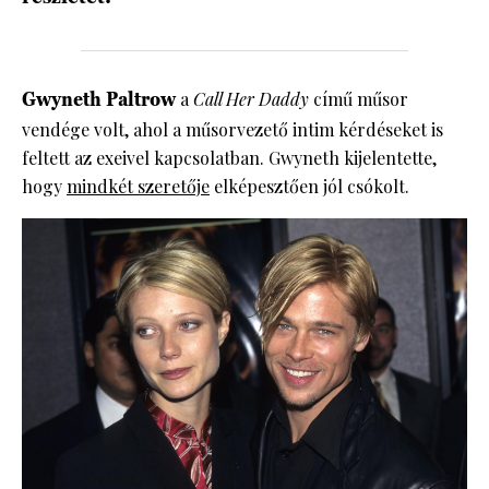
Gwyneth Paltrow
a
Call Her Daddy
című műsor
vendége volt, ahol a műsorvezető intim kérdéseket is
feltett az exeivel kapcsolatban. Gwyneth kijelentette,
hogy
mindkét szeretője
elképesztően jól csókolt.