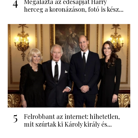
4
Megalázta az édesapját Harry
herceg a koronázáson, fotó is kész...
5
Felrobbant az internet: hihetetlen,
mit szúrtak ki Károly király és...