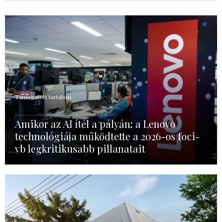
Támogatott tartalom
Amikor az AI ítél a pályán: a Lenovo
technológiája működtette a 2026-os foci-
vb legkritikusabb pillanatait