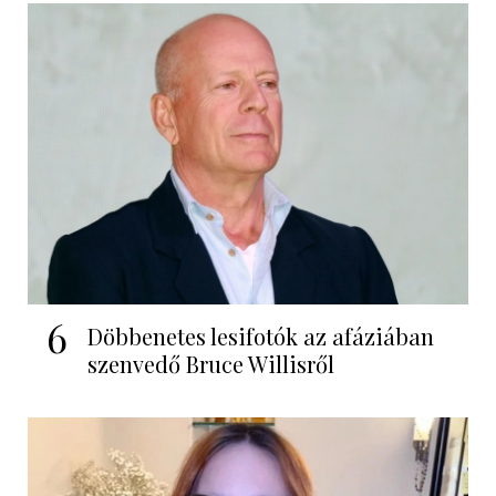
6
Döbbenetes lesifotók az afáziában
szenvedő Bruce Willisről