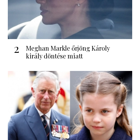
2
Meghan Markle őrjöng Károly
király döntése miatt