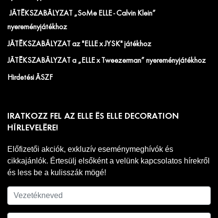
JÁTÉKSZABÁLYZAT „SoMe ELLE - Calvin Klein”
nyereményjátékhoz
JÁTÉKSZABÁLYZAT az "ELLE x JYSK" játékhoz
JÁTÉKSZABÁLYZAT a „ELLE x Tweezerman” nyereményjátékhoz
Hirdetési ÁSZF
IRATKOZZ FEL AZ ELLE ÉS ELLE DECORATION
HÍRLEVELÉRE!
Előfizetői akciók, exkluzív eseménymeghívók és
cikkajánlók. Értesülj elsőként a velünk kapcsolatos hírekről
és less be a kulisszák mögé!