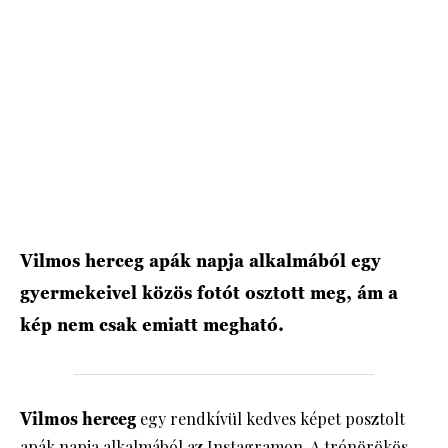
HÍRLEVÉL
Vilmos herceg apák napja alkalmából egy
gyermekeivel közös fotót osztott meg, ám a
kép nem csak emiatt megható.
Vilmos herceg
egy rendkívül kedves képet posztolt
apák napja alkalmából az Instagramon. A trónörökös