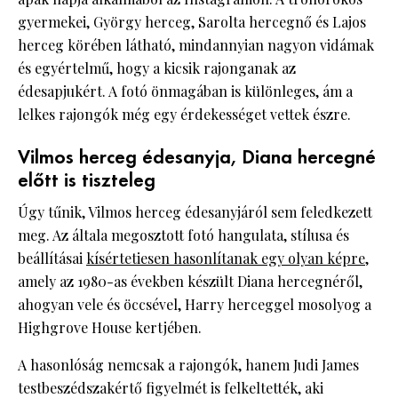
gyermekei, György herceg, Sarolta hercegnő és Lajos
herceg körében látható, mindannyian nagyon vidámak
és egyértelmű, hogy a kicsik rajonganak az
édesapjukért. A fotó önmagában is különleges, ám a
lelkes rajongók még egy érdekességet vettek észre.
Vilmos herceg édesanyja, Diana hercegné
előtt is tiszteleg
Úgy tűnik, Vilmos herceg édesanyjáról sem feledkezett
meg. Az általa megosztott fotó hangulata, stílusa és
beállításai
kísértetiesen hasonlítanak egy olyan képre
,
amely az 1980-as években készült Diana hercegnéről,
ahogyan vele és öccsével, Harry herceggel mosolyog a
Highgrove House kertjében.
A hasonlóság nemcsak a rajongók, hanem Judi James
testbeszédszakértő figyelmét is felkeltették, aki