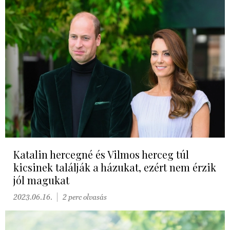
Katalin hercegné és Vilmos herceg túl
kicsinek találják a házukat, ezért nem érzik
jól magukat
2023.06.16.
2 perc olvasás