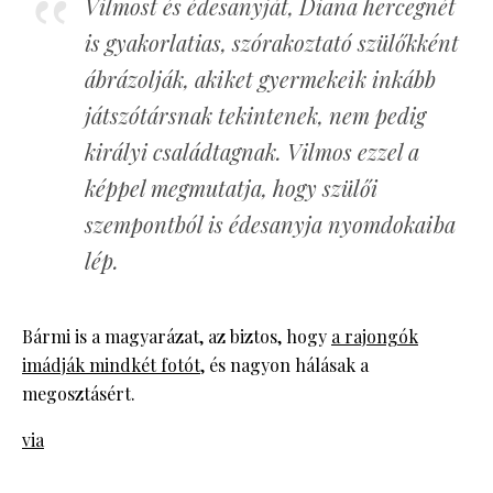
Vilmost és édesanyját, Diana hercegnét
is gyakorlatias, szórakoztató szülőkként
ábrázolják, akiket gyermekeik inkább
játszótársnak tekintenek, nem pedig
királyi családtagnak. Vilmos ezzel a
képpel megmutatja, hogy szülői
szempontból is édesanyja nyomdokaiba
lép.
Bármi is a magyarázat, az biztos, hogy
a rajongók
imádják mindkét fotót
, és nagyon hálásak a
megosztásért.
via