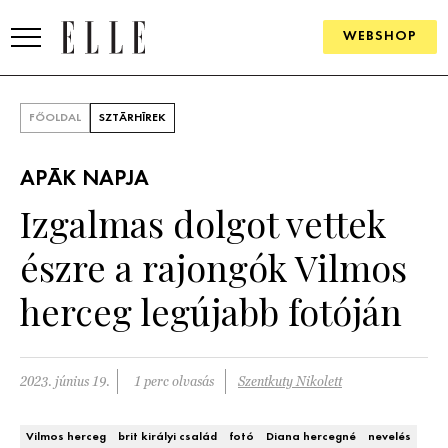
WEBSHOP
DIVAT
FŐOLDAL
SZTÁRHÍREK
ELLE DIGITAL
APÁK NAPJA
GOURMET AWARDS
Izgalmas dolgot vettek
SZÉPSÉG
észre a rajongók Vilmos
KULTÚRA
herceg legújabb fotóján
PSZICHÉ
2023. június 19.
1 perc olvasás
Szentkuty Nikolett
ÉLETMÓD
PÁRKAPCSOLAT
Vilmos herceg
brit királyi család
fotó
Diana hercegné
nevelés