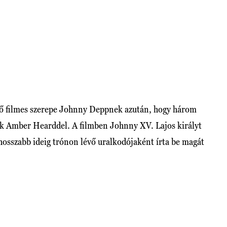
lső filmes szerepe Johnny Deppnek azután, hogy három
suk Amber Hearddel. A filmben Johnny XV. Lajos királyt
ghosszabb ideig trónon lévő uralkodójaként írta be magát