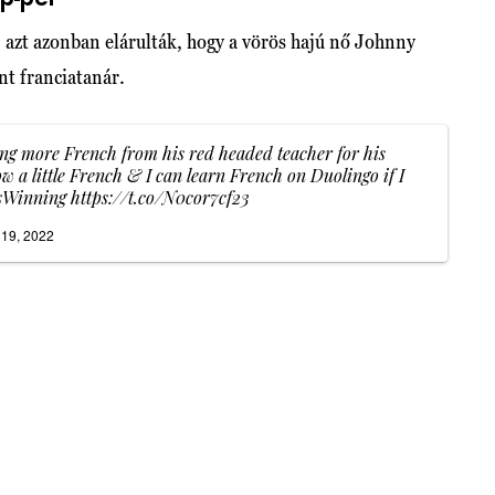
 azt azonban elárulták, hogy a vörös hajú nő Johnny
nt franciatanár.
ing more French from his red headed teacher for his
 a little French & I can learn French on Duolingo if I
sWinning
https://t.co/N0cor7cf23
 19, 2022