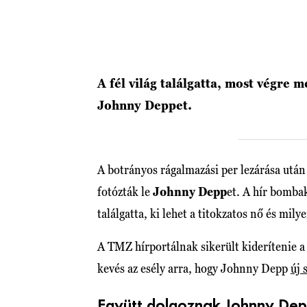
A fél világ találgatta, most végre 
Johnny Deppet.
A botrányos rágalmazási per lezárása utá
fotózták le
Johnny Depp
et. A hír bombak
találgatta, ki lehet a titokzatos nő és mily
A TMZ hírportálnak sikerült kiderítenie a n
kevés az esély arra, hogy Johnny Depp
új 
Együtt dolgoznak Johnny Dep