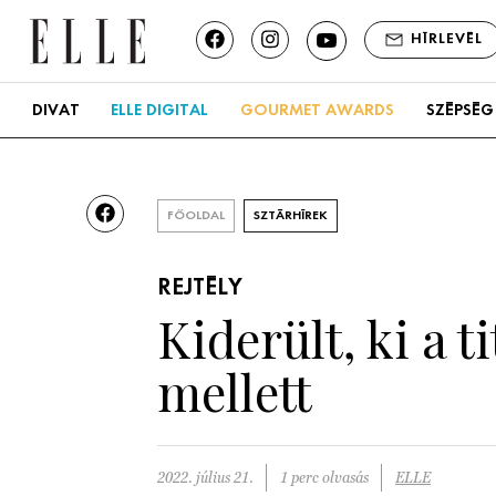
HÍRLEVÉL
DIVAT
ELLE DIGITAL
GOURMET AWARDS
SZÉPSÉG
FŐOLDAL
SZTÁRHÍREK
REJTÉLY
Kiderült, ki a 
mellett
2022. július 21.
1 perc olvasás
ELLE