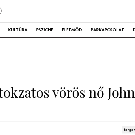
KULTÚRA
PSZICHÉ
ÉLETMÓD
PÁRKAPCSOLAT
titokzatos vörös nő Jo
forga