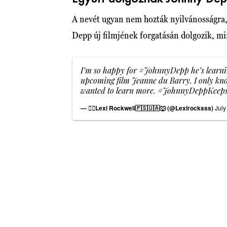
A nevét ugyan nem hozták nyilvánosságra,
Depp új filmjének forgatásán dolgozik, mi
I’m so happy for
#JohnnyDepp
he’s learn
upcoming film Jeanne du Barry. I only know
wanted to learn more.
#JohnnyDeppKeep
— 🏴‍☠️Lexi Rockwell🇵🇸🇺🇦🐺 (@Lexirocksss)
July