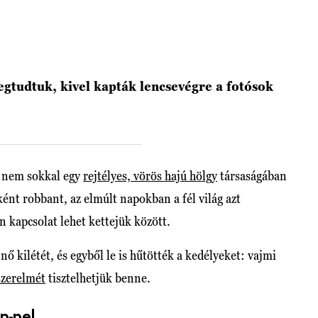
megtudtuk, kivel kapták lencsevégre a fotósok
n nem sokkal egy
rejtélyes, vörös hajú hölgy
társaságában
ént robbant, az elmúlt napokban a fél világ azt
en kapcsolat lehet kettejük között.
ő kilétét, és egyből le is hűtötték a kedélyeket: vajmi
szerelmét
tisztelhetjük benne.
p-pel