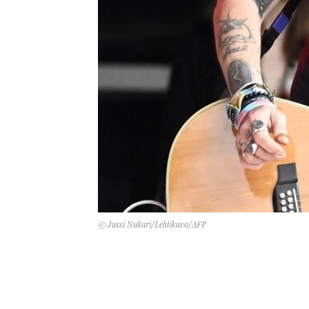
© Jussi Nukari/Lehtikuva/AFP