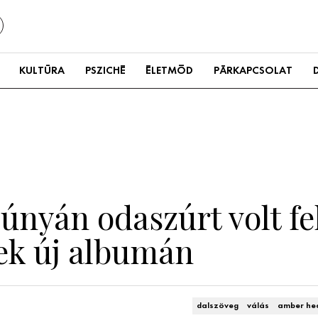
KULTÚRA
PSZICHÉ
ÉLETMÓD
PÁRKAPCSOLAT
únyán odaszúrt volt fe
k új albumán
dalszöveg
válás
amber he