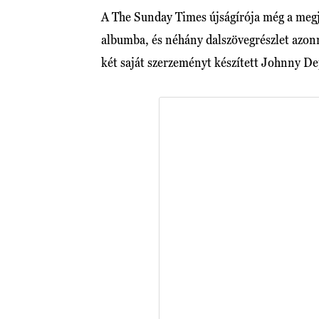
A The Sunday Times újságírója még a megj
albumba, és néhány dalszövegrészlet azonn
két saját szerzeményt készített Johnny Dep