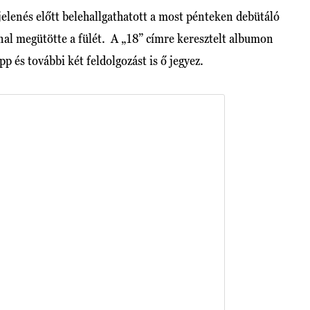
elenés előtt belehallgathatott a most pénteken debütáló
al megütötte a fülét. A „18” címre keresztelt albumon
p és további két feldolgozást is ő jegyez.