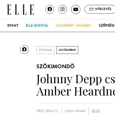
HÍRLEVÉL
DIVAT
ELLE DIGITAL
GOURMET AWARDS
SZÉPSÉG
FŐOLDAL
SZTÁRHÍREK
SZÓKIMONDÓ
Johnny Depp cs
Amber Heardne
2022. július 11.
2 perc olvasás
ELLE