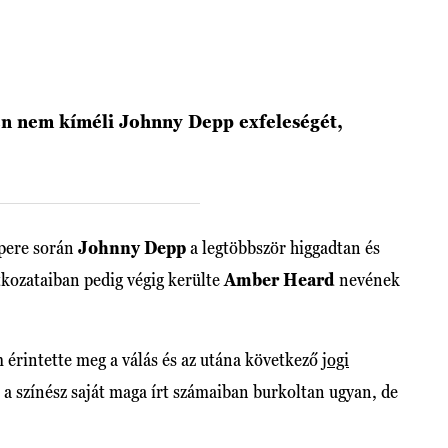
n nem kíméli Johnny Depp exfeleségét,
 pere során
Johnny Depp
a legtöbbször higgadtan és
atkozataiban pedig végig kerülte
Amber Heard
nevének
rintette meg a válás és az utána következő
jogi
 a színész saját maga írt számaiban burkoltan ugyan, de