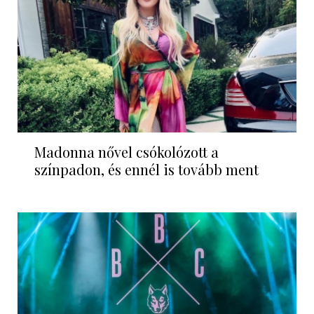
Madonna nővel csókolózott a
színpadon, és ennél is tovább ment