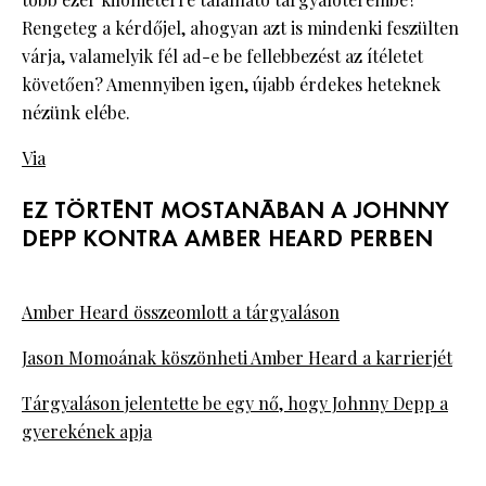
Rengeteg a kérdőjel, ahogyan azt is mindenki feszülten
várja, valamelyik fél ad-e be fellebbezést az ítéletet
követően? Amennyiben igen, újabb érdekes heteknek
nézünk elébe.
Via
EZ TÖRTÉNT MOSTANÁBAN A JOHNNY
DEPP KONTRA AMBER HEARD PERBEN
Amber Heard összeomlott a tárgyaláson
Jason Momoának köszönheti Amber Heard a karrierjét
Tárgyaláson jelentette be egy nő, hogy Johnny Depp a
gyerekének apja