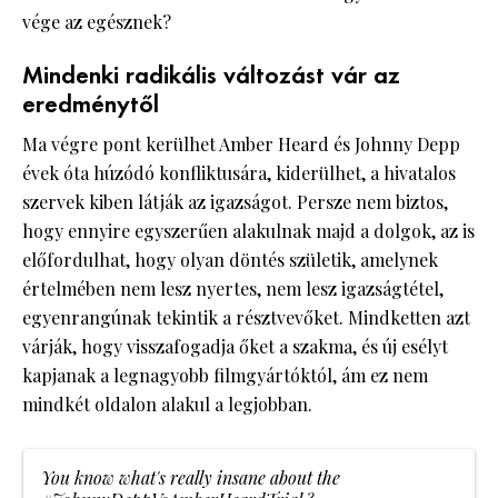
vége az egésznek?
Mindenki radikális változást vár az
eredménytől
Ma végre pont kerülhet Amber Heard és Johnny Depp
évek óta húzódó konfliktusára, kiderülhet, a hivatalos
szervek kiben látják az igazságot. Persze nem biztos,
hogy ennyire egyszerűen alakulnak majd a dolgok, az is
előfordulhat, hogy olyan döntés születik, amelynek
értelmében nem lesz nyertes, nem lesz igazságtétel,
egyenrangúnak tekintik a résztvevőket. Mindketten azt
várják, hogy visszafogadja őket a szakma, és új esélyt
kapjanak a legnagyobb filmgyártóktól, ám ez nem
mindkét oldalon alakul a legjobban.
You know what's really insane about the