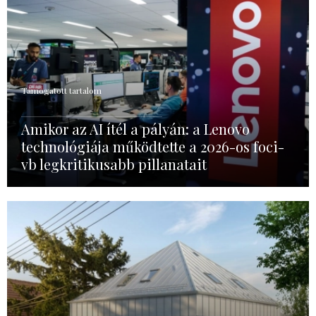
Támogatott tartalom
Amikor az AI ítél a pályán: a Lenovo
technológiája működtette a 2026-os foci-
vb legkritikusabb pillanatait