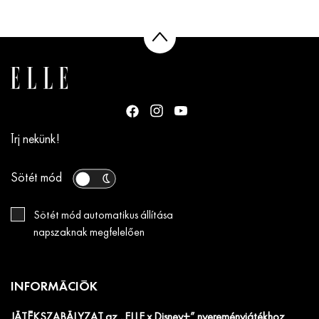
Írj nekünk!
Sötét mód
Sötét mód automatikus állítása
napszaknak megfelelően
INFORMÁCIÓK
JÁTÉKSZABÁLYZAT az „ELLE x Disney+” nyereményjátékhoz