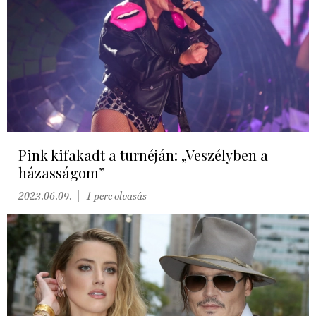
Pink kifakadt a turnéján: „Veszélyben a
házasságom”
2023.06.09.
1 perc olvasás