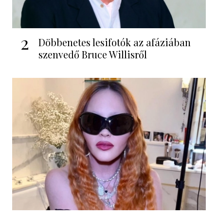
2
Döbbenetes lesifotók az afáziában
szenvedő Bruce Willisről