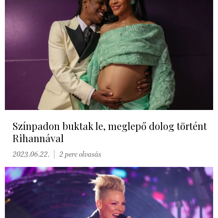
Színpadon buktak le, meglepő dolog történt
Rihannával
2023.06.22.
2 perc olvasás