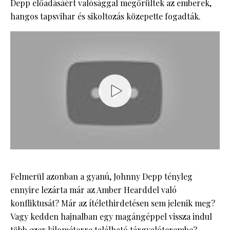
Depp előadásáért valósággal megőrültek az emberek,
hangos tapsvihar és sikoltozás közepette fogadták.
Felmerül azonban a gyanú, Johnny Depp tényleg
ennyire lezárta már az Amber Hearddel való
konfliktusát? Már az ítélethirdetésen sem jelenik meg?
Vagy kedden hajnalban egy magángéppel vissza indul
több ezer kilométerre található tárgyalóterembe?