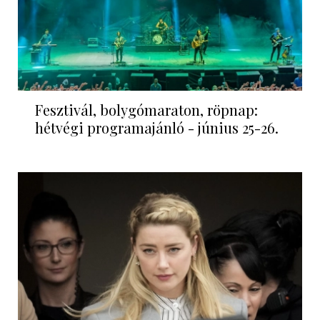
Fesztivál, bolygómaraton, röpnap:
hétvégi programajánló - június 25-26.