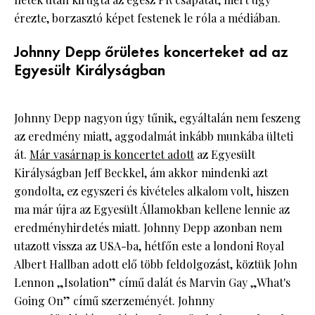
érezte, borzasztó képet festenek le róla a médiában.
Johnny Depp őrületes koncerteket ad az
Egyesült Királyságban
Johnny Depp nagyon úgy tűnik, egyáltalán nem feszeng
az eredmény miatt, aggodalmát inkább munkába ülteti
át.
Már vasárnap is koncertet adott
az Egyesült
Királyságban Jeff Beckkel, ám akkor mindenki azt
gondolta, ez egyszeri és kivételes alkalom volt, hiszen
ma már újra az Egyesült Államokban kellene lennie az
eredményhirdetés miatt. Johnny Depp azonban nem
utazott vissza az USA-ba, hétfőn este a londoni Royal
Albert Hallban adott elő több feldolgozást, köztük John
Lennon „Isolation” című dalát és Marvin Gay „What's
Going On” című szerzeményét. Johnny