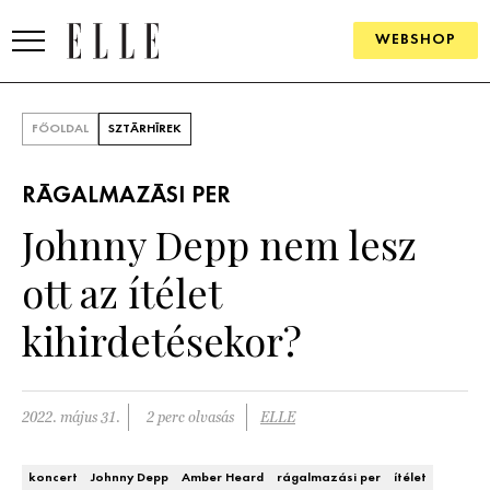
WEBSHOP
DIVAT
FŐOLDAL
SZTÁRHÍREK
ELLE DIGITAL
RÁGALMAZÁSI PER
GOURMET AWARDS
Johnny Depp nem lesz
SZÉPSÉG
ott az ítélet
KULTÚRA
kihirdetésekor?
PSZICHÉ
2022. május 31.
2 perc olvasás
ELLE
ÉLETMÓD
PÁRKAPCSOLAT
koncert
Johnny Depp
Amber Heard
rágalmazási per
ítélet