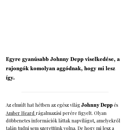
HÍRLEVÉL
Egyre gyanúsabb Johnny Depp viselkedése, a
rajongók komolyan aggódnak, hogy mi lesz
így.
Az elmúlt hat hétben az egész világ
Johnny Depp
és
Amber Heard
rágalmazási perére figyelt. Olyan
döbbenetes információk láttak napvilágot, amelyekről
talán tudni sem szerettünk volna. De hogy mi lesz a