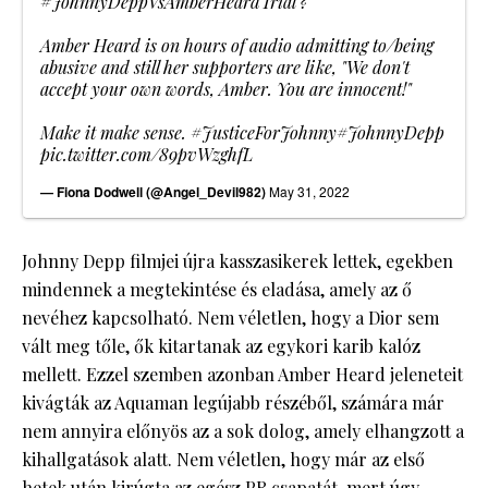
#JohnnyDeppVsAmberHeardTrial
?
Amber Heard is on hours of audio admitting to/being
abusive and still her supporters are like, "We don't
accept your own words, Amber. You are innocent!"
Make it make sense.
#JusticeForJohnny
#JohnnyDepp
pic.twitter.com/89pvWzghfL
— Fiona Dodwell (@Angel_Devil982)
May 31, 2022
Johnny Depp filmjei újra kasszasikerek lettek, egekben
mindennek a megtekintése és eladása, amely az ő
nevéhez kapcsolható. Nem véletlen, hogy a Dior sem
vált meg tőle, ők kitartanak az egykori karib kalóz
mellett. Ezzel szemben azonban Amber Heard jeleneteit
kivágták az Aquaman legújabb részéből, számára már
nem annyira előnyös az a sok dolog, amely elhangzott a
kihallgatások alatt. Nem véletlen, hogy már az első
hetek után kirúgta az egész PR csapatát, mert úgy