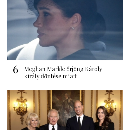
6
Meghan Markle őrjöng Károly
király döntése miatt