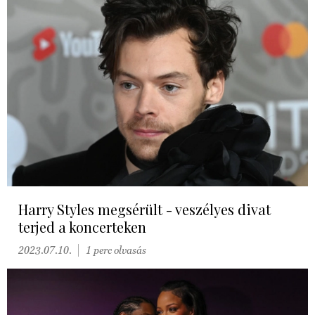
Harry Styles megsérült - veszélyes divat
terjed a koncerteken
2023.07.10.
1 perc olvasás