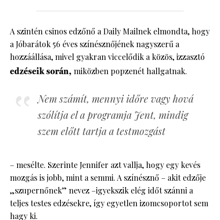
A szintén csinos edzőnő a Daily Mailnek elmondta, hogy
a Jóbarátok 56 éves színésznőjének nagyszerű a
hozzáállása, mivel gyakran viccelődik a közös, izzasztó
edzéseik során,
miközben popzenét hallgatnak.
Nem számít, mennyi időre vagy hová
szólítja el a programja Jent, mindig
szem előtt tartja a testmozgást
– mesélte. Szerinte Jennifer azt vallja, hogy egy kevés
mozgás is jobb, mint a semmi. A színésznő – akit edzője
„szupernőnek” nevez –igyekszik elég időt szánni a
teljes testes edzésekre, így egyetlen izomcsoportot sem
hagy ki.