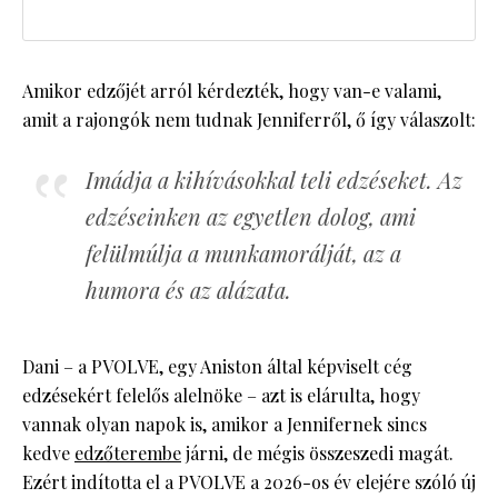
Amikor edzőjét arról kérdezték, hogy van-e valami,
amit a rajongók nem tudnak Jenniferről, ő így válaszolt:
Imádja a kihívásokkal teli edzéseket. Az
edzéseinken az egyetlen dolog, ami
felülmúlja a munkamorálját, az a
humora és az alázata.
Dani – a PVOLVE, egy Aniston által képviselt cég
edzésekért felelős alelnöke – azt is elárulta, hogy
vannak olyan napok is, amikor a Jennifernek sincs
kedve
edzőterembe
járni, de mégis összeszedi magát.
Ezért indította el a PVOLVE a 2026-os év elejére szóló új