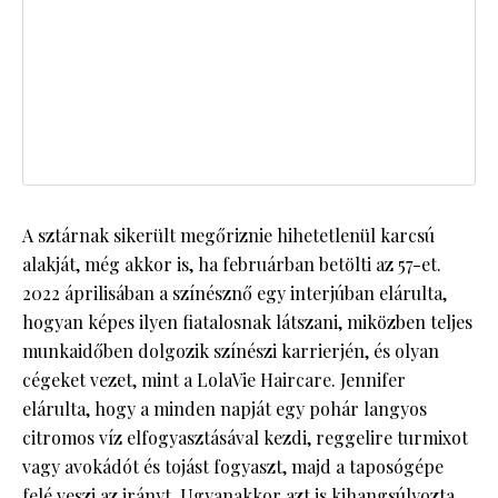
A sztárnak sikerült megőriznie hihetetlenül karcsú
alakját, még akkor is, ha februárban betölti az 57-et.
2022 áprilisában a színésznő egy interjúban elárulta,
hogyan képes ilyen fiatalosnak látszani, miközben teljes
munkaidőben dolgozik színészi karrierjén, és olyan
cégeket vezet, mint a LolaVie Haircare. Jennifer
elárulta, hogy a minden napját egy pohár langyos
citromos víz elfogyasztásával kezdi, reggelire turmixot
vagy avokádót és tojást fogyaszt, majd a taposógépe
felé veszi az irányt. Ugyanakkor azt is kihangsúlyozta,