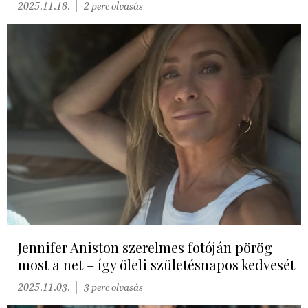
2025.11.18.
2 perc olvasás
Jennifer Aniston szerelmes fotóján pörög
most a net – így öleli születésnapos kedvesét
2025.11.03.
3 perc olvasás