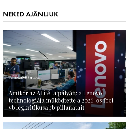
NEKED AJÁNLJUK
Támogatott tartalom
Amikor az AI ítél a pályán: a Lenovo
technológiája működtette a 2026-os foci-
vb legkritikusabb pillanatait