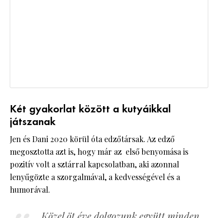
Két gyakorlat között a kutyáikkal
játszanak
Jen és Dani 2020 körül óta edzőtársak. Az edző
megosztotta azt is, hogy már az első benyomása is
pozitív volt a sztárral kapcsolatban, aki azonnal
lenyűgözte a szorgalmával, a kedvességével és a
humorával.
„Közel öt éve dolgozunk együtt minden