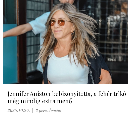
Jennifer Aniston bebizonyította, a fehér trikó
még mindig extra menő
2025.10.29.
2 perc olvasás