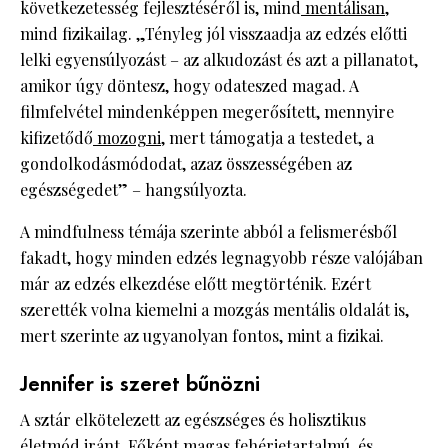
következetesség fejlesztéséről is, mind
mentálisan,
mind fizikailag. „Tényleg jól visszaadja az edzés előtti
lelki egyensúlyozást – az alkudozást és azt a pillanatot,
amikor úgy döntesz, hogy odateszed magad. A
filmfelvétel mindenképpen megerősített, mennyire
kifizetődő
mozogni,
mert támogatja a testedet, a
gondolkodásmódodat, azaz összességében az
egészségedet” – hangsúlyozta.
A mindfulness témája szerinte abból a felismerésből
fakadt, hogy minden edzés legnagyobb része valójában
már az edzés elkezdése előtt megtörténik. Ezért
szerették volna kiemelni a mozgás mentális oldalát is,
mert szerinte az ugyanolyan fontos, mint a fizikai.
Jennifer is szeret bűnözni
A sztár elkötelezett az egészséges és holisztikus
életmód iránt. Főként magas fehérjetartalmú, és