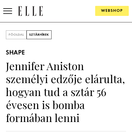
WEBSHOP
DIVAT
FŐOLDAL
SZTÁRHÍREK
ELLE DIGITAL
SHAPE
GOURMET AWARDS
Jennifer Aniston
SZÉPSÉG
személyi edzője elárulta,
KULTÚRA
hogyan tud a sztár 56
PSZICHÉ
évesen is bomba
formában lenni
ÉLETMÓD
PÁRKAPCSOLAT