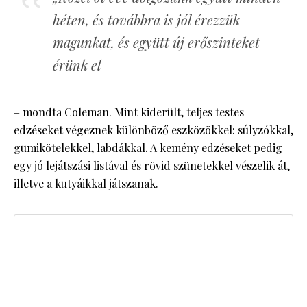
héten, és továbbra is jól érezzük
magunkat, és együtt új erőszinteket
érünk el
– mondta Coleman. Mint kiderült, teljes testes
edzéseket végeznek különböző eszközökkel: súlyzókkal,
gumikötelekkel, labdákkal. A kemény edzéseket pedig
egy jó lejátszási listával és rövid szünetekkel vészelik át,
illetve a kutyáikkal játszanak.