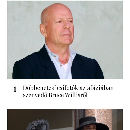
1
Döbbenetes lesifotók az afáziában
szenvedő Bruce Willisről