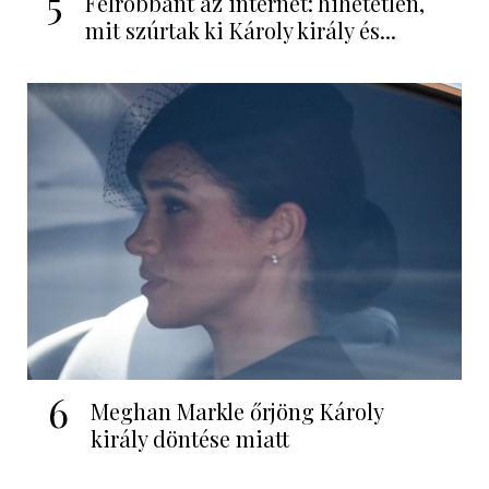
5
Felrobbant az internet: hihetetlen,
mit szúrtak ki Károly király és...
6
Meghan Markle őrjöng Károly
király döntése miatt