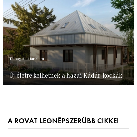
Támogatott tartalom
Új életre kelhetnek a hazai Kádár-kockák
A ROVAT LEGNÉPSZERŰBB CIKKEI