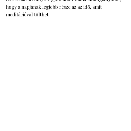
hogy a napjának legjobb része az az idő, amit
meditációval
tölthet.