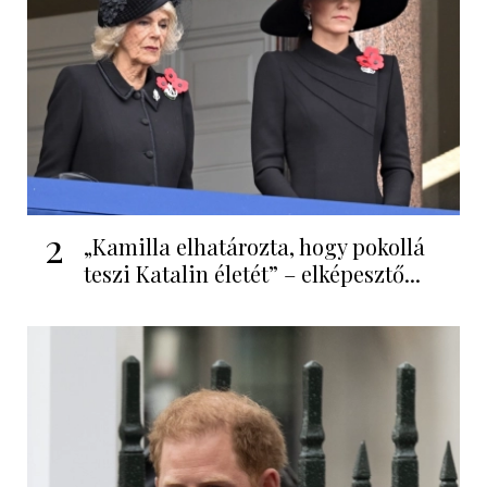
2
„Kamilla elhatározta, hogy pokollá
teszi Katalin életét” – elképesztő...