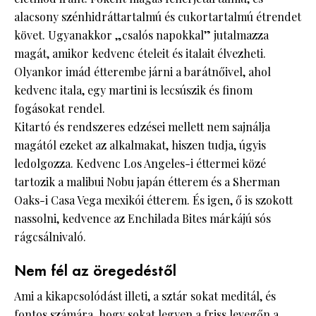
alacsony szénhidráttartalmú és cukortartalmú étrendet
követ. Ugyanakkor „csalós napokkal” jutalmazza
magát, amikor kedvenc ételeit és italait élvezheti.
Olyankor imád étterembe járni a barátnőivel, ahol
kedvenc itala, egy martini is lecsúszik és finom
fogásokat rendel.
Kitartó és rendszeres edzései mellett nem sajnálja
magától ezeket az alkalmakat, hiszen tudja, úgyis
ledolgozza. Kedvenc Los Angeles-i éttermei közé
tartozik a malibui Nobu japán étterem és a Sherman
Oaks-i Casa Vega mexikói étterem. És igen, ő is szokott
nassolni, kedvence az Enchilada Bites márkájú sós
rágcsálnivaló.
Nem fél az öregedéstől
Ami a kikapcsolódást illeti, a sztár sokat meditál, és
fontos számára, hogy sokat legyen a friss levegőn a