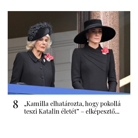
8
„Kamilla elhatározta, hogy pokollá
teszi Katalin életét” – elképesztő...