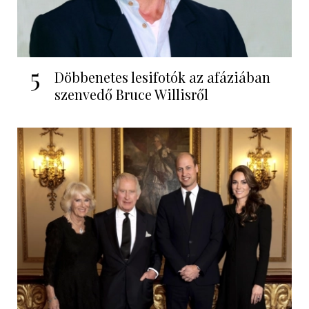
5
Döbbenetes lesifotók az afáziában
szenvedő Bruce Willisről