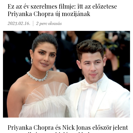
Ez az év szerelmes filmje: itt az előzetese
Priyanka Chopra új mozijának
2023.02.16.
2 perc olvasás
Priyanka Chopra és Nick Jonas először jelent