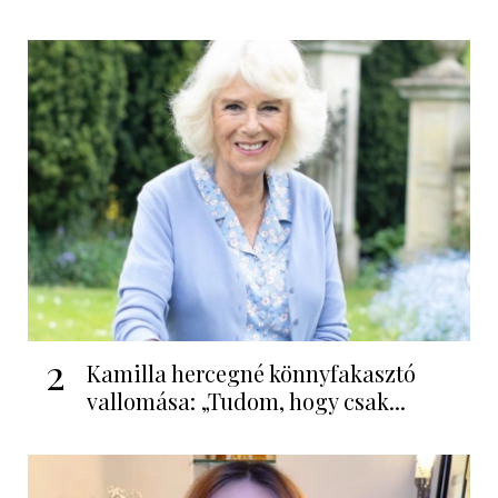
2
Kamilla hercegné könnyfakasztó
vallomása: „Tudom, hogy csak...