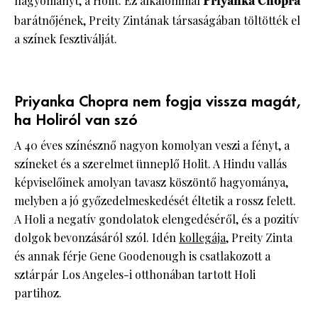
hagyományt, a Holit. Ez alkalommal
Priyanka Chopra
barátnőjének, Preity Zintának társaságában töltötték el
a színek fesztiválját.
Priyanka Chopra nem fogja vissza magát,
ha Holiról van szó
A 40 éves színésznő nagyon komolyan veszi a fényt, a
színeket és a szerelmet ünneplő Holit. A Hindu vallás
képviselőinek amolyan tavasz köszöntő hagyománya,
melyben a jó győzedelmeskedését éltetik a rossz felett.
A Holi a negatív gondolatok elengedéséről, és a pozitív
dolgok bevonzásáról szól. Idén
kollegája
, Preity Zinta
és annak férje Gene Goodenough is csatlakozott a
sztárpár Los Angeles-i otthonában tartott Holi
partihoz.