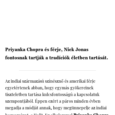
HÍRLEVÉL
Priyanka Chopra és férje, Nick Jonas
fontosnak tartják a tradíciók életben tartását.
Az indiai származású színésznő és amerikai férje
egyetértenek abban, hogy egymás gyökereinek
tiszteletben tartása kulcsfontosságú a kapcsolatuk
szempontjából. Éppen ezért a páros minden évben
megadja a módját annak, hogy megünnepelje az indiai