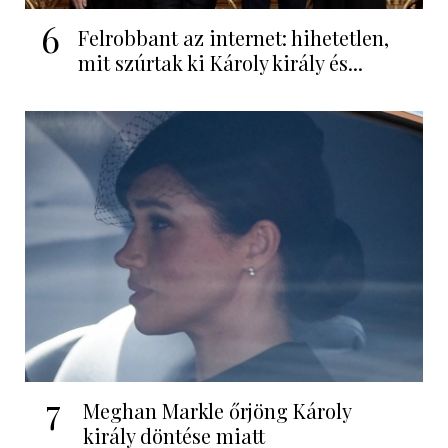
6
Felrobbant az internet: hihetetlen,
mit szúrtak ki Károly király és...
7
Meghan Markle őrjöng Károly
király döntése miatt