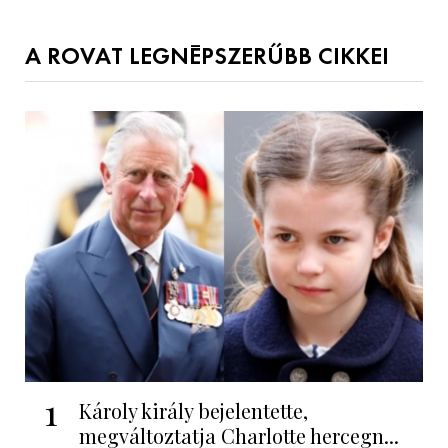
A ROVAT LEGNÉPSZERŰBB CIKKEI
1
Károly király bejelentette,
megváltoztatja Charlotte hercegn...