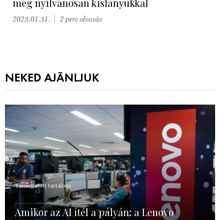
meg nyilvánosan kislányukkal
2023.01.31.
2 perc olvasás
NEKED AJÁNLJUK
Támogatott tartalom
Amikor az AI ítél a pályán: a Lenovo