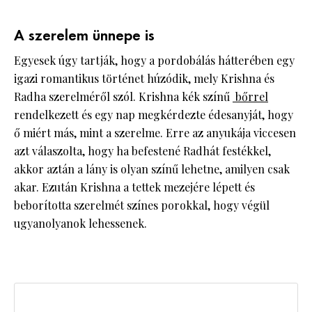
A szerelem ünnepe is
Egyesek úgy tartják, hogy a pordobálás hátterében egy
igazi romantikus történet húzódik, mely Krishna és
Radha szerelméről szól. Krishna kék színű
bőrrel
rendelkezett és egy nap megkérdezte édesanyját, hogy
ő miért más, mint a szerelme. Erre az anyukája viccesen
azt válaszolta, hogy ha befestené Radhát festékkel,
akkor aztán a lány is olyan színű lehetne, amilyen csak
akar. Ezután Krishna a tettek mezejére lépett és
beborította szerelmét színes porokkal, hogy végül
ugyanolyanok lehessenek.