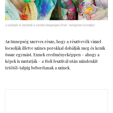
A sztárpár és barátaik a szerdai ünnepségen (Fotó: instagram/@realpz)
Az ünnepség szerves része, hogy a résztvevők vízzel
locsolják illetve színes porokkal dobálják meg és kenik
össze egymást. Ennek eredményeképpen – ahogy a
képek is mutatják – a Holi fesztivál után mindenkit
tetőtől-talpig beborítanak a színek.