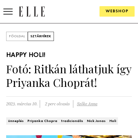
WEBSHOP
DIVAT
FŐOLDAL
SZTÁRHÍREK
ELLE DIGITAL
HAPPY HOLI!
GOURMET AWARDS
Fotó: Ritkán láthatjuk így
SZÉPSÉG
Priyanka Choprát!
KULTÚRA
PSZICHÉ
2023. március 10.
2 perc olvasás
Szőke Anna
ÉLETMÓD
ünneplés
Priyanka Chopra
tradicionális
Nick Jonas
Holi
PÁRKAPCSOLAT