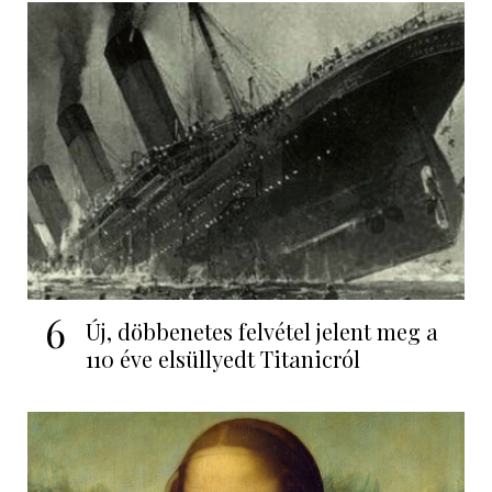
6
Új, döbbenetes felvétel jelent meg a
110 éve elsüllyedt Titanicról