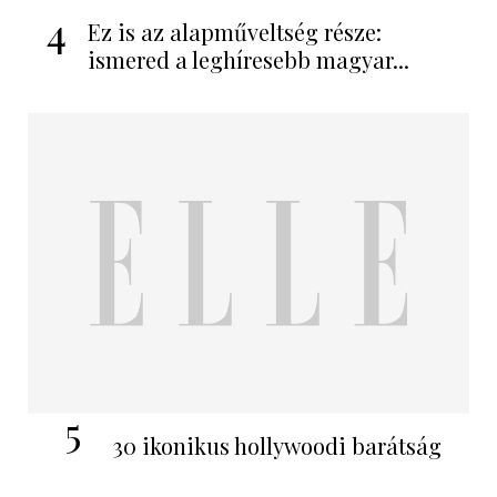
4
Ez is az alapműveltség része:
ismered a leghíresebb magyar...
5
30 ikonikus hollywoodi barátság