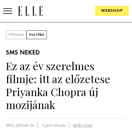
WEBSHOP
DIVAT
FŐOLDAL
KULTÚRA
ELLE DIGITAL
SMS NEKED
GOURMET AWARDS
Ez az év szerelmes
SZÉPSÉG
filmje: itt az előzetese
KULTÚRA
Priyanka Chopra új
PSZICHÉ
mozijának
ÉLETMÓD
2023. február 16.
2 perc olvasás
Szőke Anna
PÁRKAPCSOLAT