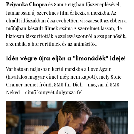
Priyanka Chopra
és Sam Heughan főszereplésével,
hamarosan új szerelmes film érkezik a mozikba. Az
elmúlt időszakban észrevehetően visszaesett az ebben a
műfajban készült filmek száma A szerelmet lassan, de
biztosan kiszorították a szélesvászonról a szuperhősök,
a zombik, a horrorfilmek és az animációk.
Idén végre újra eljön a "limonádék" ideje!
Várhatóan májusban kerül mozikba a Love Again
(hivatalos magyar címet még nem kapott), mely Sofie
Cramer német írónő, SMS für Dich – magyarul SMS
Neked – című könyvét dolgozza fel.