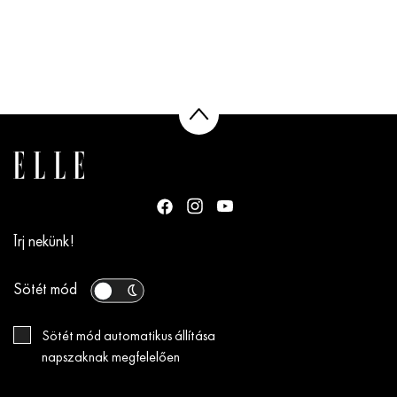
Írj nekünk!
Sötét mód
Sötét mód automatikus állítása
napszaknak megfelelően