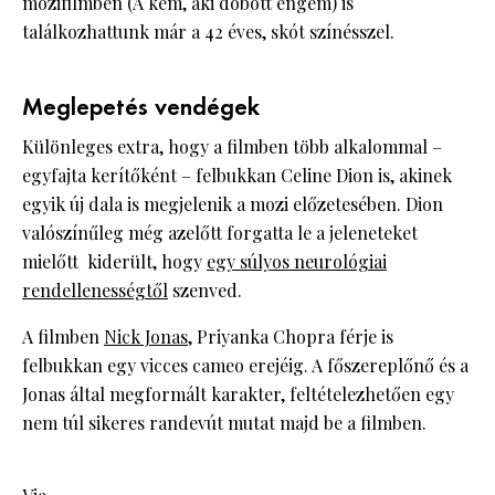
mozifilmben (A kém, aki dobott engem) is
találkozhattunk már a 42 éves, skót színésszel.
Meglepetés vendégek
Különleges extra, hogy a filmben több alkalommal –
egyfajta kerítőként – felbukkan Celine Dion is, akinek
egyik új dala is megjelenik a mozi előzetesében. Dion
valószínűleg még azelőtt forgatta le a jeleneteket
mielőtt kiderült, hogy
egy súlyos neurológiai
rendellenességtől
szenved.
A filmben
Nick Jonas
, Priyanka Chopra férje is
felbukkan egy vicces cameo erejéig. A főszereplőnő és a
Jonas által megformált karakter, feltételezhetően egy
nem túl sikeres randevút mutat majd be a filmben.