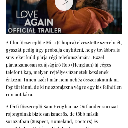
A film főszereplője Mira (Chopra) elvesztette szerelmét,
gyászát pedig úgy próbálja enyhíteni, hogy továbbra is
sms-eket küld párja régi telefonszámára. Ezzel
párhuzamosan az újságíró Rob (Heughan) új céges
telefont kap, melyen rejtélyes üzenetek kezdenek
érkezni. Innen azért már nem nehéz összeraknunk mi
fog történni, de ki ne szomjazna végre egy kis felhőtlen
romantikára.
A férfi főszereplő Sam Heughan az Outlander sorozat
rajongóinak biztosan ismerős, de több másik
sorozatban (Suspect, Homeland, Doctors) és