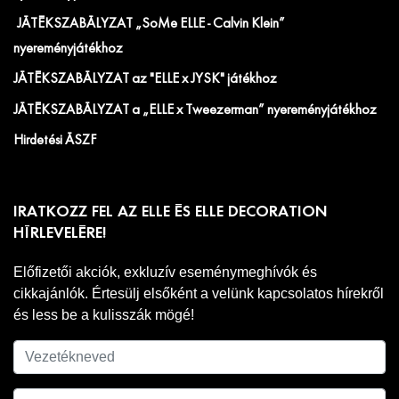
JÁTÉKSZABÁLYZAT „SoMe ELLE - Calvin Klein”
nyereményjátékhoz
JÁTÉKSZABÁLYZAT az "ELLE x JYSK" játékhoz
JÁTÉKSZABÁLYZAT a „ELLE x Tweezerman” nyereményjátékhoz
Hirdetési ÁSZF
IRATKOZZ FEL AZ ELLE ÉS ELLE DECORATION
HÍRLEVELÉRE!
Előfizetői akciók, exkluzív eseménymeghívók és
cikkajánlók. Értesülj elsőként a velünk kapcsolatos hírekről
és less be a kulisszák mögé!