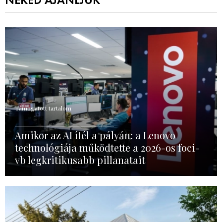
NEKED AJÁNLJUK
Támogatott tartalom
Amikor az AI ítél a pályán: a Lenovo
technológiája működtette a 2026-os foci-
vb legkritikusabb pillanatait