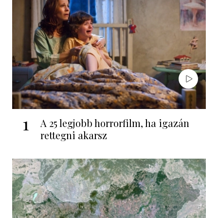
1
A 25 legjobb horrorfilm, ha igazán
rettegni akarsz